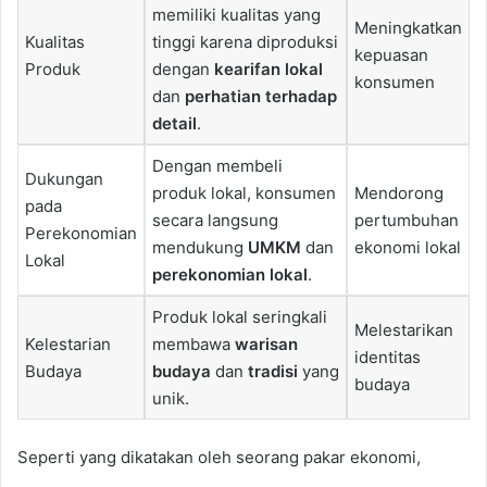
memiliki kualitas yang
Meningkatkan
Kualitas
tinggi karena diproduksi
kepuasan
Produk
dengan
kearifan lokal
konsumen
dan
perhatian terhadap
detail
.
Dengan membeli
Dukungan
produk lokal, konsumen
Mendorong
pada
secara langsung
pertumbuhan
Perekonomian
mendukung
UMKM
dan
ekonomi lokal
Lokal
perekonomian lokal
.
Produk lokal seringkali
Melestarikan
Kelestarian
membawa
warisan
identitas
Budaya
budaya
dan
tradisi
yang
budaya
unik.
Seperti yang dikatakan oleh seorang pakar ekonomi,