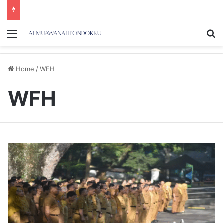
Menu
Se
Home
/
WFH
WFH