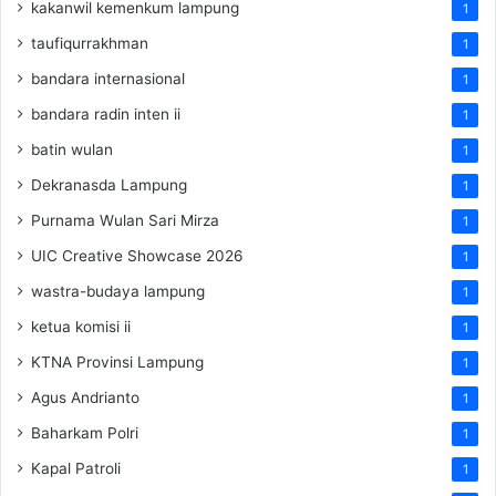
kakanwil kemenkum lampung
1
taufiqurrakhman
1
bandara internasional
1
bandara radin inten ii
1
batin wulan
1
Dekranasda Lampung
1
Purnama Wulan Sari Mirza
1
UIC Creative Showcase 2026
1
wastra-budaya lampung
1
ketua komisi ii
1
KTNA Provinsi Lampung
1
Agus Andrianto
1
Baharkam Polri
1
Kapal Patroli
1