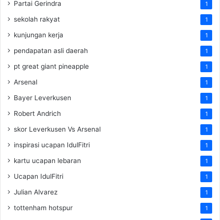
Partai Gerindra
1
sekolah rakyat
1
kunjungan kerja
1
pendapatan asli daerah
1
pt great giant pineapple
1
Arsenal
1
Bayer Leverkusen
1
Robert Andrich
1
skor Leverkusen Vs Arsenal
1
inspirasi ucapan IdulFitri
1
kartu ucapan lebaran
1
Ucapan IdulFitri
1
Julian Alvarez
1
tottenham hotspur
1