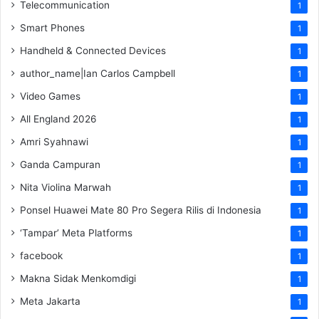
Telecommunication
1
Smart Phones
1
Handheld & Connected Devices
1
author_name|Ian Carlos Campbell
1
Video Games
1
All England 2026
1
Amri Syahnawi
1
Ganda Campuran
1
Nita Violina Marwah
1
Ponsel Huawei Mate 80 Pro Segera Rilis di Indonesia
1
‘Tampar’ Meta Platforms
1
facebook
1
Makna Sidak Menkomdigi
1
Meta Jakarta
1