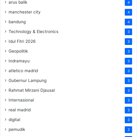
arus balik
4
manchester city
4
bandung
4
Technology & Electronics
3
Idul Fitri 2026
3
Geopolitik
3
Indramayu
3
atletico madrid
3
Gubernur Lampung
3
Rahmat Mirzani Djausal
3
Internasional
3
real madrid
3
digital
3
pemudik
3