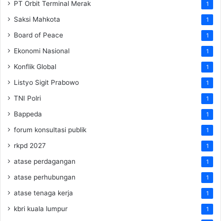
PT Orbit Terminal Merak
1
Saksi Mahkota
1
Board of Peace
1
Ekonomi Nasional
1
Konflik Global
1
Listyo Sigit Prabowo
1
TNI Polri
1
Bappeda
1
forum konsultasi publik
1
rkpd 2027
1
atase perdagangan
1
atase perhubungan
1
atase tenaga kerja
1
kbri kuala lumpur
1