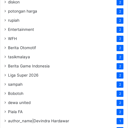
diskon
2
potongan harga
2
rupiah
2
Entertainment
2
WFH
2
Berita Otomotif
2
tasikmalaya
2
Berita Game Indonesia
2
Liga Super 2026
2
sampah
2
Bobotoh
2
dewa united
2
Piala FA
2
author_name|Devindra Hardawar
1