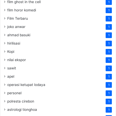
film ghost in the cell
1
film horor komedi
1
Film Terbaru
1
joko anwar
1
ahmad basuki
1
hirilisasi
1
Kopi
1
nilai ekspor
1
sawit
1
apel
1
operasi ketupat lodaya
1
personel
1
polresta cirebon
1
astrologi tionghoa
1