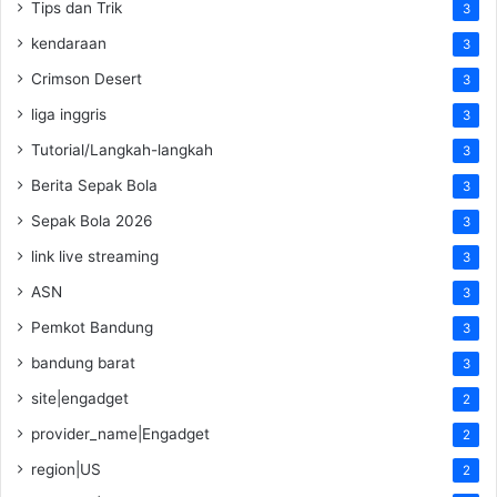
Tips dan Trik
3
kendaraan
3
Crimson Desert
3
liga inggris
3
Tutorial/Langkah-langkah
3
Berita Sepak Bola
3
Sepak Bola 2026
3
link live streaming
3
ASN
3
Pemkot Bandung
3
bandung barat
3
site|engadget
2
provider_name|Engadget
2
region|US
2