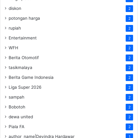
diskon
2
potongan harga
2
rupiah
2
Entertainment
2
WFH
2
Berita Otomotif
2
tasikmalaya
2
Berita Game Indonesia
2
Liga Super 2026
2
sampah
2
Bobotoh
2
dewa united
2
Piala FA
2
author_name|Devindra Hardawar
1