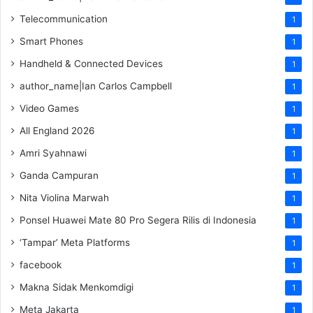
Telecommunication
1
Smart Phones
1
Handheld & Connected Devices
1
author_name|Ian Carlos Campbell
1
Video Games
1
All England 2026
1
Amri Syahnawi
1
Ganda Campuran
1
Nita Violina Marwah
1
Ponsel Huawei Mate 80 Pro Segera Rilis di Indonesia
1
‘Tampar’ Meta Platforms
1
facebook
1
Makna Sidak Menkomdigi
1
Meta Jakarta
1