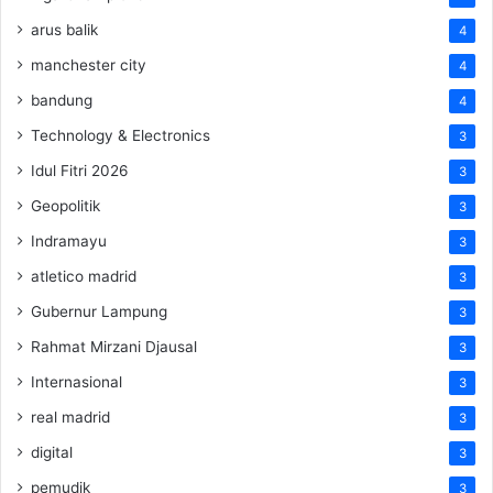
arus balik
4
manchester city
4
bandung
4
Technology & Electronics
3
Idul Fitri 2026
3
Geopolitik
3
Indramayu
3
atletico madrid
3
Gubernur Lampung
3
Rahmat Mirzani Djausal
3
Internasional
3
real madrid
3
digital
3
pemudik
3