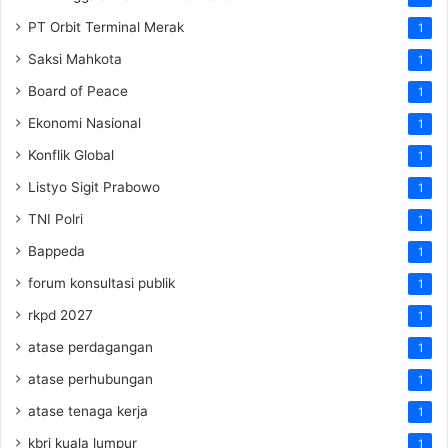
PT Orbit Terminal Merak
1
Saksi Mahkota
1
Board of Peace
1
Ekonomi Nasional
1
Konflik Global
1
Listyo Sigit Prabowo
1
TNI Polri
1
Bappeda
1
forum konsultasi publik
1
rkpd 2027
1
atase perdagangan
1
atase perhubungan
1
atase tenaga kerja
1
kbri kuala lumpur
1