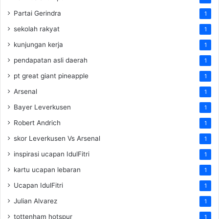
Partai Gerindra
1
sekolah rakyat
1
kunjungan kerja
1
pendapatan asli daerah
1
pt great giant pineapple
1
Arsenal
1
Bayer Leverkusen
1
Robert Andrich
1
skor Leverkusen Vs Arsenal
1
inspirasi ucapan IdulFitri
1
kartu ucapan lebaran
1
Ucapan IdulFitri
1
Julian Alvarez
1
tottenham hotspur
1