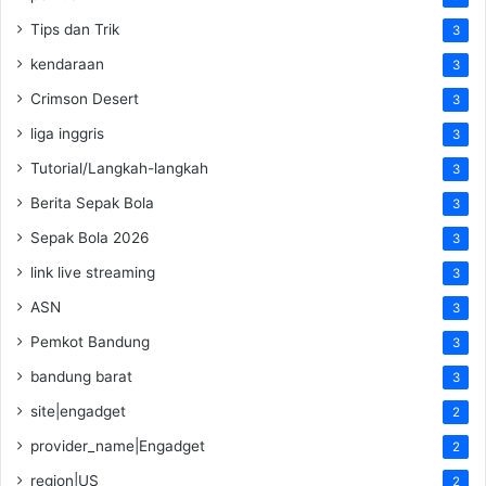
Tips dan Trik
3
kendaraan
3
Crimson Desert
3
liga inggris
3
Tutorial/Langkah-langkah
3
Berita Sepak Bola
3
Sepak Bola 2026
3
link live streaming
3
ASN
3
Pemkot Bandung
3
bandung barat
3
site|engadget
2
provider_name|Engadget
2
region|US
2