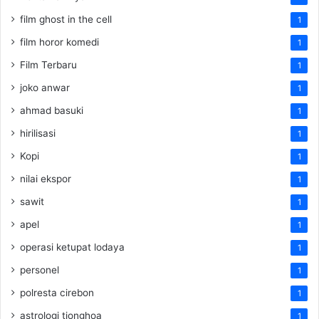
film ghost in the cell
1
film horor komedi
1
Film Terbaru
1
joko anwar
1
ahmad basuki
1
hirilisasi
1
Kopi
1
nilai ekspor
1
sawit
1
apel
1
operasi ketupat lodaya
1
personel
1
polresta cirebon
1
astrologi tionghoa
1