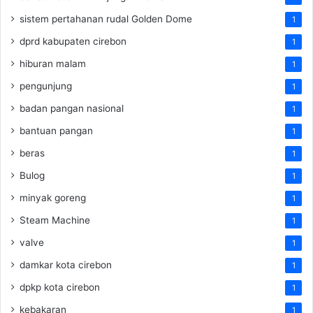
sistem pertahanan rudal Golden Dome
1
dprd kabupaten cirebon
1
hiburan malam
1
pengunjung
1
badan pangan nasional
1
bantuan pangan
1
beras
1
Bulog
1
minyak goreng
1
Steam Machine
1
valve
1
damkar kota cirebon
1
dpkp kota cirebon
1
kebakaran
1