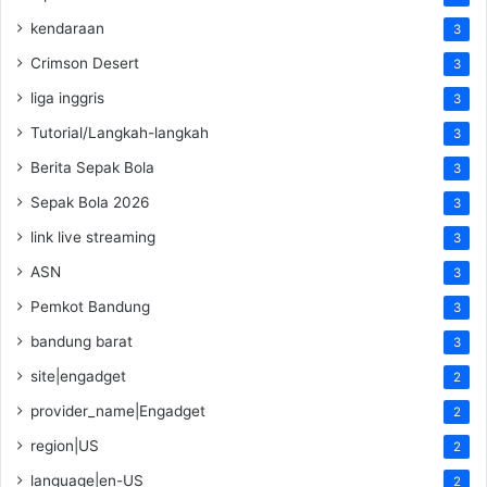
kendaraan
3
Crimson Desert
3
liga inggris
3
Tutorial/Langkah-langkah
3
Berita Sepak Bola
3
Sepak Bola 2026
3
link live streaming
3
ASN
3
Pemkot Bandung
3
bandung barat
3
site|engadget
2
provider_name|Engadget
2
region|US
2
language|en-US
2