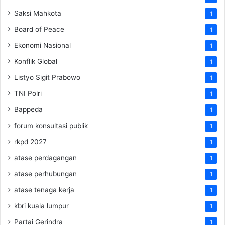
Saksi Mahkota
1
Board of Peace
1
Ekonomi Nasional
1
Konflik Global
1
Listyo Sigit Prabowo
1
TNI Polri
1
Bappeda
1
forum konsultasi publik
1
rkpd 2027
1
atase perdagangan
1
atase perhubungan
1
atase tenaga kerja
1
kbri kuala lumpur
1
Partai Gerindra
1