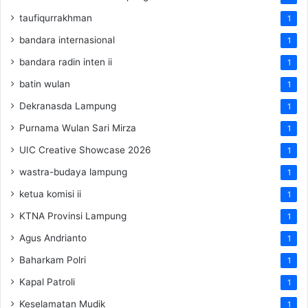
taufiqurrakhman
1
bandara internasional
1
bandara radin inten ii
1
batin wulan
1
Dekranasda Lampung
1
Purnama Wulan Sari Mirza
1
UIC Creative Showcase 2026
1
wastra-budaya lampung
1
ketua komisi ii
1
KTNA Provinsi Lampung
1
Agus Andrianto
1
Baharkam Polri
1
Kapal Patroli
1
Keselamatan Mudik
1