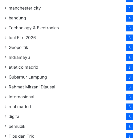
manchester city
4
bandung
4
Technology & Electronics
3
Idul Fitri 2026
3
Geopolitik
3
Indramayu
3
atletico madrid
3
Gubernur Lampung
3
Rahmat Mirzani Djausal
3
Internasional
3
real madrid
3
digital
3
pemudik
3
Tips dan Trik
3