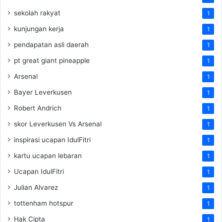
sekolah rakyat
1
kunjungan kerja
1
pendapatan asli daerah
1
pt great giant pineapple
1
Arsenal
1
Bayer Leverkusen
1
Robert Andrich
1
skor Leverkusen Vs Arsenal
1
inspirasi ucapan IdulFitri
1
kartu ucapan lebaran
1
Ucapan IdulFitri
1
Julian Alvarez
1
tottenham hotspur
1
Hak Cipta
1