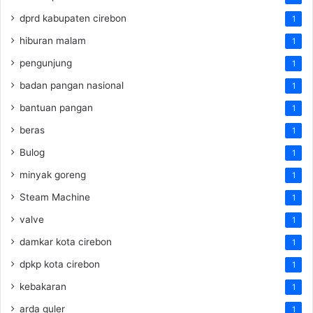
dprd kabupaten cirebon
1
hiburan malam
1
pengunjung
1
badan pangan nasional
1
bantuan pangan
1
beras
1
Bulog
1
minyak goreng
1
Steam Machine
1
valve
1
damkar kota cirebon
1
dpkp kota cirebon
1
kebakaran
1
arda guler
1