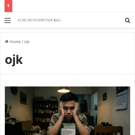
Menu
Se
Home
/
ojk
ojk