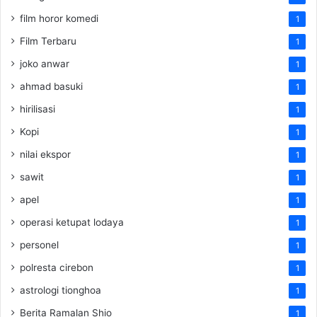
film horor komedi
1
Film Terbaru
1
joko anwar
1
ahmad basuki
1
hirilisasi
1
Kopi
1
nilai ekspor
1
sawit
1
apel
1
operasi ketupat lodaya
1
personel
1
polresta cirebon
1
astrologi tionghoa
1
Berita Ramalan Shio
1