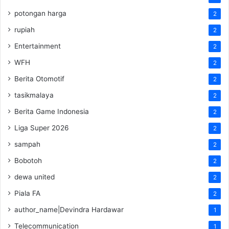
potongan harga
2
rupiah
2
Entertainment
2
WFH
2
Berita Otomotif
2
tasikmalaya
2
Berita Game Indonesia
2
Liga Super 2026
2
sampah
2
Bobotoh
2
dewa united
2
Piala FA
2
author_name|Devindra Hardawar
1
Telecommunication
1