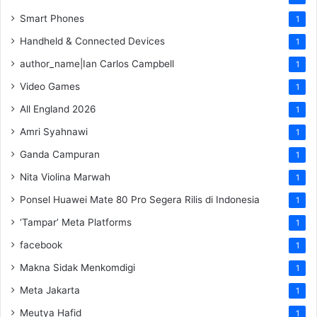
Smart Phones
1
Handheld & Connected Devices
1
author_name|Ian Carlos Campbell
1
Video Games
1
All England 2026
1
Amri Syahnawi
1
Ganda Campuran
1
Nita Violina Marwah
1
Ponsel Huawei Mate 80 Pro Segera Rilis di Indonesia
1
‘Tampar’ Meta Platforms
1
facebook
1
Makna Sidak Menkomdigi
1
Meta Jakarta
1
Meutya Hafid
1