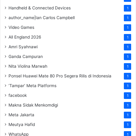
Handheld & Connected Devices
1
author_name|Ian Carlos Campbell
1
Video Games
1
All England 2026
1
Amri Syahnawi
1
Ganda Campuran
1
Nita Violina Marwah
1
Ponsel Huawei Mate 80 Pro Segera Rilis di Indonesia
1
‘Tampar’ Meta Platforms
1
facebook
1
Makna Sidak Menkomdigi
1
Meta Jakarta
1
Meutya Hafid
1
WhatsApp
1