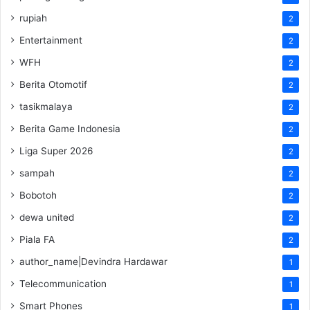
rupiah
2
Entertainment
2
WFH
2
Berita Otomotif
2
tasikmalaya
2
Berita Game Indonesia
2
Liga Super 2026
2
sampah
2
Bobotoh
2
dewa united
2
Piala FA
2
author_name|Devindra Hardawar
1
Telecommunication
1
Smart Phones
1