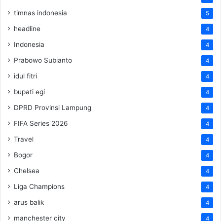
timnas indonesia
5
headline
4
Indonesia
4
Prabowo Subianto
4
idul fitri
4
bupati egi
4
DPRD Provinsi Lampung
4
FIFA Series 2026
4
Travel
4
Bogor
4
Chelsea
4
Liga Champions
4
arus balik
4
manchester city
4