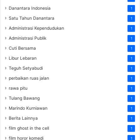
Danantara Indonesia
1
Satu Tahun Danantara
1
Administrasi Kependudukan
1
Administrasi Publik
1
Cuti Bersama
1
Libur Lebaran
1
Teguh Setyabudi
1
perbaikan ruas jalan
1
rawa pitu
1
Tulang Bawang
1
Marindo Kurniawan
1
Berita Lainnya
1
film ghost in the cell
1
film horor komedi
1