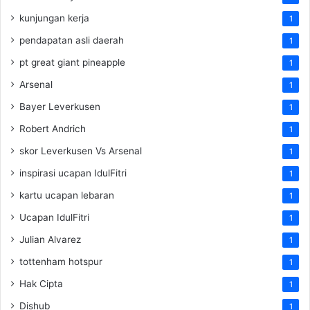
kunjungan kerja
1
pendapatan asli daerah
1
pt great giant pineapple
1
Arsenal
1
Bayer Leverkusen
1
Robert Andrich
1
skor Leverkusen Vs Arsenal
1
inspirasi ucapan IdulFitri
1
kartu ucapan lebaran
1
Ucapan IdulFitri
1
Julian Alvarez
1
tottenham hotspur
1
Hak Cipta
1
Dishub
1