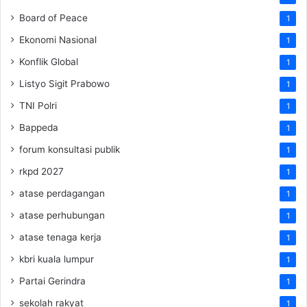
Board of Peace
1
Ekonomi Nasional
1
Konflik Global
1
Listyo Sigit Prabowo
1
TNI Polri
1
Bappeda
1
forum konsultasi publik
1
rkpd 2027
1
atase perdagangan
1
atase perhubungan
1
atase tenaga kerja
1
kbri kuala lumpur
1
Partai Gerindra
1
sekolah rakyat
1