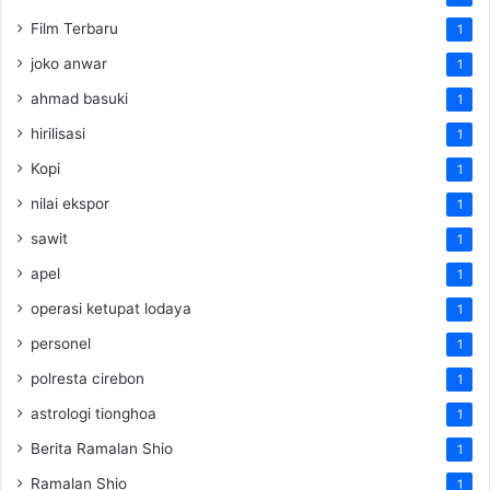
Film Terbaru
1
joko anwar
1
ahmad basuki
1
hirilisasi
1
Kopi
1
nilai ekspor
1
sawit
1
apel
1
operasi ketupat lodaya
1
personel
1
polresta cirebon
1
astrologi tionghoa
1
Berita Ramalan Shio
1
Ramalan Shio
1