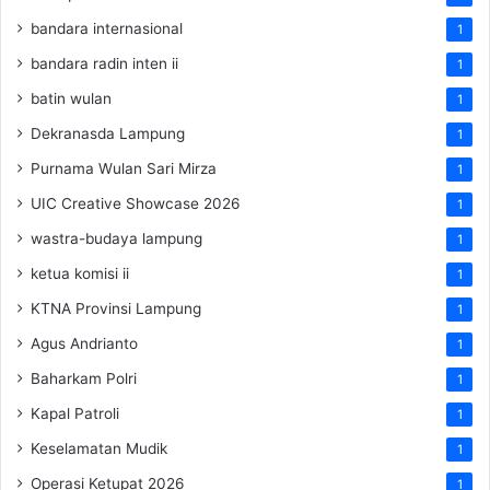
bandara internasional
1
bandara radin inten ii
1
batin wulan
1
Dekranasda Lampung
1
Purnama Wulan Sari Mirza
1
UIC Creative Showcase 2026
1
wastra-budaya lampung
1
ketua komisi ii
1
KTNA Provinsi Lampung
1
Agus Andrianto
1
Baharkam Polri
1
Kapal Patroli
1
Keselamatan Mudik
1
Operasi Ketupat 2026
1