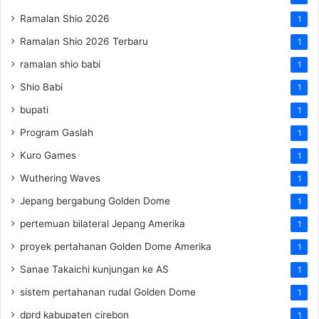
Ramalan Shio 2026
1
Ramalan Shio 2026 Terbaru
1
ramalan shio babi
1
Shio Babi
1
bupati
1
Program Gaslah
1
Kuro Games
1
Wuthering Waves
1
Jepang bergabung Golden Dome
1
pertemuan bilateral Jepang Amerika
1
proyek pertahanan Golden Dome Amerika
1
Sanae Takaichi kunjungan ke AS
1
sistem pertahanan rudal Golden Dome
1
dprd kabupaten cirebon
1