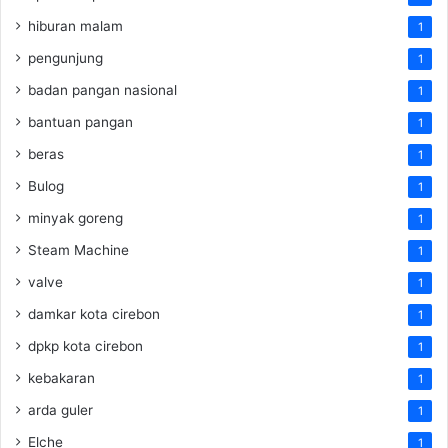
hiburan malam
1
pengunjung
1
badan pangan nasional
1
bantuan pangan
1
beras
1
Bulog
1
minyak goreng
1
Steam Machine
1
valve
1
damkar kota cirebon
1
dpkp kota cirebon
1
kebakaran
1
arda guler
1
Elche
1