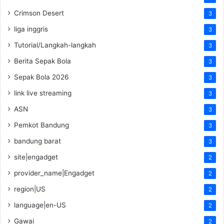
Crimson Desert
3
liga inggris
3
Tutorial/Langkah-langkah
3
Berita Sepak Bola
3
Sepak Bola 2026
3
link live streaming
3
ASN
3
Pemkot Bandung
3
bandung barat
3
site|engadget
2
provider_name|Engadget
2
region|US
2
language|en-US
2
Gawai
2