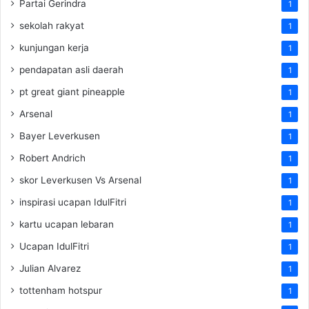
Partai Gerindra
1
sekolah rakyat
1
kunjungan kerja
1
pendapatan asli daerah
1
pt great giant pineapple
1
Arsenal
1
Bayer Leverkusen
1
Robert Andrich
1
skor Leverkusen Vs Arsenal
1
inspirasi ucapan IdulFitri
1
kartu ucapan lebaran
1
Ucapan IdulFitri
1
Julian Alvarez
1
tottenham hotspur
1