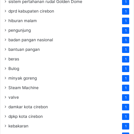
sistem pertahanan rudal Golden Dome
1
dprd kabupaten cirebon
1
hiburan malam
1
pengunjung
1
badan pangan nasional
1
bantuan pangan
1
beras
1
Bulog
1
minyak goreng
1
Steam Machine
1
valve
1
damkar kota cirebon
1
dpkp kota cirebon
1
kebakaran
1