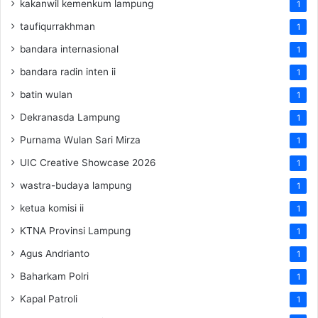
kakanwil kemenkum lampung
1
taufiqurrakhman
1
bandara internasional
1
bandara radin inten ii
1
batin wulan
1
Dekranasda Lampung
1
Purnama Wulan Sari Mirza
1
UIC Creative Showcase 2026
1
wastra-budaya lampung
1
ketua komisi ii
1
KTNA Provinsi Lampung
1
Agus Andrianto
1
Baharkam Polri
1
Kapal Patroli
1