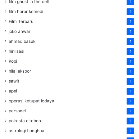
film ghost in the cell
1
film horor komedi
1
Film Terbaru
1
joko anwar
1
ahmad basuki
1
hirilisasi
1
Kopi
1
nilai ekspor
1
sawit
1
apel
1
operasi ketupat lodaya
1
personel
1
polresta cirebon
1
astrologi tionghoa
1