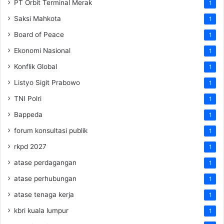
PT Orbit Terminal Merak
1
Saksi Mahkota
1
Board of Peace
1
Ekonomi Nasional
1
Konflik Global
1
Listyo Sigit Prabowo
1
TNI Polri
1
Bappeda
1
forum konsultasi publik
1
rkpd 2027
1
atase perdagangan
1
atase perhubungan
1
atase tenaga kerja
1
kbri kuala lumpur
1