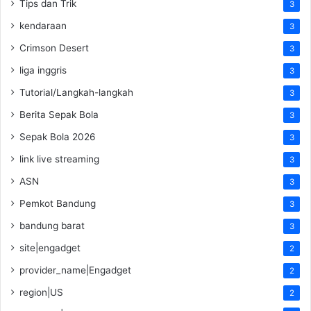
Tips dan Trik
3
kendaraan
3
Crimson Desert
3
liga inggris
3
Tutorial/Langkah-langkah
3
Berita Sepak Bola
3
Sepak Bola 2026
3
link live streaming
3
ASN
3
Pemkot Bandung
3
bandung barat
3
site|engadget
2
provider_name|Engadget
2
region|US
2