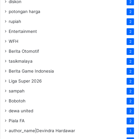
diskon
2
potongan harga
2
rupiah
2
Entertainment
2
WFH
2
Berita Otomotif
2
tasikmalaya
2
Berita Game Indonesia
2
Liga Super 2026
2
sampah
2
Bobotoh
2
dewa united
2
Piala FA
2
author_name|Devindra Hardawar
1