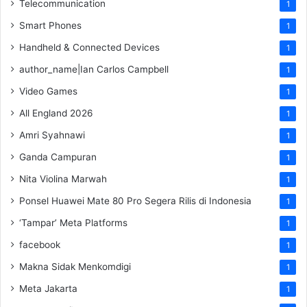
Telecommunication
1
Smart Phones
1
Handheld & Connected Devices
1
author_name|Ian Carlos Campbell
1
Video Games
1
All England 2026
1
Amri Syahnawi
1
Ganda Campuran
1
Nita Violina Marwah
1
Ponsel Huawei Mate 80 Pro Segera Rilis di Indonesia
1
‘Tampar’ Meta Platforms
1
facebook
1
Makna Sidak Menkomdigi
1
Meta Jakarta
1