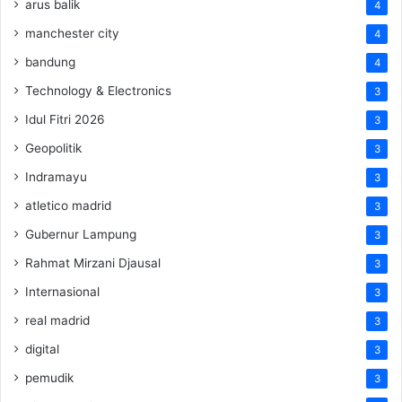
arus balik
4
manchester city
4
bandung
4
Technology & Electronics
3
Idul Fitri 2026
3
Geopolitik
3
Indramayu
3
atletico madrid
3
Gubernur Lampung
3
Rahmat Mirzani Djausal
3
Internasional
3
real madrid
3
digital
3
pemudik
3