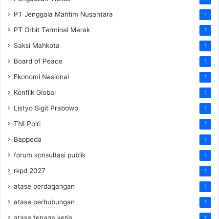
PT Jenggala Maritim Nusantara
1
PT Orbit Terminal Merak
1
Saksi Mahkota
1
Board of Peace
1
Ekonomi Nasional
1
Konflik Global
1
Listyo Sigit Prabowo
1
TNI Polri
1
Bappeda
1
forum konsultasi publik
1
rkpd 2027
1
atase perdagangan
1
atase perhubungan
1
atase tenaga kerja
1