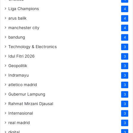
Liga Champions
4
arus balik
4
manchester city
4
bandung
4
Technology & Electronics
3
Idul Fitri 2026
3
Geopolitik
3
Indramayu
3
atletico madrid
3
Gubernur Lampung
3
Rahmat Mirzani Djausal
3
Internasional
3
real madrid
3
digital
3