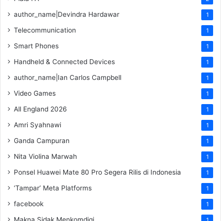
author_name|Devindra Hardawar
1
Telecommunication
1
Smart Phones
1
Handheld & Connected Devices
1
author_name|Ian Carlos Campbell
1
Video Games
1
All England 2026
1
Amri Syahnawi
1
Ganda Campuran
1
Nita Violina Marwah
1
Ponsel Huawei Mate 80 Pro Segera Rilis di Indonesia
1
‘Tampar’ Meta Platforms
1
facebook
1
Makna Sidak Menkomdigi
1