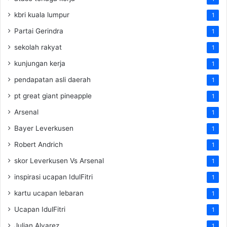
kbri kuala lumpur
1
Partai Gerindra
1
sekolah rakyat
1
kunjungan kerja
1
pendapatan asli daerah
1
pt great giant pineapple
1
Arsenal
1
Bayer Leverkusen
1
Robert Andrich
1
skor Leverkusen Vs Arsenal
1
inspirasi ucapan IdulFitri
1
kartu ucapan lebaran
1
Ucapan IdulFitri
1
Julian Alvarez
1