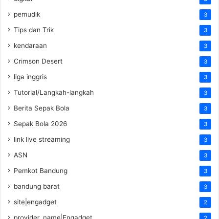
pemudik
3
Tips dan Trik
3
kendaraan
3
Crimson Desert
3
liga inggris
3
Tutorial/Langkah-langkah
3
Berita Sepak Bola
3
Sepak Bola 2026
3
link live streaming
3
ASN
3
Pemkot Bandung
3
bandung barat
3
site|engadget
2
provider_name|Engadget
2