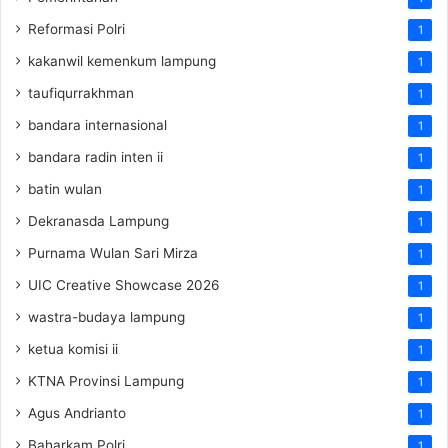
Reformasi Polri
1
kakanwil kemenkum lampung
1
taufiqurrakhman
1
bandara internasional
1
bandara radin inten ii
1
batin wulan
1
Dekranasda Lampung
1
Purnama Wulan Sari Mirza
1
UIC Creative Showcase 2026
1
wastra-budaya lampung
1
ketua komisi ii
1
KTNA Provinsi Lampung
1
Agus Andrianto
1
Baharkam Polri
1