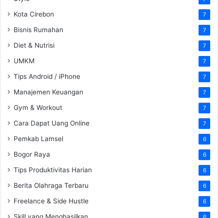
Kota Cirebon
7
Bisnis Rumahan
7
Diet & Nutrisi
7
UMKM
7
Tips Android / iPhone
7
Manajemen Keuangan
7
Gym & Workout
7
Cara Dapat Uang Online
7
Pemkab Lamsel
6
Bogor Raya
6
Tips Produktivitas Harian
6
Berita Olahraga Terbaru
6
Freelance & Side Hustle
6
Skill yang Menghasilkan
6