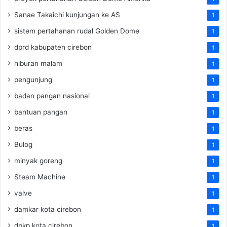
Sanae Takaichi kunjungan ke AS
1
sistem pertahanan rudal Golden Dome
1
dprd kabupaten cirebon
1
hiburan malam
1
pengunjung
1
badan pangan nasional
1
bantuan pangan
1
beras
1
Bulog
1
minyak goreng
1
Steam Machine
1
valve
1
damkar kota cirebon
1
dpkp kota cirebon
1