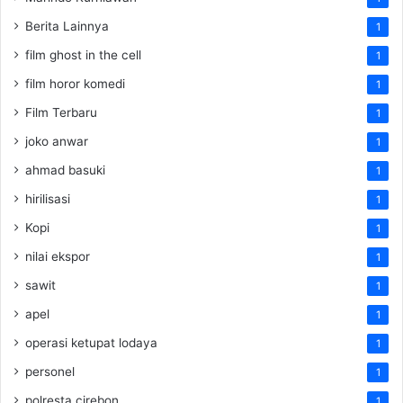
Berita Lainnya
1
film ghost in the cell
1
film horor komedi
1
Film Terbaru
1
joko anwar
1
ahmad basuki
1
hirilisasi
1
Kopi
1
nilai ekspor
1
sawit
1
apel
1
operasi ketupat lodaya
1
personel
1
polresta cirebon
1