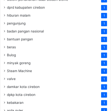
dprd kabupaten cirebon
1
hiburan malam
1
pengunjung
1
badan pangan nasional
1
bantuan pangan
1
beras
1
Bulog
1
minyak goreng
1
Steam Machine
1
valve
1
damkar kota cirebon
1
dpkp kota cirebon
1
kebakaran
1
arda guler
1