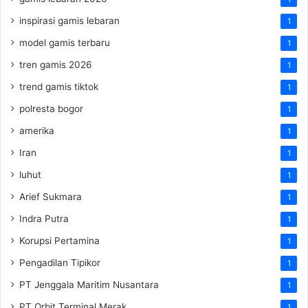
inspirasi gamis lebaran
1
model gamis terbaru
1
tren gamis 2026
1
trend gamis tiktok
1
polresta bogor
1
amerika
1
Iran
1
luhut
1
Arief Sukmara
1
Indra Putra
1
Korupsi Pertamina
1
Pengadilan Tipikor
1
PT Jenggala Maritim Nusantara
1
PT Orbit Terminal Merak
1