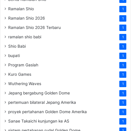
Ramalan Shio
1
Ramalan Shio 2026
1
Ramalan Shio 2026 Terbaru
1
ramalan shio babi
1
Shio Babi
1
bupati
1
Program Gaslah
1
Kuro Games
1
Wuthering Waves
1
Jepang bergabung Golden Dome
1
pertemuan bilateral Jepang Amerika
1
proyek pertahanan Golden Dome Amerika
1
Sanae Takaichi kunjungan ke AS
1
sistem pertahanan rudal Golden Dome
1