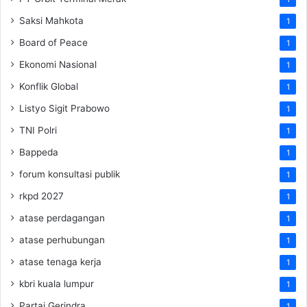
Saksi Mahkota
1
Board of Peace
1
Ekonomi Nasional
1
Konflik Global
1
Listyo Sigit Prabowo
1
TNI Polri
1
Bappeda
1
forum konsultasi publik
1
rkpd 2027
1
atase perdagangan
1
atase perhubungan
1
atase tenaga kerja
1
kbri kuala lumpur
1
Partai Gerindra
1