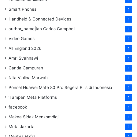
Smart Phones
1
Handheld & Connected Devices
1
author_name|Ian Carlos Campbell
1
Video Games
1
All England 2026
1
Amri Syahnawi
1
Ganda Campuran
1
Nita Violina Marwah
1
Ponsel Huawei Mate 80 Pro Segera Rilis di Indonesia
1
‘Tampar’ Meta Platforms
1
facebook
1
Makna Sidak Menkomdigi
1
Meta Jakarta
1
Meutya Hafid
1