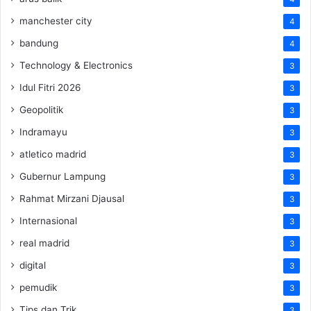
manchester city
4
bandung
4
Technology & Electronics
3
Idul Fitri 2026
3
Geopolitik
3
Indramayu
3
atletico madrid
3
Gubernur Lampung
3
Rahmat Mirzani Djausal
3
Internasional
3
real madrid
3
digital
3
pemudik
3
Tips dan Trik
3