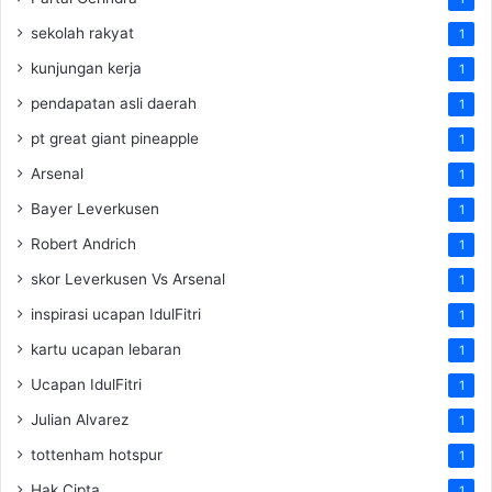
sekolah rakyat
1
kunjungan kerja
1
pendapatan asli daerah
1
pt great giant pineapple
1
Arsenal
1
Bayer Leverkusen
1
Robert Andrich
1
skor Leverkusen Vs Arsenal
1
inspirasi ucapan IdulFitri
1
kartu ucapan lebaran
1
Ucapan IdulFitri
1
Julian Alvarez
1
tottenham hotspur
1
Hak Cipta
1