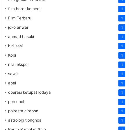
film horor komedi
1
Film Terbaru
1
joko anwar
1
ahmad basuki
1
hirilisasi
1
Kopi
1
nilai ekspor
1
sawit
1
apel
1
operasi ketupat lodaya
1
personel
1
polresta cirebon
1
astrologi tionghoa
1
Berita Ramalan Shio
1