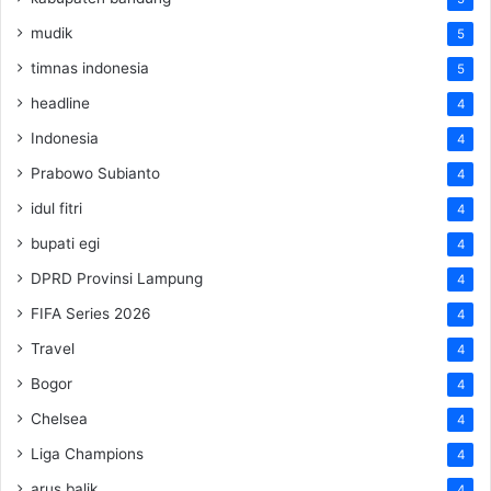
mudik
5
timnas indonesia
5
headline
4
Indonesia
4
Prabowo Subianto
4
idul fitri
4
bupati egi
4
DPRD Provinsi Lampung
4
FIFA Series 2026
4
Travel
4
Bogor
4
Chelsea
4
Liga Champions
4
arus balik
4