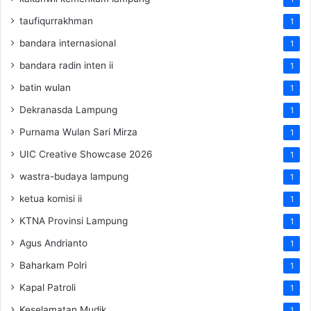
taufiqurrakhman
1
bandara internasional
1
bandara radin inten ii
1
batin wulan
1
Dekranasda Lampung
1
Purnama Wulan Sari Mirza
1
UIC Creative Showcase 2026
1
wastra-budaya lampung
1
ketua komisi ii
1
KTNA Provinsi Lampung
1
Agus Andrianto
1
Baharkam Polri
1
Kapal Patroli
1
Keselamatan Mudik
1