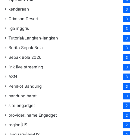
kendaraan
3
Crimson Desert
3
liga inggris
3
Tutorial/Langkah-langkah
3
Berita Sepak Bola
3
Sepak Bola 2026
3
link live streaming
3
ASN
3
Pemkot Bandung
3
bandung barat
3
site|engadget
2
provider_name|Engadget
2
region|US
2
language|en-US
2