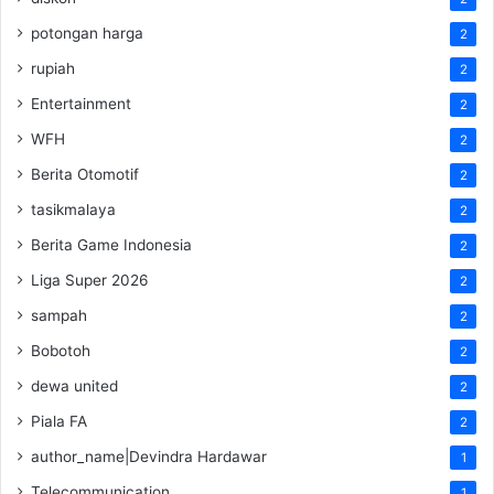
potongan harga
2
rupiah
2
Entertainment
2
WFH
2
Berita Otomotif
2
tasikmalaya
2
Berita Game Indonesia
2
Liga Super 2026
2
sampah
2
Bobotoh
2
dewa united
2
Piala FA
2
author_name|Devindra Hardawar
1
Telecommunication
1