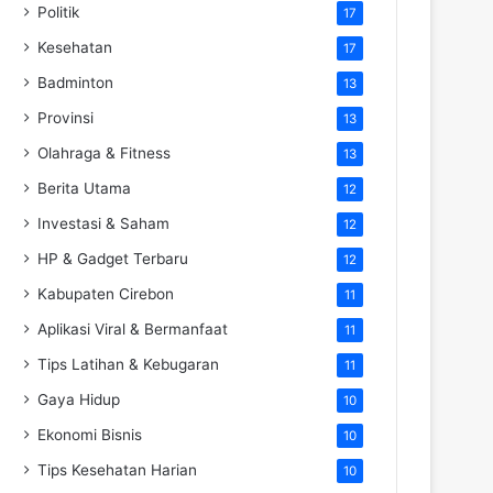
Politik
17
Kesehatan
17
Badminton
13
Provinsi
13
Olahraga & Fitness
13
Berita Utama
12
Investasi & Saham
12
HP & Gadget Terbaru
12
Kabupaten Cirebon
11
Aplikasi Viral & Bermanfaat
11
Tips Latihan & Kebugaran
11
Gaya Hidup
10
Ekonomi Bisnis
10
Tips Kesehatan Harian
10