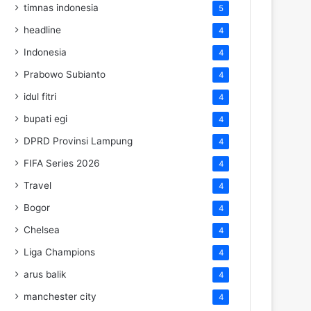
timnas indonesia
5
headline
4
Indonesia
4
Prabowo Subianto
4
idul fitri
4
bupati egi
4
DPRD Provinsi Lampung
4
FIFA Series 2026
4
Travel
4
Bogor
4
Chelsea
4
Liga Champions
4
arus balik
4
manchester city
4