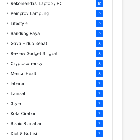
Rekomendasi Laptop / PC
10
Pemprov Lampung
9
Lifestyle
9
Bandung Raya
9
Gaya Hidup Sehat
8
Review Gadget Singkat
8
Cryptocurrency
8
Mental Health
8
lebaran
7
Lamsel
7
Style
7
Kota Cirebon
7
Bisnis Rumahan
7
Diet & Nutrisi
7