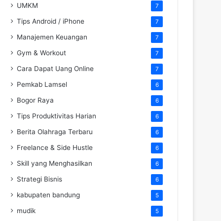
UMKM
7
Tips Android / iPhone
7
Manajemen Keuangan
7
Gym & Workout
7
Cara Dapat Uang Online
7
Pemkab Lamsel
6
Bogor Raya
6
Tips Produktivitas Harian
6
Berita Olahraga Terbaru
6
Freelance & Side Hustle
6
Skill yang Menghasilkan
6
Strategi Bisnis
6
kabupaten bandung
5
mudik
5