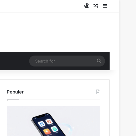
Log In
Random Article
Sidebar
Search
for
Populer