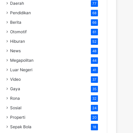
Daerah
77
Pendidikan
68
Berita
66
Otomotif
61
Hiburan
52
News
48
Megapolitan
44
Luar Negeri
41
Video
37
Gaya
35
Rona
32
Sosial
24
Properti
20
Sepak Bola
18