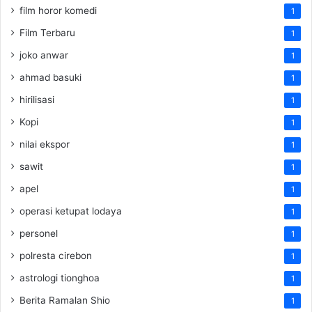
film horor komedi
1
Film Terbaru
1
joko anwar
1
ahmad basuki
1
hirilisasi
1
Kopi
1
nilai ekspor
1
sawit
1
apel
1
operasi ketupat lodaya
1
personel
1
polresta cirebon
1
astrologi tionghoa
1
Berita Ramalan Shio
1