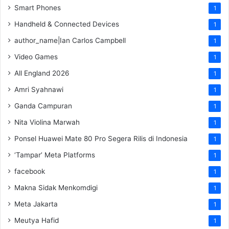
Smart Phones
1
Handheld & Connected Devices
1
author_name|Ian Carlos Campbell
1
Video Games
1
All England 2026
1
Amri Syahnawi
1
Ganda Campuran
1
Nita Violina Marwah
1
Ponsel Huawei Mate 80 Pro Segera Rilis di Indonesia
1
‘Tampar’ Meta Platforms
1
facebook
1
Makna Sidak Menkomdigi
1
Meta Jakarta
1
Meutya Hafid
1