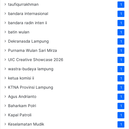
taufiqurrakhman
1
bandara internasional
1
bandara radin inten ii
1
batin wulan
1
Dekranasda Lampung
1
Purnama Wulan Sari Mirza
1
UIC Creative Showcase 2026
1
wastra-budaya lampung
1
ketua komisi ii
1
KTNA Provinsi Lampung
1
Agus Andrianto
1
Baharkam Polri
1
Kapal Patroli
1
Keselamatan Mudik
1