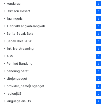
kendaraan
3
Crimson Desert
3
liga inggris
3
Tutorial/Langkah-langkah
3
Berita Sepak Bola
3
Sepak Bola 2026
3
link live streaming
3
ASN
3
Pemkot Bandung
3
bandung barat
3
site|engadget
2
provider_name|Engadget
2
region|US
2
language|en-US
2