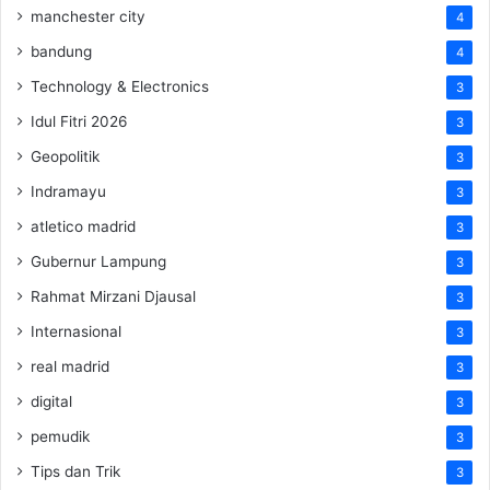
manchester city
4
bandung
4
Technology & Electronics
3
Idul Fitri 2026
3
Geopolitik
3
Indramayu
3
atletico madrid
3
Gubernur Lampung
3
Rahmat Mirzani Djausal
3
Internasional
3
real madrid
3
digital
3
pemudik
3
Tips dan Trik
3