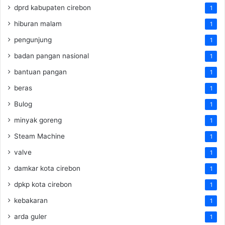
dprd kabupaten cirebon
1
hiburan malam
1
pengunjung
1
badan pangan nasional
1
bantuan pangan
1
beras
1
Bulog
1
minyak goreng
1
Steam Machine
1
valve
1
damkar kota cirebon
1
dpkp kota cirebon
1
kebakaran
1
arda guler
1