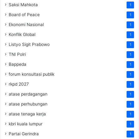
Saksi Mahkota
1
Board of Peace
1
Ekonomi Nasional
1
Konflik Global
1
Listyo Sigit Prabowo
1
TNI Polri
1
Bappeda
1
forum konsultasi publik
1
rkpd 2027
1
atase perdagangan
1
atase perhubungan
1
atase tenaga kerja
1
kbri kuala lumpur
1
Partai Gerindra
1