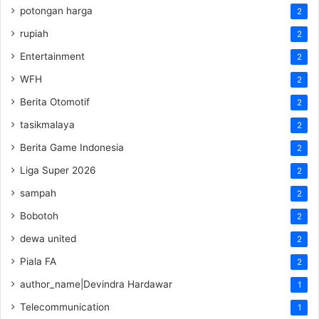
potongan harga
2
rupiah
2
Entertainment
2
WFH
2
Berita Otomotif
2
tasikmalaya
2
Berita Game Indonesia
2
Liga Super 2026
2
sampah
2
Bobotoh
2
dewa united
2
Piala FA
2
author_name|Devindra Hardawar
1
Telecommunication
1