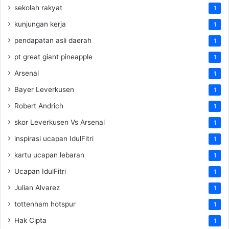
sekolah rakyat
1
kunjungan kerja
1
pendapatan asli daerah
1
pt great giant pineapple
1
Arsenal
1
Bayer Leverkusen
1
Robert Andrich
1
skor Leverkusen Vs Arsenal
1
inspirasi ucapan IdulFitri
1
kartu ucapan lebaran
1
Ucapan IdulFitri
1
Julian Alvarez
1
tottenham hotspur
1
Hak Cipta
1