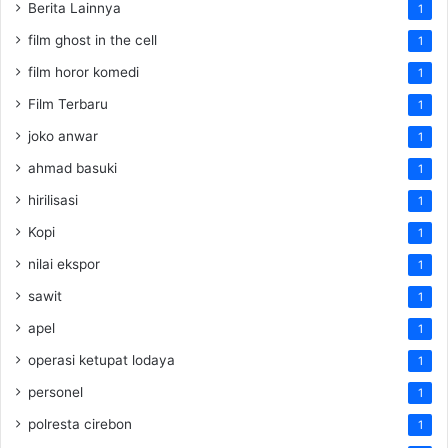
Berita Lainnya
1
film ghost in the cell
1
film horor komedi
1
Film Terbaru
1
joko anwar
1
ahmad basuki
1
hirilisasi
1
Kopi
1
nilai ekspor
1
sawit
1
apel
1
operasi ketupat lodaya
1
personel
1
polresta cirebon
1