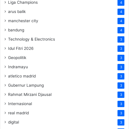
Liga Champions
4
arus balik
4
manchester city
4
bandung
4
Technology & Electronics
3
Idul Fitri 2026
3
Geopolitik
3
Indramayu
3
atletico madrid
3
Gubernur Lampung
3
Rahmat Mirzani Djausal
3
Internasional
3
real madrid
3
digital
3