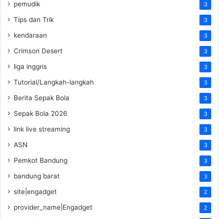
pemudik
3
Tips dan Trik
3
kendaraan
3
Crimson Desert
3
liga inggris
3
Tutorial/Langkah-langkah
3
Berita Sepak Bola
3
Sepak Bola 2026
3
link live streaming
3
ASN
3
Pemkot Bandung
3
bandung barat
3
site|engadget
2
provider_name|Engadget
2