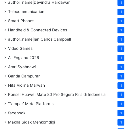
author_name|Devindra Hardawar
1
Telecommunication
1
Smart Phones
1
Handheld & Connected Devices
1
author_name|Ian Carlos Campbell
1
Video Games
1
All England 2026
1
Amri Syahnawi
1
Ganda Campuran
1
Nita Violina Marwah
1
Ponsel Huawei Mate 80 Pro Segera Rilis di Indonesia
1
‘Tampar’ Meta Platforms
1
facebook
1
Makna Sidak Menkomdigi
1