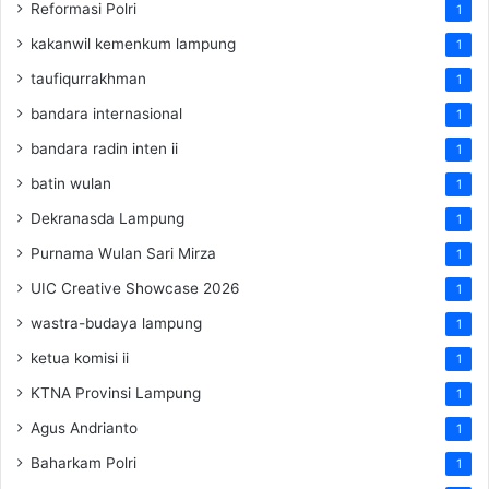
Reformasi Polri
1
kakanwil kemenkum lampung
1
taufiqurrakhman
1
bandara internasional
1
bandara radin inten ii
1
batin wulan
1
Dekranasda Lampung
1
Purnama Wulan Sari Mirza
1
UIC Creative Showcase 2026
1
wastra-budaya lampung
1
ketua komisi ii
1
KTNA Provinsi Lampung
1
Agus Andrianto
1
Baharkam Polri
1