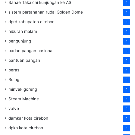
Sanae Takaichi kunjungan ke AS
1
sistem pertahanan rudal Golden Dome
1
dprd kabupaten cirebon
1
hiburan malam
1
pengunjung
1
badan pangan nasional
1
bantuan pangan
1
beras
1
Bulog
1
minyak goreng
1
Steam Machine
1
valve
1
damkar kota cirebon
1
dpkp kota cirebon
1