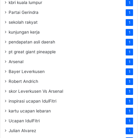
kbri kuala lumpur
1
Partai Gerindra
1
sekolah rakyat
1
kunjungan kerja
1
pendapatan asli daerah
1
pt great giant pineapple
1
Arsenal
1
Bayer Leverkusen
1
Robert Andrich
1
skor Leverkusen Vs Arsenal
1
inspirasi ucapan IdulFitri
1
kartu ucapan lebaran
1
Ucapan IdulFitri
1
Julian Alvarez
1