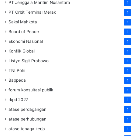
PT Jenggala Maritim Nusantara
1
PT Orbit Terminal Merak
1
Saksi Mahkota
1
Board of Peace
1
Ekonomi Nasional
1
Konflik Global
1
Listyo Sigit Prabowo
1
TNI Polri
1
Bappeda
1
forum konsultasi publik
1
rkpd 2027
1
atase perdagangan
1
atase perhubungan
1
atase tenaga kerja
1