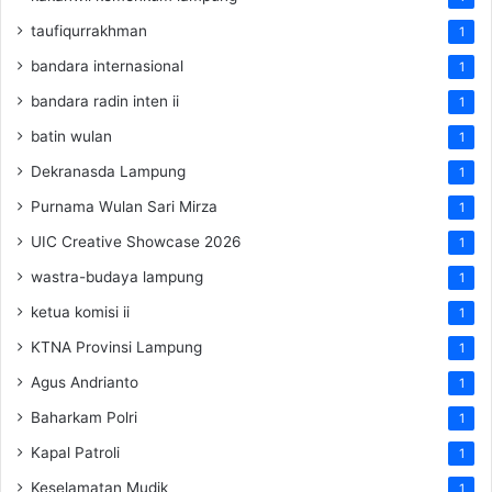
taufiqurrakhman
1
bandara internasional
1
bandara radin inten ii
1
batin wulan
1
Dekranasda Lampung
1
Purnama Wulan Sari Mirza
1
UIC Creative Showcase 2026
1
wastra-budaya lampung
1
ketua komisi ii
1
KTNA Provinsi Lampung
1
Agus Andrianto
1
Baharkam Polri
1
Kapal Patroli
1
Keselamatan Mudik
1