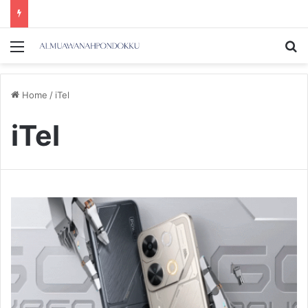
Menu
Se
Home
/
iTel
iTel