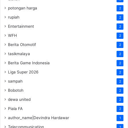
potongan harga
2
rupiah
2
Entertainment
2
WFH
2
Berita Otomotif
2
tasikmalaya
2
Berita Game Indonesia
2
Liga Super 2026
2
sampah
2
Bobotoh
2
dewa united
2
Piala FA
2
author_name|Devindra Hardawar
1
Telecommunication
1