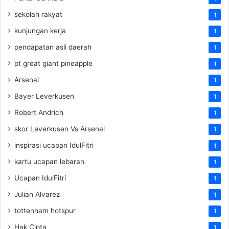
sekolah rakyat
1
kunjungan kerja
1
pendapatan asli daerah
1
pt great giant pineapple
1
Arsenal
1
Bayer Leverkusen
1
Robert Andrich
1
skor Leverkusen Vs Arsenal
1
inspirasi ucapan IdulFitri
1
kartu ucapan lebaran
1
Ucapan IdulFitri
1
Julian Alvarez
1
tottenham hotspur
1
Hak Cipta
1