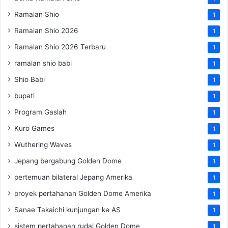
Ramalan Shio
1
Ramalan Shio 2026
1
Ramalan Shio 2026 Terbaru
1
ramalan shio babi
1
Shio Babi
1
bupati
1
Program Gaslah
1
Kuro Games
1
Wuthering Waves
1
Jepang bergabung Golden Dome
1
pertemuan bilateral Jepang Amerika
1
proyek pertahanan Golden Dome Amerika
1
Sanae Takaichi kunjungan ke AS
1
sistem pertahanan rudal Golden Dome
1