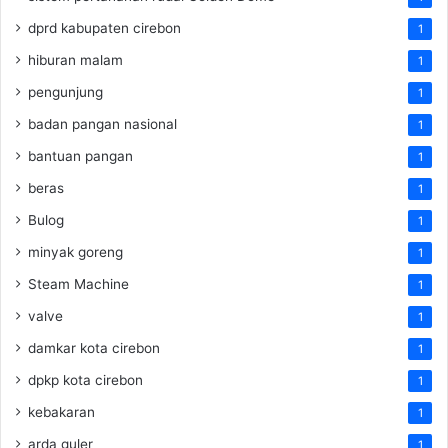
dprd kabupaten cirebon
1
hiburan malam
1
pengunjung
1
badan pangan nasional
1
bantuan pangan
1
beras
1
Bulog
1
minyak goreng
1
Steam Machine
1
valve
1
damkar kota cirebon
1
dpkp kota cirebon
1
kebakaran
1
arda guler
1