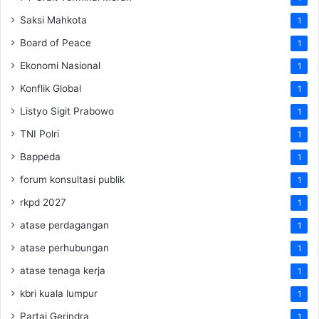
Saksi Mahkota
1
Board of Peace
1
Ekonomi Nasional
1
Konflik Global
1
Listyo Sigit Prabowo
1
TNI Polri
1
Bappeda
1
forum konsultasi publik
1
rkpd 2027
1
atase perdagangan
1
atase perhubungan
1
atase tenaga kerja
1
kbri kuala lumpur
1
Partai Gerindra
1