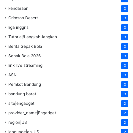
kendaraan
3
Crimson Desert
3
liga inggris
3
Tutorial/Langkah-langkah
3
Berita Sepak Bola
3
Sepak Bola 2026
3
link live streaming
3
ASN
3
Pemkot Bandung
3
bandung barat
3
site|engadget
2
provider_name|Engadget
2
region|US
2
language|en-US
2