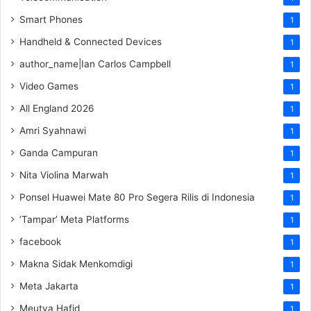
Smart Phones
1
Handheld & Connected Devices
1
author_name|Ian Carlos Campbell
1
Video Games
1
All England 2026
1
Amri Syahnawi
1
Ganda Campuran
1
Nita Violina Marwah
1
Ponsel Huawei Mate 80 Pro Segera Rilis di Indonesia
1
‘Tampar’ Meta Platforms
1
facebook
1
Makna Sidak Menkomdigi
1
Meta Jakarta
1
Meutya Hafid
1