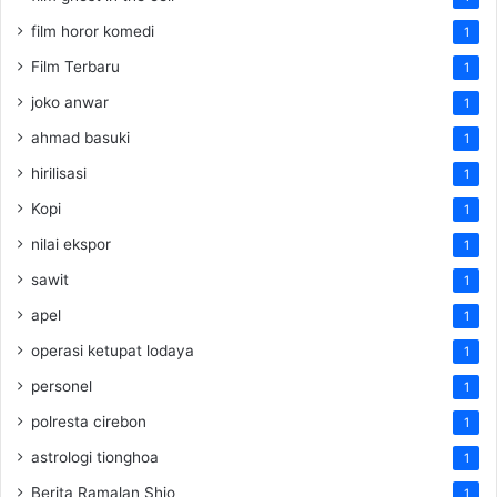
film horor komedi
1
Film Terbaru
1
joko anwar
1
ahmad basuki
1
hirilisasi
1
Kopi
1
nilai ekspor
1
sawit
1
apel
1
operasi ketupat lodaya
1
personel
1
polresta cirebon
1
astrologi tionghoa
1
Berita Ramalan Shio
1