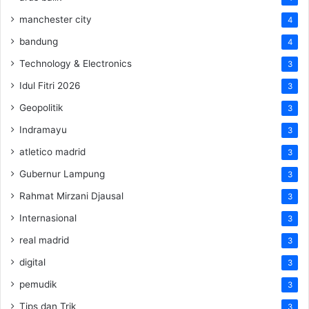
manchester city
4
bandung
4
Technology & Electronics
3
Idul Fitri 2026
3
Geopolitik
3
Indramayu
3
atletico madrid
3
Gubernur Lampung
3
Rahmat Mirzani Djausal
3
Internasional
3
real madrid
3
digital
3
pemudik
3
Tips dan Trik
3