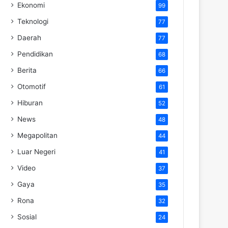
Ekonomi
99
Teknologi
77
Daerah
77
Pendidikan
68
Berita
66
Otomotif
61
Hiburan
52
News
48
Megapolitan
44
Luar Negeri
41
Video
37
Gaya
35
Rona
32
Sosial
24