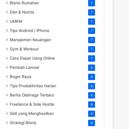
Bisnis Rumahan
7
Diet & Nutrisi
7
UMKM
7
Tips Android / iPhone
7
Manajemen Keuangan
7
Gym & Workout
7
Cara Dapat Uang Online
7
Pemkab Lamsel
6
Bogor Raya
6
Tips Produktivitas Harian
6
Berita Olahraga Terbaru
6
Freelance & Side Hustle
6
Skill yang Menghasilkan
6
Strategi Bisnis
6