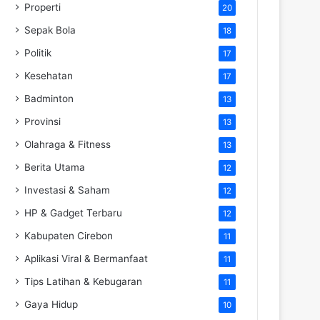
Properti
20
Sepak Bola
18
Politik
17
Kesehatan
17
Badminton
13
Provinsi
13
Olahraga & Fitness
13
Berita Utama
12
Investasi & Saham
12
HP & Gadget Terbaru
12
Kabupaten Cirebon
11
Aplikasi Viral & Bermanfaat
11
Tips Latihan & Kebugaran
11
Gaya Hidup
10