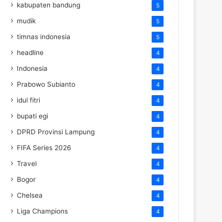
kabupaten bandung
5
mudik
5
timnas indonesia
5
headline
4
Indonesia
4
Prabowo Subianto
4
idul fitri
4
bupati egi
4
DPRD Provinsi Lampung
4
FIFA Series 2026
4
Travel
4
Bogor
4
Chelsea
4
Liga Champions
4