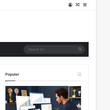
Log In
Random Article
Sidebar
Search
for
Populer