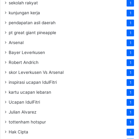
sekolah rakyat
1
kunjungan kerja
1
pendapatan asli daerah
1
pt great giant pineapple
1
Arsenal
1
Bayer Leverkusen
1
Robert Andrich
1
skor Leverkusen Vs Arsenal
1
inspirasi ucapan IdulFitri
1
kartu ucapan lebaran
1
Ucapan IdulFitri
1
Julian Alvarez
1
tottenham hotspur
1
Hak Cipta
1