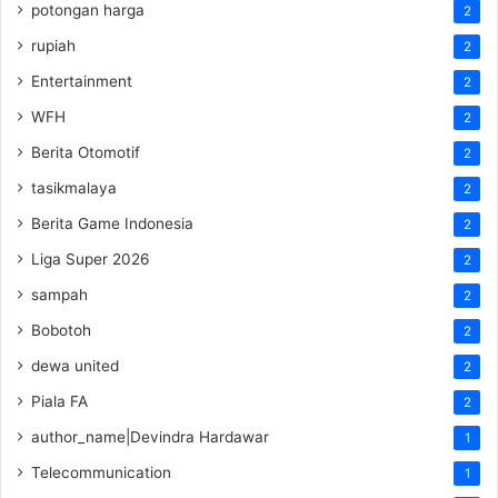
potongan harga
2
rupiah
2
Entertainment
2
WFH
2
Berita Otomotif
2
tasikmalaya
2
Berita Game Indonesia
2
Liga Super 2026
2
sampah
2
Bobotoh
2
dewa united
2
Piala FA
2
author_name|Devindra Hardawar
1
Telecommunication
1