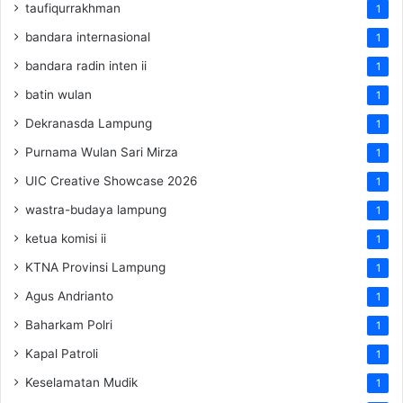
taufiqurrakhman
1
bandara internasional
1
bandara radin inten ii
1
batin wulan
1
Dekranasda Lampung
1
Purnama Wulan Sari Mirza
1
UIC Creative Showcase 2026
1
wastra-budaya lampung
1
ketua komisi ii
1
KTNA Provinsi Lampung
1
Agus Andrianto
1
Baharkam Polri
1
Kapal Patroli
1
Keselamatan Mudik
1