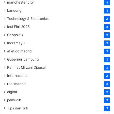
manchester city
4
bandung
4
Technology & Electronics
3
Idul Fitri 2026
3
Geopolitik
3
Indramayu
3
atletico madrid
3
Gubernur Lampung
3
Rahmat Mirzani Djausal
3
Internasional
3
real madrid
3
digital
3
pemudik
3
Tips dan Trik
3