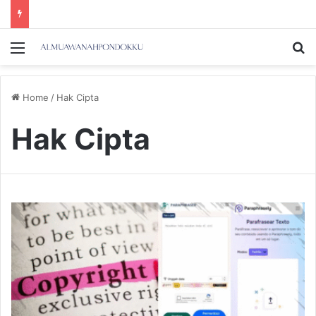
Menu
Se
Home
/
Hak Cipta
Hak Cipta