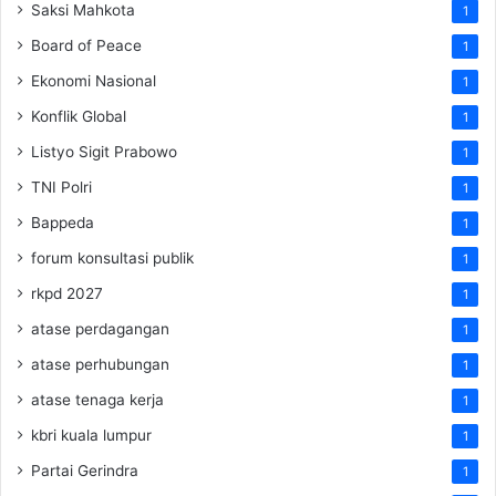
Saksi Mahkota
1
Board of Peace
1
Ekonomi Nasional
1
Konflik Global
1
Listyo Sigit Prabowo
1
TNI Polri
1
Bappeda
1
forum konsultasi publik
1
rkpd 2027
1
atase perdagangan
1
atase perhubungan
1
atase tenaga kerja
1
kbri kuala lumpur
1
Partai Gerindra
1