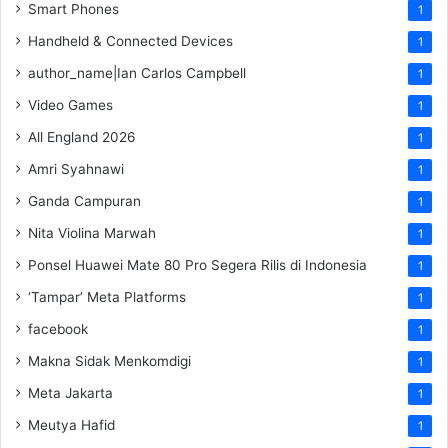
Smart Phones
1
Handheld & Connected Devices
1
author_name|Ian Carlos Campbell
1
Video Games
1
All England 2026
1
Amri Syahnawi
1
Ganda Campuran
1
Nita Violina Marwah
1
Ponsel Huawei Mate 80 Pro Segera Rilis di Indonesia
1
‘Tampar’ Meta Platforms
1
facebook
1
Makna Sidak Menkomdigi
1
Meta Jakarta
1
Meutya Hafid
1