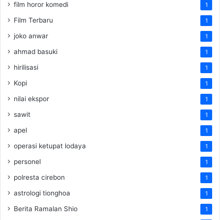
film horor komedi
1
Film Terbaru
1
joko anwar
1
ahmad basuki
1
hirilisasi
1
Kopi
1
nilai ekspor
1
sawit
1
apel
1
operasi ketupat lodaya
1
personel
1
polresta cirebon
1
astrologi tionghoa
1
Berita Ramalan Shio
1