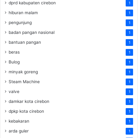
dprd kabupaten cirebon
1
hiburan malam
1
pengunjung
1
badan pangan nasional
1
bantuan pangan
1
beras
1
Bulog
1
minyak goreng
1
Steam Machine
1
valve
1
damkar kota cirebon
1
dpkp kota cirebon
1
kebakaran
1
arda guler
1