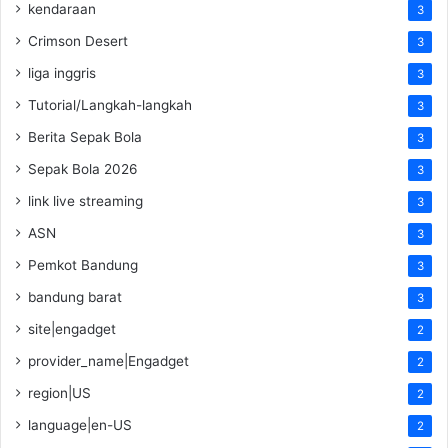
kendaraan
3
Crimson Desert
3
liga inggris
3
Tutorial/Langkah-langkah
3
Berita Sepak Bola
3
Sepak Bola 2026
3
link live streaming
3
ASN
3
Pemkot Bandung
3
bandung barat
3
site|engadget
2
provider_name|Engadget
2
region|US
2
language|en-US
2