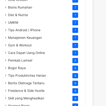
Bisnis Rumahan
7
Diet & Nutrisi
7
UMKM
7
Tips Android / iPhone
7
Manajemen Keuangan
7
Gym & Workout
7
Cara Dapat Uang Online
7
Pemkab Lamsel
6
Bogor Raya
6
Tips Produktivitas Harian
6
Berita Olahraga Terbaru
6
Freelance & Side Hustle
6
Skill yang Menghasilkan
6
Strategi Bisnis
6