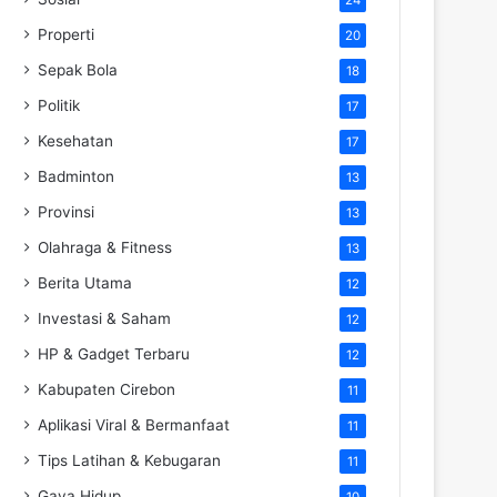
Properti
20
Sepak Bola
18
Politik
17
Kesehatan
17
Badminton
13
Provinsi
13
Olahraga & Fitness
13
Berita Utama
12
Investasi & Saham
12
HP & Gadget Terbaru
12
Kabupaten Cirebon
11
Aplikasi Viral & Bermanfaat
11
Tips Latihan & Kebugaran
11
Gaya Hidup
10