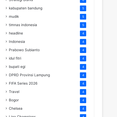
kabupaten bandung
5
mudik
5
timnas indonesia
5
headline
4
Indonesia
4
Prabowo Subianto
4
idul fitri
4
bupati egi
4
DPRD Provinsi Lampung
4
FIFA Series 2026
4
Travel
4
Bogor
4
Chelsea
4
Liga Champions
4