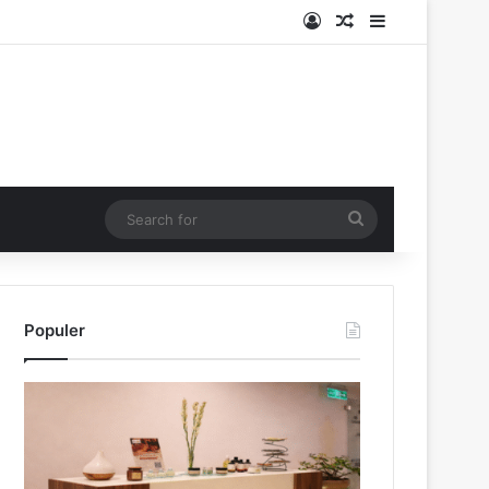
Log In
Random Article
Sidebar
Search
for
Populer