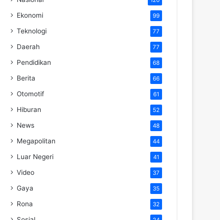
Ekonomi
99
Teknologi
77
Daerah
77
Pendidikan
68
Berita
66
Otomotif
61
Hiburan
52
News
48
Megapolitan
44
Luar Negeri
41
Video
37
Gaya
35
Rona
32
Sosial
24