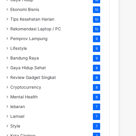
Ekonomi Bisnis
10
Tips Kesehatan Harian
10
Rekomendasi Laptop / PC
10
Pemprov Lampung
9
Lifestyle
9
Bandung Raya
9
Gaya Hidup Sehat
8
Review Gadget Singkat
8
Cryptocurrency
8
Mental Health
8
lebaran
7
Lamsel
7
Style
7
Kota Cirebon
7