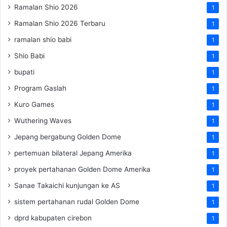
Ramalan Shio 2026
1
Ramalan Shio 2026 Terbaru
1
ramalan shio babi
1
Shio Babi
1
bupati
1
Program Gaslah
1
Kuro Games
1
Wuthering Waves
1
Jepang bergabung Golden Dome
1
pertemuan bilateral Jepang Amerika
1
proyek pertahanan Golden Dome Amerika
1
Sanae Takaichi kunjungan ke AS
1
sistem pertahanan rudal Golden Dome
1
dprd kabupaten cirebon
1