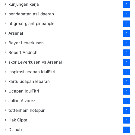
kunjungan kerja
1
pendapatan asli daerah
1
pt great giant pineapple
1
Arsenal
1
Bayer Leverkusen
1
Robert Andrich
1
skor Leverkusen Vs Arsenal
1
inspirasi ucapan IdulFitri
1
kartu ucapan lebaran
1
Ucapan IdulFitri
1
Julian Alvarez
1
tottenham hotspur
1
Hak Cipta
1
Dishub
1