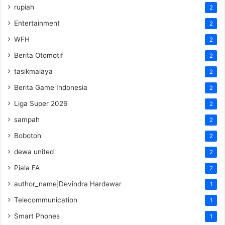
rupiah
2
Entertainment
2
WFH
2
Berita Otomotif
2
tasikmalaya
2
Berita Game Indonesia
2
Liga Super 2026
2
sampah
2
Bobotoh
2
dewa united
2
Piala FA
2
author_name|Devindra Hardawar
1
Telecommunication
1
Smart Phones
1