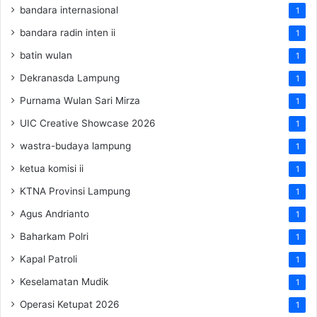
bandara internasional
1
bandara radin inten ii
1
batin wulan
1
Dekranasda Lampung
1
Purnama Wulan Sari Mirza
1
UIC Creative Showcase 2026
1
wastra-budaya lampung
1
ketua komisi ii
1
KTNA Provinsi Lampung
1
Agus Andrianto
1
Baharkam Polri
1
Kapal Patroli
1
Keselamatan Mudik
1
Operasi Ketupat 2026
1