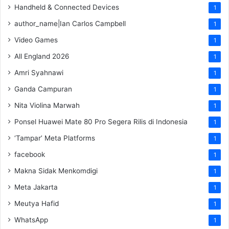
Handheld & Connected Devices
1
author_name|Ian Carlos Campbell
1
Video Games
1
All England 2026
1
Amri Syahnawi
1
Ganda Campuran
1
Nita Violina Marwah
1
Ponsel Huawei Mate 80 Pro Segera Rilis di Indonesia
1
‘Tampar’ Meta Platforms
1
facebook
1
Makna Sidak Menkomdigi
1
Meta Jakarta
1
Meutya Hafid
1
WhatsApp
1