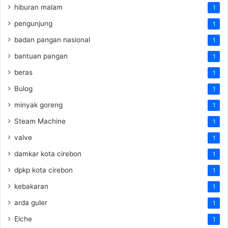
hiburan malam
1
pengunjung
1
badan pangan nasional
1
bantuan pangan
1
beras
1
Bulog
1
minyak goreng
1
Steam Machine
1
valve
1
damkar kota cirebon
1
dpkp kota cirebon
1
kebakaran
1
arda guler
1
Elche
1