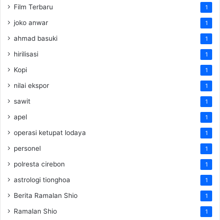
Film Terbaru
1
joko anwar
1
ahmad basuki
1
hirilisasi
1
Kopi
1
nilai ekspor
1
sawit
1
apel
1
operasi ketupat lodaya
1
personel
1
polresta cirebon
1
astrologi tionghoa
1
Berita Ramalan Shio
1
Ramalan Shio
1