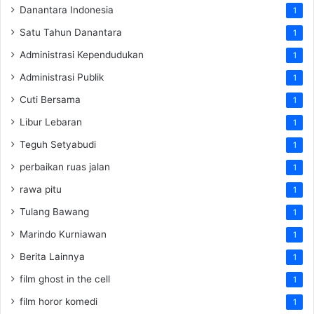
Danantara Indonesia
1
Satu Tahun Danantara
1
Administrasi Kependudukan
1
Administrasi Publik
1
Cuti Bersama
1
Libur Lebaran
1
Teguh Setyabudi
1
perbaikan ruas jalan
1
rawa pitu
1
Tulang Bawang
1
Marindo Kurniawan
1
Berita Lainnya
1
film ghost in the cell
1
film horor komedi
1