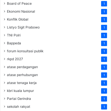
Board of Peace
1
Ekonomi Nasional
1
Konflik Global
1
Listyo Sigit Prabowo
1
TNI Polri
1
Bappeda
1
forum konsultasi publik
1
rkpd 2027
1
atase perdagangan
1
atase perhubungan
1
atase tenaga kerja
1
kbri kuala lumpur
1
Partai Gerindra
1
sekolah rakyat
1