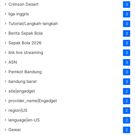
Crimson Desert
3
liga inggris
3
Tutorial/Langkah-langkah
3
Berita Sepak Bola
3
Sepak Bola 2026
3
link live streaming
3
ASN
3
Pemkot Bandung
3
bandung barat
3
site|engadget
2
provider_name|Engadget
2
region|US
2
language|en-US
2
Gawai
2