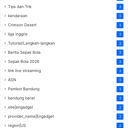
Tips dan Trik
3
kendaraan
3
Crimson Desert
3
liga inggris
3
Tutorial/Langkah-langkah
3
Berita Sepak Bola
3
Sepak Bola 2026
3
link live streaming
3
ASN
3
Pemkot Bandung
3
bandung barat
3
site|engadget
2
provider_name|Engadget
2
region|US
2