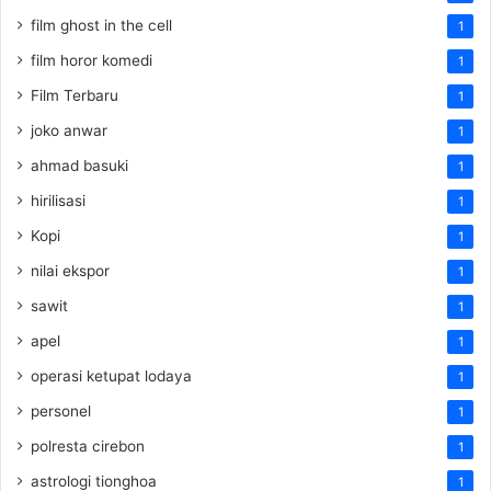
film ghost in the cell
1
film horor komedi
1
Film Terbaru
1
joko anwar
1
ahmad basuki
1
hirilisasi
1
Kopi
1
nilai ekspor
1
sawit
1
apel
1
operasi ketupat lodaya
1
personel
1
polresta cirebon
1
astrologi tionghoa
1