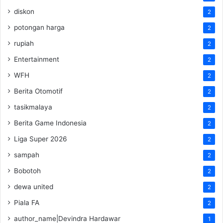
diskon
2
potongan harga
2
rupiah
2
Entertainment
2
WFH
2
Berita Otomotif
2
tasikmalaya
2
Berita Game Indonesia
2
Liga Super 2026
2
sampah
2
Bobotoh
2
dewa united
2
Piala FA
2
author_name|Devindra Hardawar
1