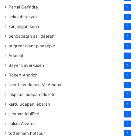
Partai Gerindra
1
sekolah rakyat
1
kunjungan kerja
1
pendapatan asli daerah
1
pt great giant pineapple
1
Arsenal
1
Bayer Leverkusen
1
Robert Andrich
1
skor Leverkusen Vs Arsenal
1
inspirasi ucapan IdulFitri
1
kartu ucapan lebaran
1
Ucapan IdulFitri
1
Julian Alvarez
1
tottenham hotspur
1