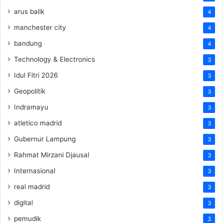
arus balik
4
manchester city
4
bandung
4
Technology & Electronics
3
Idul Fitri 2026
3
Geopolitik
3
Indramayu
3
atletico madrid
3
Gubernur Lampung
3
Rahmat Mirzani Djausal
3
Internasional
3
real madrid
3
digital
3
pemudik
3