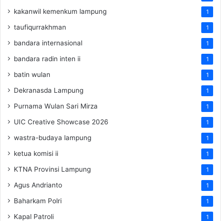
kakanwil kemenkum lampung
1
taufiqurrakhman
1
bandara internasional
1
bandara radin inten ii
1
batin wulan
1
Dekranasda Lampung
1
Purnama Wulan Sari Mirza
1
UIC Creative Showcase 2026
1
wastra-budaya lampung
1
ketua komisi ii
1
KTNA Provinsi Lampung
1
Agus Andrianto
1
Baharkam Polri
1
Kapal Patroli
1