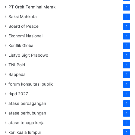
PT Orbit Terminal Merak
1
Saksi Mahkota
1
Board of Peace
1
Ekonomi Nasional
1
Konflik Global
1
Listyo Sigit Prabowo
1
TNI Polri
1
Bappeda
1
forum konsultasi publik
1
rkpd 2027
1
atase perdagangan
1
atase perhubungan
1
atase tenaga kerja
1
kbri kuala lumpur
1