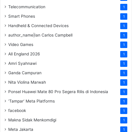
Telecommunication
1
Smart Phones
1
Handheld & Connected Devices
1
author_name|Ian Carlos Campbell
1
Video Games
1
All England 2026
1
Amri Syahnawi
1
Ganda Campuran
1
Nita Violina Marwah
1
Ponsel Huawei Mate 80 Pro Segera Rilis di Indonesia
1
‘Tampar’ Meta Platforms
1
facebook
1
Makna Sidak Menkomdigi
1
Meta Jakarta
1