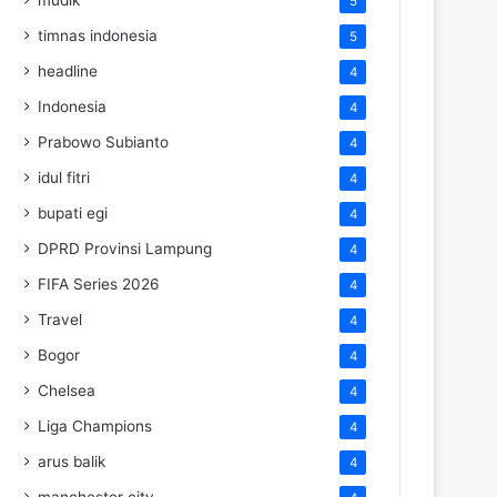
5
timnas indonesia
5
headline
4
Indonesia
4
Prabowo Subianto
4
idul fitri
4
bupati egi
4
DPRD Provinsi Lampung
4
FIFA Series 2026
4
Travel
4
Bogor
4
Chelsea
4
Liga Champions
4
arus balik
4
manchester city