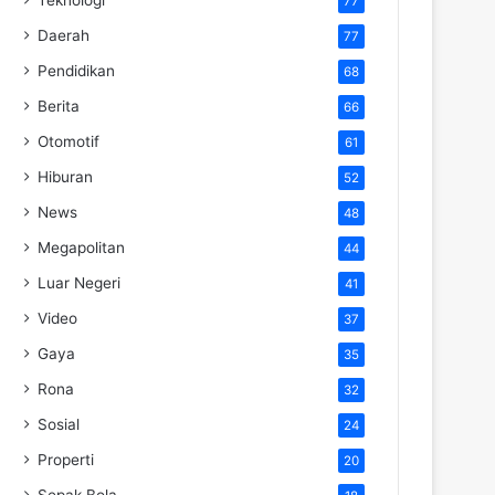
77
Daerah
77
Pendidikan
68
Berita
66
Otomotif
61
Hiburan
52
News
48
Megapolitan
44
Luar Negeri
41
Video
37
Gaya
35
Rona
32
Sosial
24
Properti
20
Sepak Bola