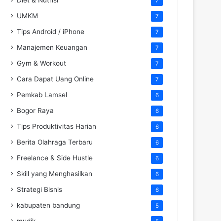
7
UMKM
7
Tips Android / iPhone
7
Manajemen Keuangan
7
Gym & Workout
7
Cara Dapat Uang Online
7
Pemkab Lamsel
6
Bogor Raya
6
Tips Produktivitas Harian
6
Berita Olahraga Terbaru
6
Freelance & Side Hustle
6
Skill yang Menghasilkan
6
Strategi Bisnis
6
kabupaten bandung
5
mudik