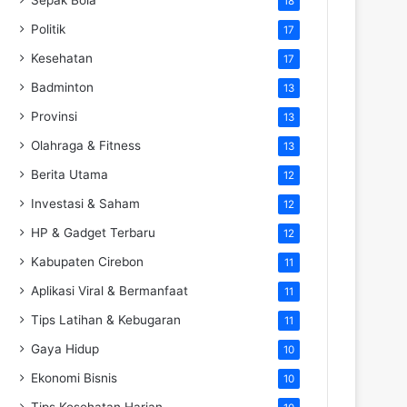
18
Politik
17
Kesehatan
17
Badminton
13
Provinsi
13
Olahraga & Fitness
13
Berita Utama
12
Investasi & Saham
12
HP & Gadget Terbaru
12
Kabupaten Cirebon
11
Aplikasi Viral & Bermanfaat
11
Tips Latihan & Kebugaran
11
Gaya Hidup
10
Ekonomi Bisnis
10
Tips Kesehatan Harian