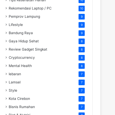
10
Rekomendasi Laptop / PC
10
Pemprov Lampung
9
Lifestyle
9
Bandung Raya
9
Gaya Hidup Sehat
8
Review Gadget Singkat
8
Cryptocurrency
8
Mental Health
8
lebaran
7
Lamsel
7
Style
7
Kota Cirebon
7
Bisnis Rumahan
7
Diet & Nutrisi