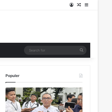
Log In
Random Article
Sidebar
Search
for
Populer