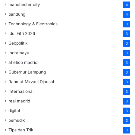
manchester city
4
bandung
4
Technology & Electronics
3
Idul Fitri 2026
3
Geopolitik
3
Indramayu
3
atletico madrid
3
Gubernur Lampung
3
Rahmat Mirzani Djausal
3
Internasional
3
real madrid
3
digital
3
pemudik
3
Tips dan Trik
3