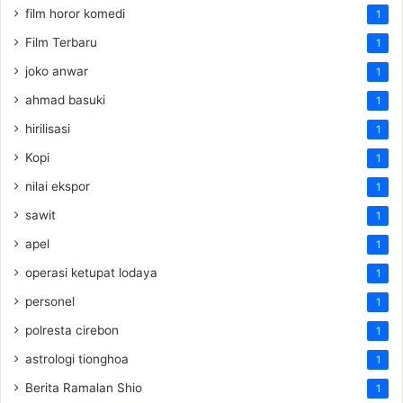
film horor komedi
1
Film Terbaru
1
joko anwar
1
ahmad basuki
1
hirilisasi
1
Kopi
1
nilai ekspor
1
sawit
1
apel
1
operasi ketupat lodaya
1
personel
1
polresta cirebon
1
astrologi tionghoa
1
Berita Ramalan Shio
1