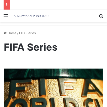
Menu
Se
Home
/
FIFA Series
FIFA Series