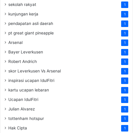
sekolah rakyat
1
kunjungan kerja
1
pendapatan asli daerah
1
pt great giant pineapple
1
Arsenal
1
Bayer Leverkusen
1
Robert Andrich
1
skor Leverkusen Vs Arsenal
1
inspirasi ucapan IdulFitri
1
kartu ucapan lebaran
1
Ucapan IdulFitri
1
Julian Alvarez
1
tottenham hotspur
1
Hak Cipta
1