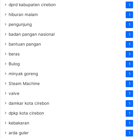
dprd kabupaten cirebon
1
hiburan malam
1
pengunjung
1
badan pangan nasional
1
bantuan pangan
1
beras
1
Bulog
1
minyak goreng
1
Steam Machine
1
valve
1
damkar kota cirebon
1
dpkp kota cirebon
1
kebakaran
1
arda guler
1