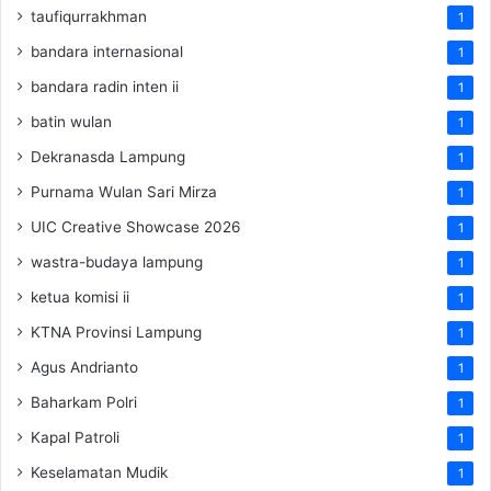
taufiqurrakhman
1
bandara internasional
1
bandara radin inten ii
1
batin wulan
1
Dekranasda Lampung
1
Purnama Wulan Sari Mirza
1
UIC Creative Showcase 2026
1
wastra-budaya lampung
1
ketua komisi ii
1
KTNA Provinsi Lampung
1
Agus Andrianto
1
Baharkam Polri
1
Kapal Patroli
1
Keselamatan Mudik
1