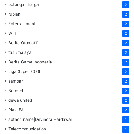
potongan harga
2
rupiah
2
Entertainment
2
WFH
2
Berita Otomotif
2
tasikmalaya
2
Berita Game Indonesia
2
Liga Super 2026
2
sampah
2
Bobotoh
2
dewa united
2
Piala FA
2
author_name|Devindra Hardawar
1
Telecommunication
1