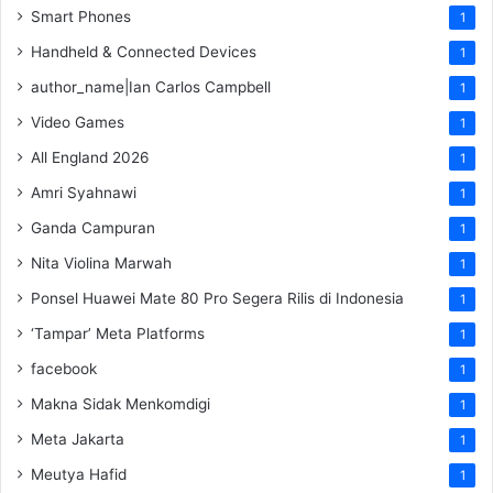
Smart Phones
1
Handheld & Connected Devices
1
author_name|Ian Carlos Campbell
1
Video Games
1
All England 2026
1
Amri Syahnawi
1
Ganda Campuran
1
Nita Violina Marwah
1
Ponsel Huawei Mate 80 Pro Segera Rilis di Indonesia
1
‘Tampar’ Meta Platforms
1
facebook
1
Makna Sidak Menkomdigi
1
Meta Jakarta
1
Meutya Hafid
1