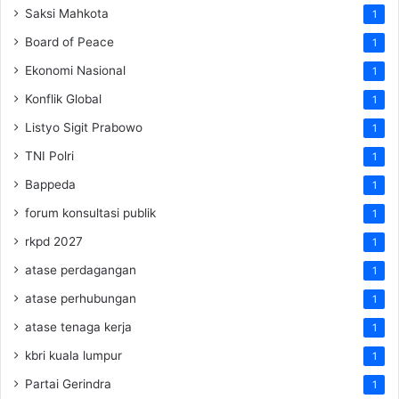
Saksi Mahkota
1
Board of Peace
1
Ekonomi Nasional
1
Konflik Global
1
Listyo Sigit Prabowo
1
TNI Polri
1
Bappeda
1
forum konsultasi publik
1
rkpd 2027
1
atase perdagangan
1
atase perhubungan
1
atase tenaga kerja
1
kbri kuala lumpur
1
Partai Gerindra
1