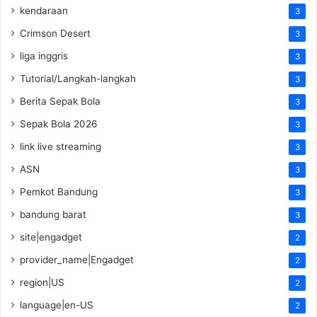
kendaraan
3
Crimson Desert
3
liga inggris
3
Tutorial/Langkah-langkah
3
Berita Sepak Bola
3
Sepak Bola 2026
3
link live streaming
3
ASN
3
Pemkot Bandung
3
bandung barat
3
site|engadget
2
provider_name|Engadget
2
region|US
2
language|en-US
2