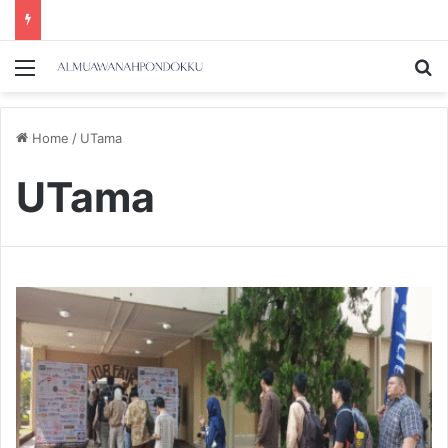
Menu
Se
Home
/
UTama
UTama