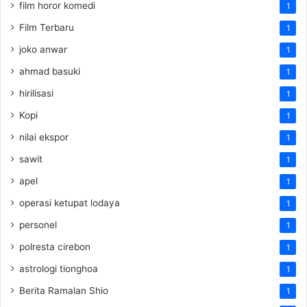
film horor komedi
1
Film Terbaru
1
joko anwar
1
ahmad basuki
1
hirilisasi
1
Kopi
1
nilai ekspor
1
sawit
1
apel
1
operasi ketupat lodaya
1
personel
1
polresta cirebon
1
astrologi tionghoa
1
Berita Ramalan Shio
1