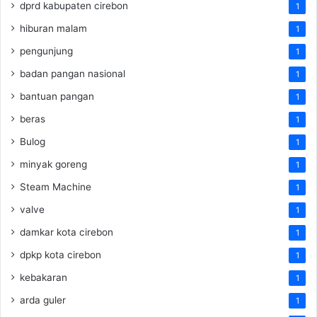
dprd kabupaten cirebon
1
hiburan malam
1
pengunjung
1
badan pangan nasional
1
bantuan pangan
1
beras
1
Bulog
1
minyak goreng
1
Steam Machine
1
valve
1
damkar kota cirebon
1
dpkp kota cirebon
1
kebakaran
1
arda guler
1