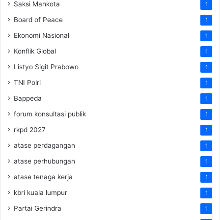
Saksi Mahkota
1
Board of Peace
1
Ekonomi Nasional
1
Konflik Global
1
Listyo Sigit Prabowo
1
TNI Polri
1
Bappeda
1
forum konsultasi publik
1
rkpd 2027
1
atase perdagangan
1
atase perhubungan
1
atase tenaga kerja
1
kbri kuala lumpur
1
Partai Gerindra
1