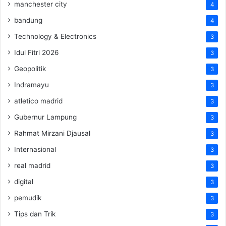
manchester city
4
bandung
4
Technology & Electronics
3
Idul Fitri 2026
3
Geopolitik
3
Indramayu
3
atletico madrid
3
Gubernur Lampung
3
Rahmat Mirzani Djausal
3
Internasional
3
real madrid
3
digital
3
pemudik
3
Tips dan Trik
3