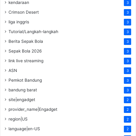
kendaraan
3
Crimson Desert
3
liga inggris
3
Tutorial/Langkah-langkah
3
Berita Sepak Bola
3
Sepak Bola 2026
3
link live streaming
3
ASN
3
Pemkot Bandung
3
bandung barat
3
site|engadget
2
provider_name|Engadget
2
region|US
2
language|en-US
2