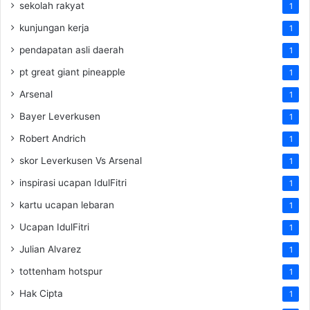
sekolah rakyat
1
kunjungan kerja
1
pendapatan asli daerah
1
pt great giant pineapple
1
Arsenal
1
Bayer Leverkusen
1
Robert Andrich
1
skor Leverkusen Vs Arsenal
1
inspirasi ucapan IdulFitri
1
kartu ucapan lebaran
1
Ucapan IdulFitri
1
Julian Alvarez
1
tottenham hotspur
1
Hak Cipta
1