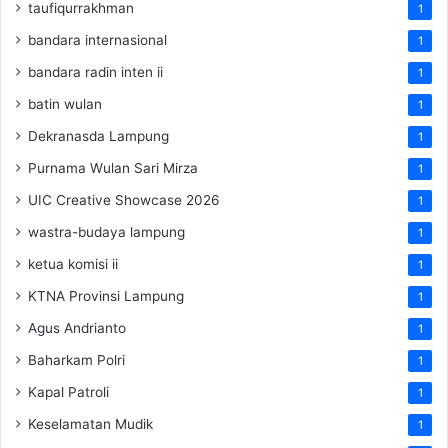
taufiqurrakhman
1
bandara internasional
1
bandara radin inten ii
1
batin wulan
1
Dekranasda Lampung
1
Purnama Wulan Sari Mirza
1
UIC Creative Showcase 2026
1
wastra-budaya lampung
1
ketua komisi ii
1
KTNA Provinsi Lampung
1
Agus Andrianto
1
Baharkam Polri
1
Kapal Patroli
1
Keselamatan Mudik
1