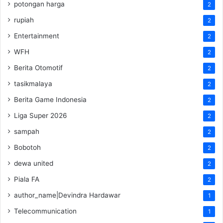
potongan harga
2
rupiah
2
Entertainment
2
WFH
2
Berita Otomotif
2
tasikmalaya
2
Berita Game Indonesia
2
Liga Super 2026
2
sampah
2
Bobotoh
2
dewa united
2
Piala FA
2
author_name|Devindra Hardawar
1
Telecommunication
1