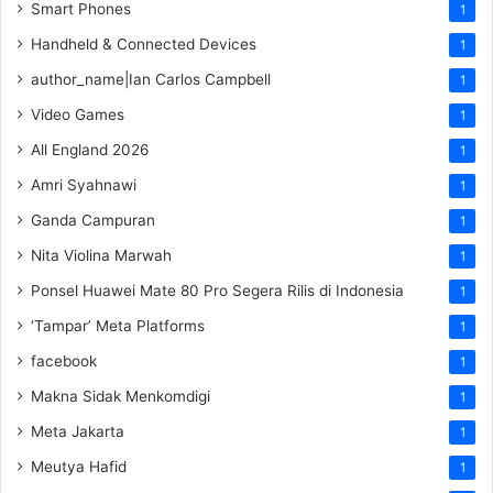
Smart Phones
1
Handheld & Connected Devices
1
author_name|Ian Carlos Campbell
1
Video Games
1
All England 2026
1
Amri Syahnawi
1
Ganda Campuran
1
Nita Violina Marwah
1
Ponsel Huawei Mate 80 Pro Segera Rilis di Indonesia
1
‘Tampar’ Meta Platforms
1
facebook
1
Makna Sidak Menkomdigi
1
Meta Jakarta
1
Meutya Hafid
1