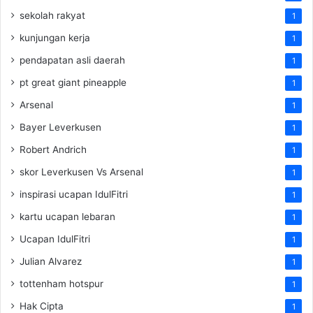
sekolah rakyat
1
kunjungan kerja
1
pendapatan asli daerah
1
pt great giant pineapple
1
Arsenal
1
Bayer Leverkusen
1
Robert Andrich
1
skor Leverkusen Vs Arsenal
1
inspirasi ucapan IdulFitri
1
kartu ucapan lebaran
1
Ucapan IdulFitri
1
Julian Alvarez
1
tottenham hotspur
1
Hak Cipta
1