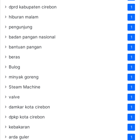
dprd kabupaten cirebon
1
hiburan malam
1
pengunjung
1
badan pangan nasional
1
bantuan pangan
1
beras
1
Bulog
1
minyak goreng
1
Steam Machine
1
valve
1
damkar kota cirebon
1
dpkp kota cirebon
1
kebakaran
1
arda guler
1