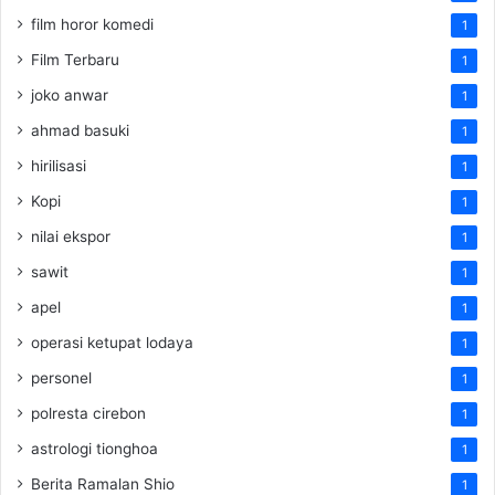
film horor komedi
1
Film Terbaru
1
joko anwar
1
ahmad basuki
1
hirilisasi
1
Kopi
1
nilai ekspor
1
sawit
1
apel
1
operasi ketupat lodaya
1
personel
1
polresta cirebon
1
astrologi tionghoa
1
Berita Ramalan Shio
1