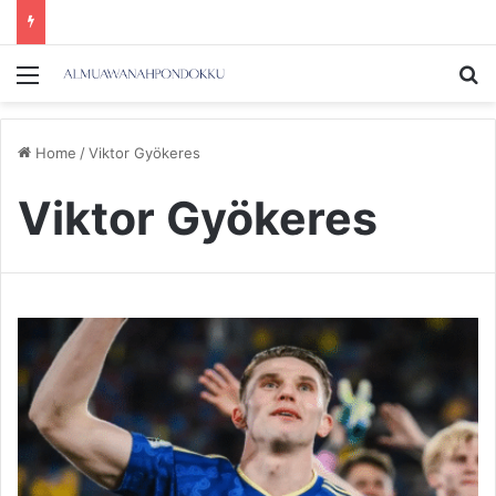
Menu
Se
Home
/
Viktor Gyökeres
Viktor Gyökeres