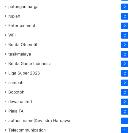
potongan harga
2
rupiah
2
Entertainment
2
WFH
2
Berita Otomotif
2
tasikmalaya
2
Berita Game Indonesia
2
Liga Super 2026
2
sampah
2
Bobotoh
2
dewa united
2
Piala FA
2
author_name|Devindra Hardawar
1
Telecommunication
1