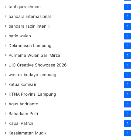
taufiqurrakhman
1
bandara internasional
1
bandara radin inten ii
1
batin wulan
1
Dekranasda Lampung
1
Purnama Wulan Sari Mirza
1
UIC Creative Showcase 2026
1
wastra-budaya lampung
1
ketua komisi ii
1
KTNA Provinsi Lampung
1
Agus Andrianto
1
Baharkam Polri
1
Kapal Patroli
1
Keselamatan Mudik
1