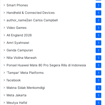
Smart Phones
1
Handheld & Connected Devices
1
author_name|Ian Carlos Campbell
1
Video Games
1
All England 2026
1
Amri Syahnawi
1
Ganda Campuran
1
Nita Violina Marwah
1
Ponsel Huawei Mate 80 Pro Segera Rilis di Indonesia
1
‘Tampar’ Meta Platforms
1
facebook
1
Makna Sidak Menkomdigi
1
Meta Jakarta
1
Meutya Hafid
1