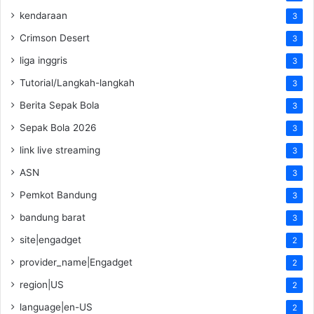
kendaraan
3
Crimson Desert
3
liga inggris
3
Tutorial/Langkah-langkah
3
Berita Sepak Bola
3
Sepak Bola 2026
3
link live streaming
3
ASN
3
Pemkot Bandung
3
bandung barat
3
site|engadget
2
provider_name|Engadget
2
region|US
2
language|en-US
2