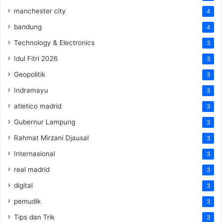
manchester city
4
bandung
4
Technology & Electronics
3
Idul Fitri 2026
3
Geopolitik
3
Indramayu
3
atletico madrid
3
Gubernur Lampung
3
Rahmat Mirzani Djausal
3
Internasional
3
real madrid
3
digital
3
pemudik
3
Tips dan Trik
3