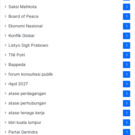
Saksi Mahkota
1
Board of Peace
1
Ekonomi Nasional
1
Konflik Global
1
Listyo Sigit Prabowo
1
TNI Polri
1
Bappeda
1
forum konsultasi publik
1
rkpd 2027
1
atase perdagangan
1
atase perhubungan
1
atase tenaga kerja
1
kbri kuala lumpur
1
Partai Gerindra
1