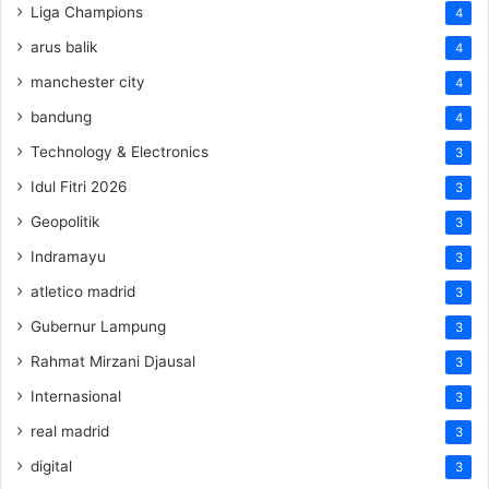
Liga Champions
4
arus balik
4
manchester city
4
bandung
4
Technology & Electronics
3
Idul Fitri 2026
3
Geopolitik
3
Indramayu
3
atletico madrid
3
Gubernur Lampung
3
Rahmat Mirzani Djausal
3
Internasional
3
real madrid
3
digital
3