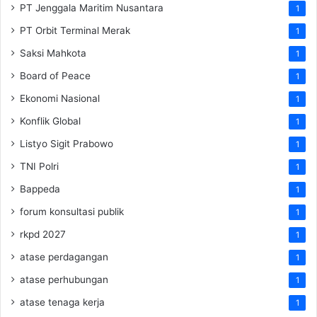
PT Jenggala Maritim Nusantara
1
PT Orbit Terminal Merak
1
Saksi Mahkota
1
Board of Peace
1
Ekonomi Nasional
1
Konflik Global
1
Listyo Sigit Prabowo
1
TNI Polri
1
Bappeda
1
forum konsultasi publik
1
rkpd 2027
1
atase perdagangan
1
atase perhubungan
1
atase tenaga kerja
1