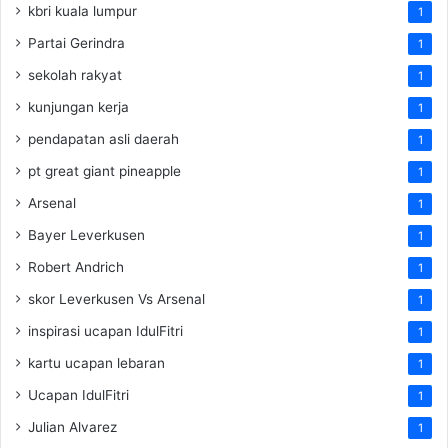
kbri kuala lumpur
1
Partai Gerindra
1
sekolah rakyat
1
kunjungan kerja
1
pendapatan asli daerah
1
pt great giant pineapple
1
Arsenal
1
Bayer Leverkusen
1
Robert Andrich
1
skor Leverkusen Vs Arsenal
1
inspirasi ucapan IdulFitri
1
kartu ucapan lebaran
1
Ucapan IdulFitri
1
Julian Alvarez
1