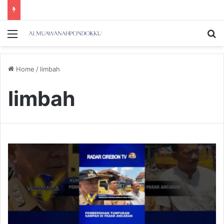
Menu
Se
Home
/
limbah
limbah