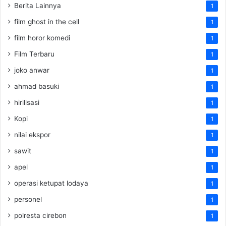
Berita Lainnya
1
film ghost in the cell
1
film horor komedi
1
Film Terbaru
1
joko anwar
1
ahmad basuki
1
hirilisasi
1
Kopi
1
nilai ekspor
1
sawit
1
apel
1
operasi ketupat lodaya
1
personel
1
polresta cirebon
1