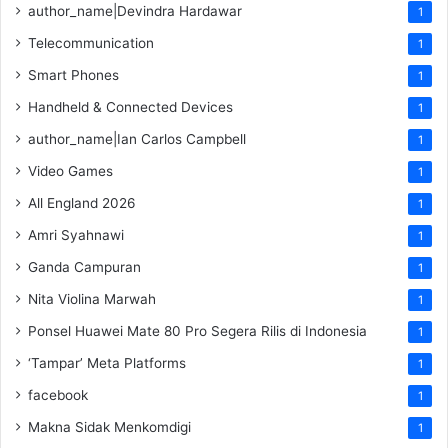
author_name|Devindra Hardawar
1
Telecommunication
1
Smart Phones
1
Handheld & Connected Devices
1
author_name|Ian Carlos Campbell
1
Video Games
1
All England 2026
1
Amri Syahnawi
1
Ganda Campuran
1
Nita Violina Marwah
1
Ponsel Huawei Mate 80 Pro Segera Rilis di Indonesia
1
‘Tampar’ Meta Platforms
1
facebook
1
Makna Sidak Menkomdigi
1