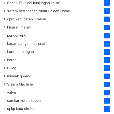
Sanae Takaichi kunjungan ke AS
1
sistem pertahanan rudal Golden Dome
1
dprd kabupaten cirebon
1
hiburan malam
1
pengunjung
1
badan pangan nasional
1
bantuan pangan
1
beras
1
Bulog
1
minyak goreng
1
Steam Machine
1
valve
1
damkar kota cirebon
1
dpkp kota cirebon
1