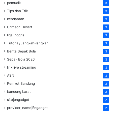
pemudik
3
Tips dan Trik
3
kendaraan
3
Crimson Desert
3
liga inggris
3
Tutorial/Langkah-langkah
3
Berita Sepak Bola
3
Sepak Bola 2026
3
link live streaming
3
ASN
3
Pemkot Bandung
3
bandung barat
3
site|engadget
2
provider_name|Engadget
2