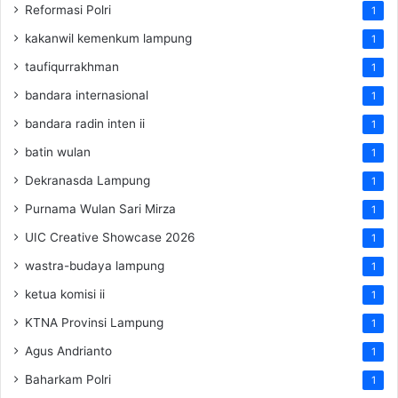
Reformasi Polri
1
kakanwil kemenkum lampung
1
taufiqurrakhman
1
bandara internasional
1
bandara radin inten ii
1
batin wulan
1
Dekranasda Lampung
1
Purnama Wulan Sari Mirza
1
UIC Creative Showcase 2026
1
wastra-budaya lampung
1
ketua komisi ii
1
KTNA Provinsi Lampung
1
Agus Andrianto
1
Baharkam Polri
1