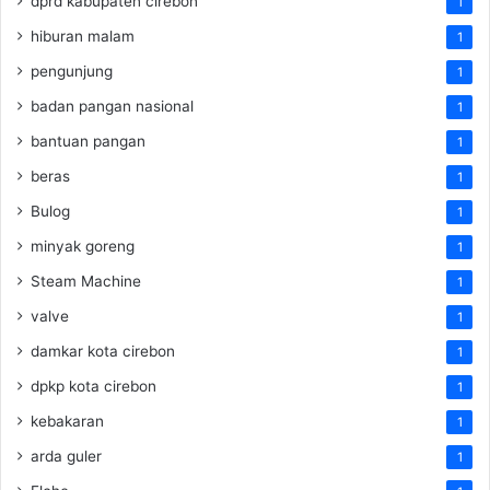
dprd kabupaten cirebon
1
hiburan malam
1
pengunjung
1
badan pangan nasional
1
bantuan pangan
1
beras
1
Bulog
1
minyak goreng
1
Steam Machine
1
valve
1
damkar kota cirebon
1
dpkp kota cirebon
1
kebakaran
1
arda guler
1