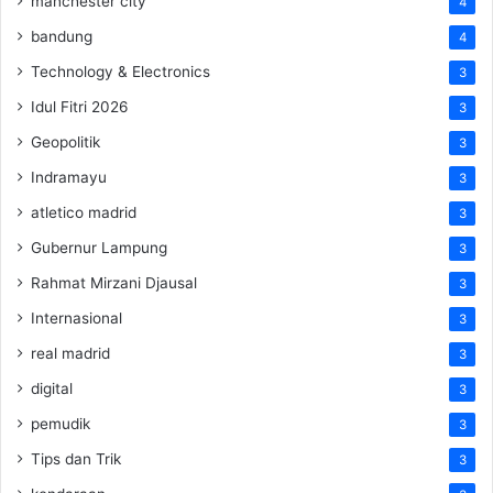
manchester city
4
bandung
4
Technology & Electronics
3
Idul Fitri 2026
3
Geopolitik
3
Indramayu
3
atletico madrid
3
Gubernur Lampung
3
Rahmat Mirzani Djausal
3
Internasional
3
real madrid
3
digital
3
pemudik
3
Tips dan Trik
3