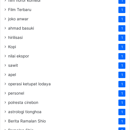
film horor komedi
1
Film Terbaru
1
joko anwar
1
ahmad basuki
1
hirilisasi
1
Kopi
1
nilai ekspor
1
sawit
1
apel
1
operasi ketupat lodaya
1
personel
1
polresta cirebon
1
astrologi tionghoa
1
Berita Ramalan Shio
1