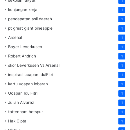
sekolah rakyat
1
kunjungan kerja
1
pendapatan asli daerah
1
pt great giant pineapple
1
Arsenal
1
Bayer Leverkusen
1
Robert Andrich
1
skor Leverkusen Vs Arsenal
1
inspirasi ucapan IdulFitri
1
kartu ucapan lebaran
1
Ucapan IdulFitri
1
Julian Alvarez
1
tottenham hotspur
1
Hak Cipta
1