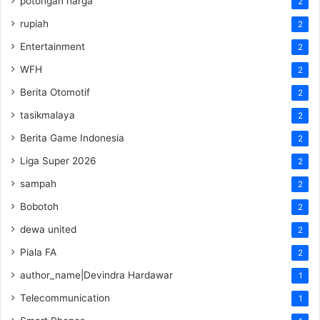
potongan harga
2
rupiah
2
Entertainment
2
WFH
2
Berita Otomotif
2
tasikmalaya
2
Berita Game Indonesia
2
Liga Super 2026
2
sampah
2
Bobotoh
2
dewa united
2
Piala FA
2
author_name|Devindra Hardawar
1
Telecommunication
1