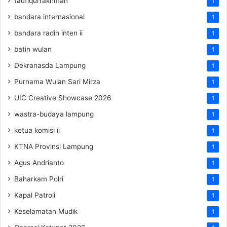
taufiqurrakhman
1
bandara internasional
1
bandara radin inten ii
1
batin wulan
1
Dekranasda Lampung
1
Purnama Wulan Sari Mirza
1
UIC Creative Showcase 2026
1
wastra-budaya lampung
1
ketua komisi ii
1
KTNA Provinsi Lampung
1
Agus Andrianto
1
Baharkam Polri
1
Kapal Patroli
1
Keselamatan Mudik
1