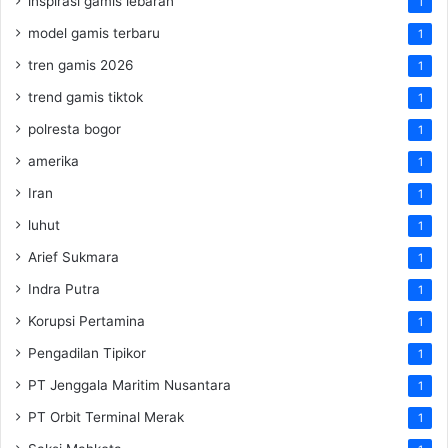
inspirasi gamis lebaran
1
model gamis terbaru
1
tren gamis 2026
1
trend gamis tiktok
1
polresta bogor
1
amerika
1
Iran
1
luhut
1
Arief Sukmara
1
Indra Putra
1
Korupsi Pertamina
1
Pengadilan Tipikor
1
PT Jenggala Maritim Nusantara
1
PT Orbit Terminal Merak
1