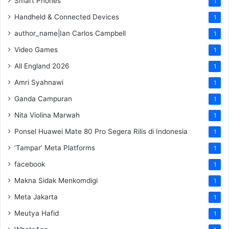
Smart Phones
1
Handheld & Connected Devices
1
author_name|Ian Carlos Campbell
1
Video Games
1
All England 2026
1
Amri Syahnawi
1
Ganda Campuran
1
Nita Violina Marwah
1
Ponsel Huawei Mate 80 Pro Segera Rilis di Indonesia
1
‘Tampar’ Meta Platforms
1
facebook
1
Makna Sidak Menkomdigi
1
Meta Jakarta
1
Meutya Hafid
1