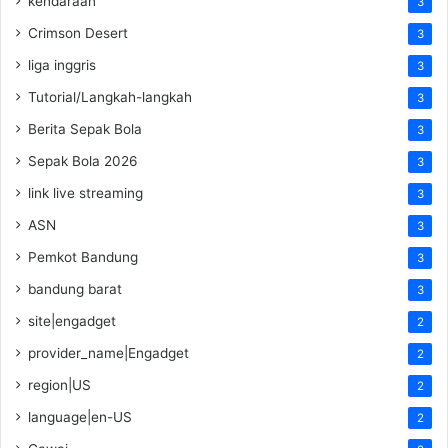
kendaraan
3
Crimson Desert
3
liga inggris
3
Tutorial/Langkah-langkah
3
Berita Sepak Bola
3
Sepak Bola 2026
3
link live streaming
3
ASN
3
Pemkot Bandung
3
bandung barat
3
site|engadget
2
provider_name|Engadget
2
region|US
2
language|en-US
2