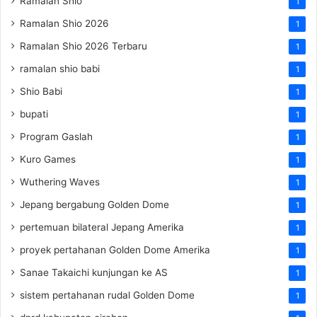
Ramalan Shio
1
Ramalan Shio 2026
1
Ramalan Shio 2026 Terbaru
1
ramalan shio babi
1
Shio Babi
1
bupati
1
Program Gaslah
1
Kuro Games
1
Wuthering Waves
1
Jepang bergabung Golden Dome
1
pertemuan bilateral Jepang Amerika
1
proyek pertahanan Golden Dome Amerika
1
Sanae Takaichi kunjungan ke AS
1
sistem pertahanan rudal Golden Dome
1