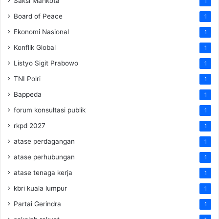
Saksi Mahkota
1
Board of Peace
1
Ekonomi Nasional
1
Konflik Global
1
Listyo Sigit Prabowo
1
TNI Polri
1
Bappeda
1
forum konsultasi publik
1
rkpd 2027
1
atase perdagangan
1
atase perhubungan
1
atase tenaga kerja
1
kbri kuala lumpur
1
Partai Gerindra
1