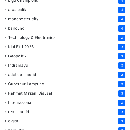
Liga Champions
4
arus balik
4
manchester city
4
bandung
4
Technology & Electronics
3
Idul Fitri 2026
3
Geopolitik
3
Indramayu
3
atletico madrid
3
Gubernur Lampung
3
Rahmat Mirzani Djausal
3
Internasional
3
real madrid
3
digital
3