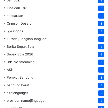
pemudik
3
Tips dan Trik
3
kendaraan
3
Crimson Desert
3
liga inggris
3
Tutorial/Langkah-langkah
3
Berita Sepak Bola
3
Sepak Bola 2026
3
link live streaming
3
ASN
3
Pemkot Bandung
3
bandung barat
3
site|engadget
2
provider_name|Engadget
2