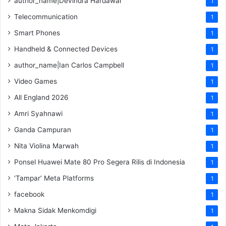
author_name|Devindra Hardawar
1
Telecommunication
1
Smart Phones
1
Handheld & Connected Devices
1
author_name|Ian Carlos Campbell
1
Video Games
1
All England 2026
1
Amri Syahnawi
1
Ganda Campuran
1
Nita Violina Marwah
1
Ponsel Huawei Mate 80 Pro Segera Rilis di Indonesia
1
‘Tampar’ Meta Platforms
1
facebook
1
Makna Sidak Menkomdigi
1