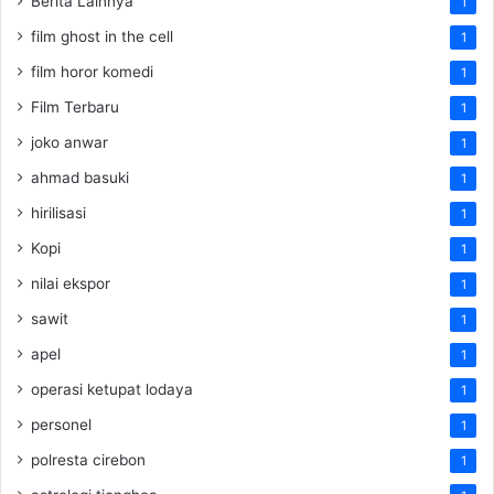
Berita Lainnya
1
film ghost in the cell
1
film horor komedi
1
Film Terbaru
1
joko anwar
1
ahmad basuki
1
hirilisasi
1
Kopi
1
nilai ekspor
1
sawit
1
apel
1
operasi ketupat lodaya
1
personel
1
polresta cirebon
1