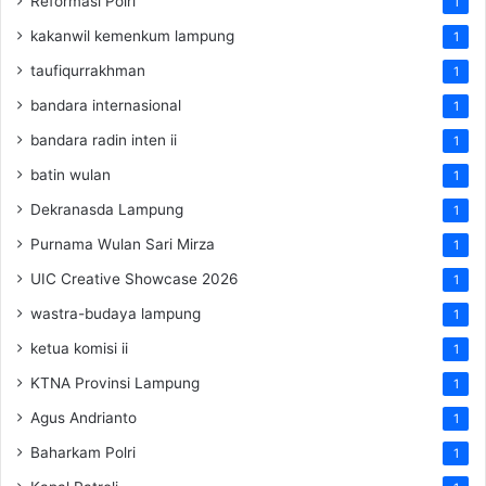
Reformasi Polri
1
kakanwil kemenkum lampung
1
taufiqurrakhman
1
bandara internasional
1
bandara radin inten ii
1
batin wulan
1
Dekranasda Lampung
1
Purnama Wulan Sari Mirza
1
UIC Creative Showcase 2026
1
wastra-budaya lampung
1
ketua komisi ii
1
KTNA Provinsi Lampung
1
Agus Andrianto
1
Baharkam Polri
1