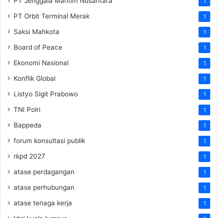
PT Jenggala Maritim Nusantara
1
PT Orbit Terminal Merak
1
Saksi Mahkota
1
Board of Peace
1
Ekonomi Nasional
1
Konflik Global
1
Listyo Sigit Prabowo
1
TNI Polri
1
Bappeda
1
forum konsultasi publik
1
rkpd 2027
1
atase perdagangan
1
atase perhubungan
1
atase tenaga kerja
1