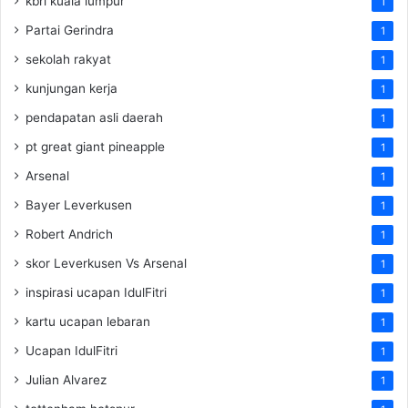
kbri kuala lumpur
1
Partai Gerindra
1
sekolah rakyat
1
kunjungan kerja
1
pendapatan asli daerah
1
pt great giant pineapple
1
Arsenal
1
Bayer Leverkusen
1
Robert Andrich
1
skor Leverkusen Vs Arsenal
1
inspirasi ucapan IdulFitri
1
kartu ucapan lebaran
1
Ucapan IdulFitri
1
Julian Alvarez
1