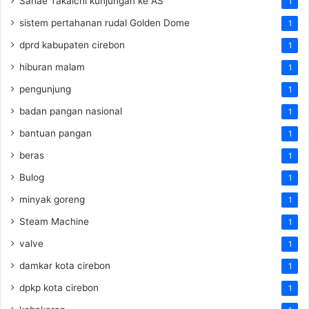
Sanae Takaichi kunjungan ke AS
1
sistem pertahanan rudal Golden Dome
1
dprd kabupaten cirebon
1
hiburan malam
1
pengunjung
1
badan pangan nasional
1
bantuan pangan
1
beras
1
Bulog
1
minyak goreng
1
Steam Machine
1
valve
1
damkar kota cirebon
1
dpkp kota cirebon
1