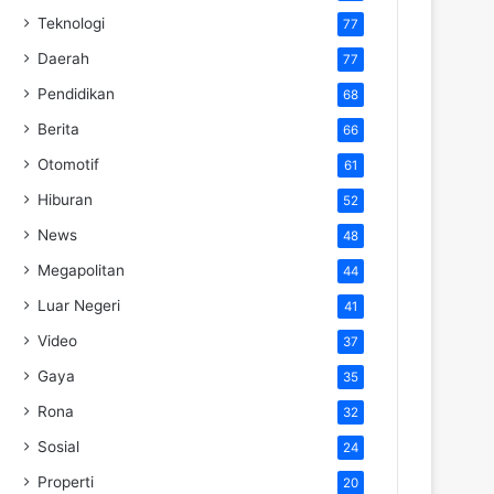
Teknologi
77
Daerah
77
Pendidikan
68
Berita
66
Otomotif
61
Hiburan
52
News
48
Megapolitan
44
Luar Negeri
41
Video
37
Gaya
35
Rona
32
Sosial
24
Properti
20