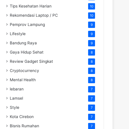
Tips Kesehatan Harian
10
Rekomendasi Laptop / PC
10
Pemprov Lampung
9
Lifestyle
9
Bandung Raya
9
Gaya Hidup Sehat
8
Review Gadget Singkat
8
Cryptocurrency
8
Mental Health
8
lebaran
7
Lamsel
7
Style
7
Kota Cirebon
7
Bisnis Rumahan
7