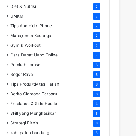
Diet & Nutrisi
7
UMKM
7
Tips Android / iPhone
7
Manajemen Keuangan
7
Gym & Workout
7
Cara Dapat Uang Online
7
Pemkab Lamsel
6
Bogor Raya
6
Tips Produktivitas Harian
6
Berita Olahraga Terbaru
6
Freelance & Side Hustle
6
Skill yang Menghasilkan
6
Strategi Bisnis
6
kabupaten bandung
5