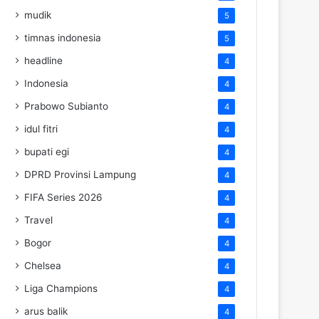
mudik
5
timnas indonesia
5
headline
4
Indonesia
4
Prabowo Subianto
4
idul fitri
4
bupati egi
4
DPRD Provinsi Lampung
4
FIFA Series 2026
4
Travel
4
Bogor
4
Chelsea
4
Liga Champions
4
arus balik
4