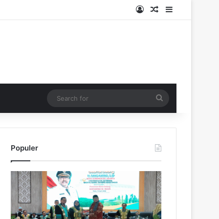
Log In
Random Article
Sidebar
Search
for
Populer