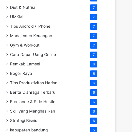
Diet & Nutrisi
7
UMKM
7
Tips Android / iPhone
7
Manajemen Keuangan
7
Gym & Workout
7
Cara Dapat Uang Online
7
Pemkab Lamsel
6
Bogor Raya
6
Tips Produktivitas Harian
6
Berita Olahraga Terbaru
6
Freelance & Side Hustle
6
Skill yang Menghasilkan
6
Strategi Bisnis
6
kabupaten bandung
5