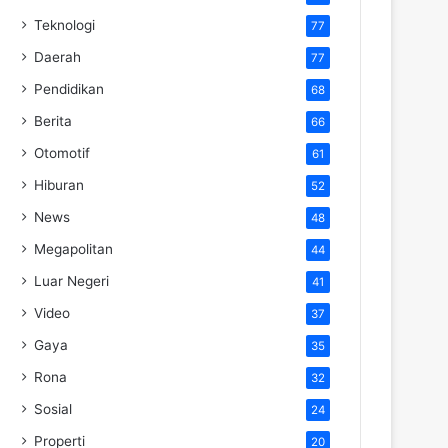
Teknologi
77
Daerah
77
Pendidikan
68
Berita
66
Otomotif
61
Hiburan
52
News
48
Megapolitan
44
Luar Negeri
41
Video
37
Gaya
35
Rona
32
Sosial
24
Properti
20