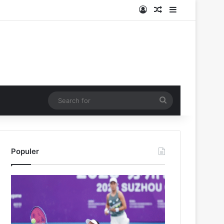
Log In
Random Article
Sidebar
Search
for
Populer