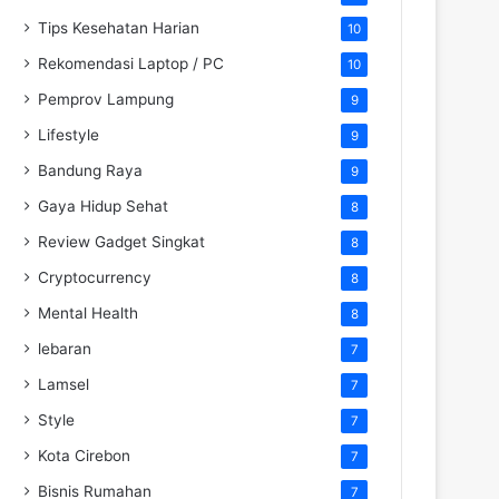
Tips Kesehatan Harian
10
Rekomendasi Laptop / PC
10
Pemprov Lampung
9
Lifestyle
9
Bandung Raya
9
Gaya Hidup Sehat
8
Review Gadget Singkat
8
Cryptocurrency
8
Mental Health
8
lebaran
7
Lamsel
7
Style
7
Kota Cirebon
7
Bisnis Rumahan
7