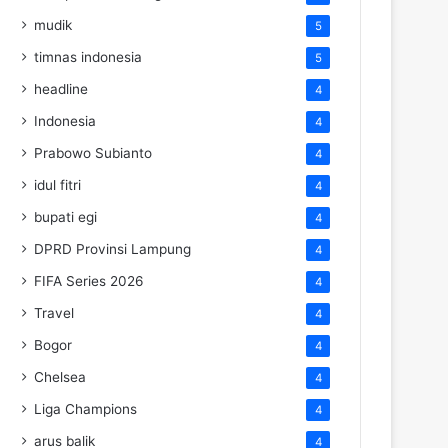
mudik
5
timnas indonesia
5
headline
4
Indonesia
4
Prabowo Subianto
4
idul fitri
4
bupati egi
4
DPRD Provinsi Lampung
4
FIFA Series 2026
4
Travel
4
Bogor
4
Chelsea
4
Liga Champions
4
arus balik
4