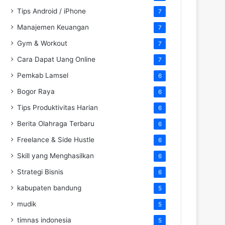
Tips Android / iPhone
7
Manajemen Keuangan
7
Gym & Workout
7
Cara Dapat Uang Online
7
Pemkab Lamsel
6
Bogor Raya
6
Tips Produktivitas Harian
6
Berita Olahraga Terbaru
6
Freelance & Side Hustle
6
Skill yang Menghasilkan
6
Strategi Bisnis
6
kabupaten bandung
5
mudik
5
timnas indonesia
5