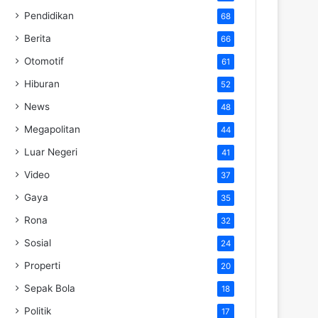
Pendidikan
68
Berita
66
Otomotif
61
Hiburan
52
News
48
Megapolitan
44
Luar Negeri
41
Video
37
Gaya
35
Rona
32
Sosial
24
Properti
20
Sepak Bola
18
Politik
17