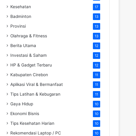
Kesehatan
17
Badminton
13
Provinsi
13
Olahraga & Fitness
13
Berita Utama
12
Investasi & Saham
12
HP & Gadget Terbaru
12
Kabupaten Cirebon
11
Aplikasi Viral & Bermanfaat
11
Tips Latihan & Kebugaran
11
Gaya Hidup
10
Ekonomi Bisnis
10
Tips Kesehatan Harian
10
Rekomendasi Laptop / PC
10