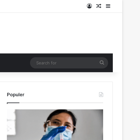
Log In
Random Article
Sidebar
Search
for
Populer