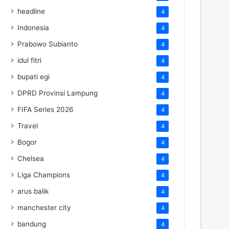
headline
4
Indonesia
4
Prabowo Subianto
4
idul fitri
4
bupati egi
4
DPRD Provinsi Lampung
4
FIFA Series 2026
4
Travel
4
Bogor
4
Chelsea
4
Liga Champions
4
arus balik
4
manchester city
4
bandung
4