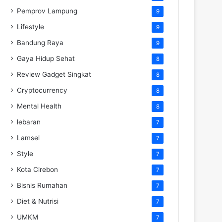
Pemprov Lampung
9
Lifestyle
9
Bandung Raya
9
Gaya Hidup Sehat
8
Review Gadget Singkat
8
Cryptocurrency
8
Mental Health
8
lebaran
7
Lamsel
7
Style
7
Kota Cirebon
7
Bisnis Rumahan
7
Diet & Nutrisi
7
UMKM
7