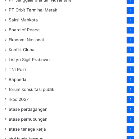
1
PT Orbit Terminal Merak
1
Saksi Mahkota
1
Board of Peace
1
Ekonomi Nasional
1
Konflik Global
1
Listyo Sigit Prabowo
1
TNI Polri
1
Bappeda
1
forum konsultasi publik
1
rkpd 2027
1
atase perdagangan
1
atase perhubungan
1
atase tenaga kerja
1
kbri kuala lumpur