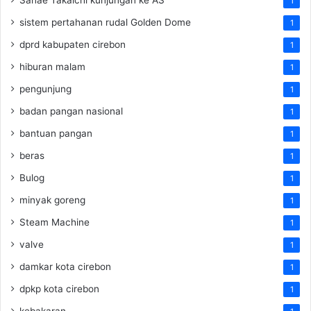
1
sistem pertahanan rudal Golden Dome
1
dprd kabupaten cirebon
1
hiburan malam
1
pengunjung
1
badan pangan nasional
1
bantuan pangan
1
beras
1
Bulog
1
minyak goreng
1
Steam Machine
1
valve
1
damkar kota cirebon
1
dpkp kota cirebon
1
kebakaran