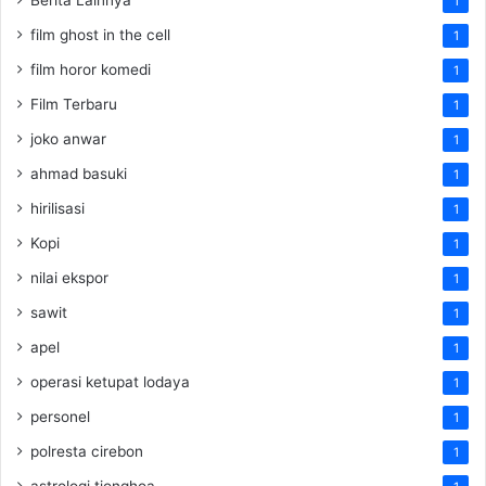
1
film ghost in the cell
1
film horor komedi
1
Film Terbaru
1
joko anwar
1
ahmad basuki
1
hirilisasi
1
Kopi
1
nilai ekspor
1
sawit
1
apel
1
operasi ketupat lodaya
1
personel
1
polresta cirebon
1
astrologi tionghoa