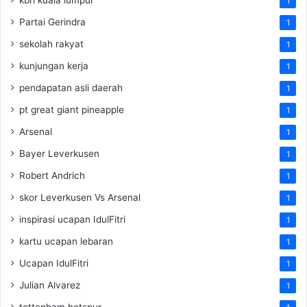
1
Partai Gerindra
1
sekolah rakyat
1
kunjungan kerja
1
pendapatan asli daerah
1
pt great giant pineapple
1
Arsenal
1
Bayer Leverkusen
1
Robert Andrich
1
skor Leverkusen Vs Arsenal
1
inspirasi ucapan IdulFitri
1
kartu ucapan lebaran
1
Ucapan IdulFitri
1
Julian Alvarez
1
tottenham hotspur