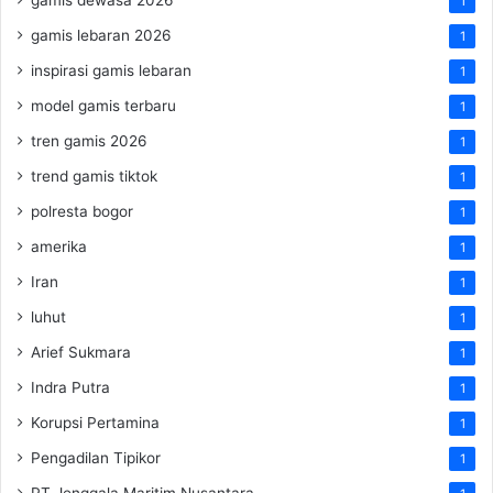
1
gamis lebaran 2026
1
inspirasi gamis lebaran
1
model gamis terbaru
1
tren gamis 2026
1
trend gamis tiktok
1
polresta bogor
1
amerika
1
Iran
1
luhut
1
Arief Sukmara
1
Indra Putra
1
Korupsi Pertamina
1
Pengadilan Tipikor
1
PT Jenggala Maritim Nusantara