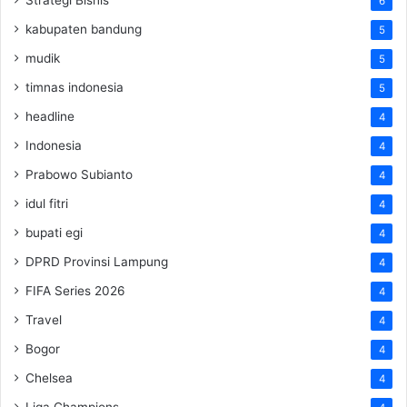
6
kabupaten bandung
5
mudik
5
timnas indonesia
5
headline
4
Indonesia
4
Prabowo Subianto
4
idul fitri
4
bupati egi
4
DPRD Provinsi Lampung
4
FIFA Series 2026
4
Travel
4
Bogor
4
Chelsea
4
Liga Champions