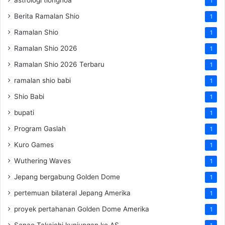
1
Berita Ramalan Shio
1
Ramalan Shio
1
Ramalan Shio 2026
1
Ramalan Shio 2026 Terbaru
1
ramalan shio babi
1
Shio Babi
1
bupati
1
Program Gaslah
1
Kuro Games
1
Wuthering Waves
1
Jepang bergabung Golden Dome
1
pertemuan bilateral Jepang Amerika
1
proyek pertahanan Golden Dome Amerika
1
Sanae Takaichi kunjungan ke AS