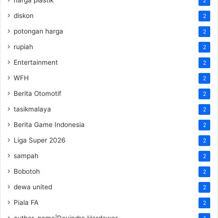
2
diskon
2
potongan harga
2
rupiah
2
Entertainment
2
WFH
2
Berita Otomotif
2
tasikmalaya
2
Berita Game Indonesia
2
Liga Super 2026
2
sampah
2
Bobotoh
2
dewa united
2
Piala FA
2
author_name|Devindra Hardawar