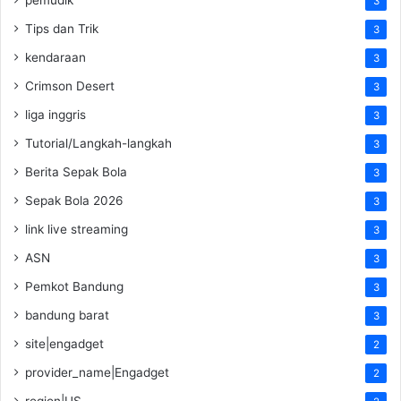
3
Tips dan Trik
3
kendaraan
3
Crimson Desert
3
liga inggris
3
Tutorial/Langkah-langkah
3
Berita Sepak Bola
3
Sepak Bola 2026
3
link live streaming
3
ASN
3
Pemkot Bandung
3
bandung barat
3
site|engadget
2
provider_name|Engadget
2
region|US