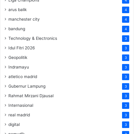
4
arus balik
4
manchester city
4
bandung
4
Technology & Electronics
3
Idul Fitri 2026
3
Geopolitik
3
Indramayu
3
atletico madrid
3
Gubernur Lampung
3
Rahmat Mirzani Djausal
3
Internasional
3
real madrid
3
digital
3
pemudik