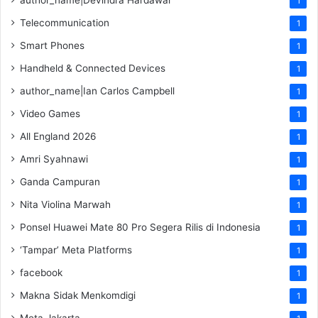
1
Telecommunication
1
Smart Phones
1
Handheld & Connected Devices
1
author_name|Ian Carlos Campbell
1
Video Games
1
All England 2026
1
Amri Syahnawi
1
Ganda Campuran
1
Nita Violina Marwah
1
Ponsel Huawei Mate 80 Pro Segera Rilis di Indonesia
1
‘Tampar’ Meta Platforms
1
facebook
1
Makna Sidak Menkomdigi
1
Meta Jakarta