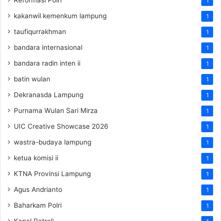
1
kakanwil kemenkum lampung
1
taufiqurrakhman
1
bandara internasional
1
bandara radin inten ii
1
batin wulan
1
Dekranasda Lampung
1
Purnama Wulan Sari Mirza
1
UIC Creative Showcase 2026
1
wastra-budaya lampung
1
ketua komisi ii
1
KTNA Provinsi Lampung
1
Agus Andrianto
1
Baharkam Polri
1
Kapal Patroli