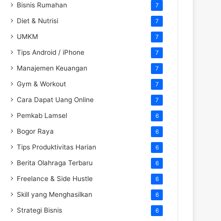
Bisnis Rumahan
7
Diet & Nutrisi
7
UMKM
7
Tips Android / iPhone
7
Manajemen Keuangan
7
Gym & Workout
7
Cara Dapat Uang Online
7
Pemkab Lamsel
6
Bogor Raya
6
Tips Produktivitas Harian
6
Berita Olahraga Terbaru
6
Freelance & Side Hustle
6
Skill yang Menghasilkan
6
Strategi Bisnis
6