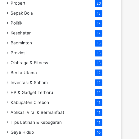
Properti
20
Sepak Bola
18
Politik
17
Kesehatan
17
Badminton
13
Provinsi
13
Olahraga & Fitness
13
Berita Utama
12
Investasi & Saham
12
HP & Gadget Terbaru
12
Kabupaten Cirebon
11
Aplikasi Viral & Bermanfaat
11
Tips Latihan & Kebugaran
11
Gaya Hidup
10