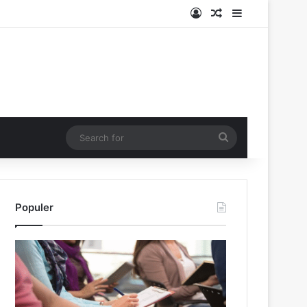
Log In
Random Article
Sidebar
Search
for
Populer