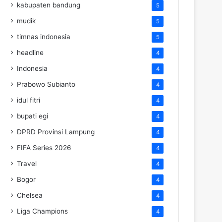
kabupaten bandung
5
mudik
5
timnas indonesia
5
headline
4
Indonesia
4
Prabowo Subianto
4
idul fitri
4
bupati egi
4
DPRD Provinsi Lampung
4
FIFA Series 2026
4
Travel
4
Bogor
4
Chelsea
4
Liga Champions
4