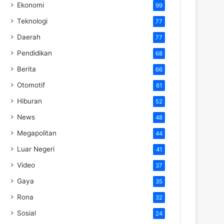
Ekonomi
99
Teknologi
77
Daerah
77
Pendidikan
68
Berita
66
Otomotif
61
Hiburan
52
News
48
Megapolitan
44
Luar Negeri
41
Video
37
Gaya
35
Rona
32
Sosial
24