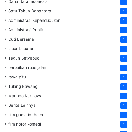
Danantara Indonesia
1
Satu Tahun Danantara
1
Administrasi Kependudukan
1
Administrasi Publik
1
Cuti Bersama
1
Libur Lebaran
1
Teguh Setyabudi
1
perbaikan ruas jalan
1
rawa pitu
1
Tulang Bawang
1
Marindo Kurniawan
1
Berita Lainnya
1
film ghost in the cell
1
film horor komedi
1