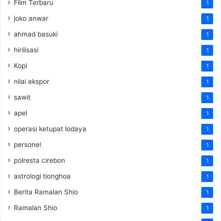
Film Terbaru
1
joko anwar
1
ahmad basuki
1
hirilisasi
1
Kopi
1
nilai ekspor
1
sawit
1
apel
1
operasi ketupat lodaya
1
personel
1
polresta cirebon
1
astrologi tionghoa
1
Berita Ramalan Shio
1
Ramalan Shio
1