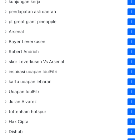
kunjungan kerja
1
pendapatan asli daerah
1
pt great giant pineapple
1
Arsenal
1
Bayer Leverkusen
1
Robert Andrich
1
skor Leverkusen Vs Arsenal
1
inspirasi ucapan IdulFitri
1
kartu ucapan lebaran
1
Ucapan IdulFitri
1
Julian Alvarez
1
tottenham hotspur
1
Hak Cipta
1
Dishub
1