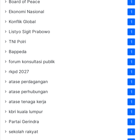
Board of Peace
1
Ekonomi Nasional
1
Konflik Global
1
Listyo Sigit Prabowo
1
TNI Polri
1
Bappeda
1
forum konsultasi publik
1
rkpd 2027
1
atase perdagangan
1
atase perhubungan
1
atase tenaga kerja
1
kbri kuala lumpur
1
Partai Gerindra
1
sekolah rakyat
1