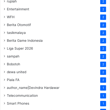
rupiah
2
Entertainment
2
WFH
2
Berita Otomotif
2
tasikmalaya
2
Berita Game Indonesia
2
Liga Super 2026
2
sampah
2
Bobotoh
2
dewa united
2
Piala FA
2
author_name|Devindra Hardawar
1
Telecommunication
1
Smart Phones
1