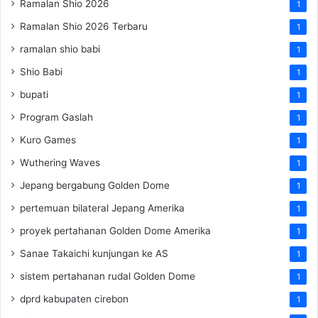
Ramalan Shio 2026
1
Ramalan Shio 2026 Terbaru
1
ramalan shio babi
1
Shio Babi
1
bupati
1
Program Gaslah
1
Kuro Games
1
Wuthering Waves
1
Jepang bergabung Golden Dome
1
pertemuan bilateral Jepang Amerika
1
proyek pertahanan Golden Dome Amerika
1
Sanae Takaichi kunjungan ke AS
1
sistem pertahanan rudal Golden Dome
1
dprd kabupaten cirebon
1