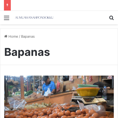
Menu
Se
Home
/
Bapanas
Bapanas