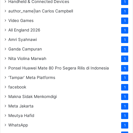
Handheld & Connected Devices
1
author_name|Ian Carlos Campbell
1
Video Games
1
All England 2026
1
Amri Syahnawi
1
Ganda Campuran
1
Nita Violina Marwah
1
Ponsel Huawei Mate 80 Pro Segera Rilis di Indonesia
1
‘Tampar’ Meta Platforms
1
facebook
1
Makna Sidak Menkomdigi
1
Meta Jakarta
1
Meutya Hafid
1
WhatsApp
1