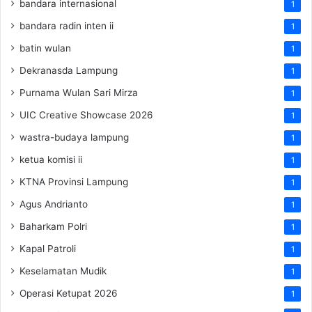
bandara internasional
1
bandara radin inten ii
1
batin wulan
1
Dekranasda Lampung
1
Purnama Wulan Sari Mirza
1
UIC Creative Showcase 2026
1
wastra-budaya lampung
1
ketua komisi ii
1
KTNA Provinsi Lampung
1
Agus Andrianto
1
Baharkam Polri
1
Kapal Patroli
1
Keselamatan Mudik
1
Operasi Ketupat 2026
1