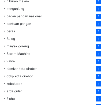
hiburan malam
1
pengunjung
1
badan pangan nasional
1
bantuan pangan
1
beras
1
Bulog
1
minyak goreng
1
Steam Machine
1
valve
1
damkar kota cirebon
1
dpkp kota cirebon
1
kebakaran
1
arda guler
1
Elche
1