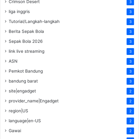
Crimson Desert
3
liga inggris
3
Tutorial/Langkah-langkah
3
Berita Sepak Bola
3
Sepak Bola 2026
3
link live streaming
3
ASN
3
Pemkot Bandung
3
bandung barat
3
site|engadget
2
provider_name|Engadget
2
region|US
2
language|en-US
2
Gawai
2