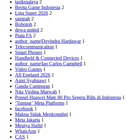
tasikmalaya
2
Berita Game Indonesia
2
Liga Super 2026
2
sampah
2
Bobotoh
2
dewa united
2
Piala FA
2
author_name|Devindra Hardawar
1
Telecommunication
1
Smart Phones
1
Handheld & Connected Devices
1
author_name|Ian Carlos Campbell
1
Video Games
1
All England 2026
1
Amri Syahnawi
1
Ganda Campuran
1
Nita Violina Marwah
1
Ponsel Huawei Mate 80 Pro Segera Rilis di Indonesia
1
‘Tampar’ Meta Platforms
1
facebook
1
Makna Sidak Menkomdigi
1
Meta Jakarta
1
Meutya Hafid
1
WhatsApp
1
CAS
1