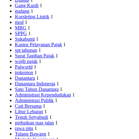
Gang Kurdi
1
gudang
1
Korsleting Listrik
1
mod
1
MBG
1
SPPG
1
Sukabumi
1
Kantor Pelayanan Pajak
1
spt tahunan
1
Surat Tagihan Pajak
1
wajib pajak
1
Palworld
1
pokemon
1
Danantara
1
Danantara Indonesia
1
Satu Tahun Danantara
1
Administrasi Kependudukan
1
Administrasi Publik
1
Cuti Bersama
1
Libur Lebaran
1
Teguh Setyabudi
1
perbaikan ruas jalan
1
rawa pitu
1
Tulang Bawang
1