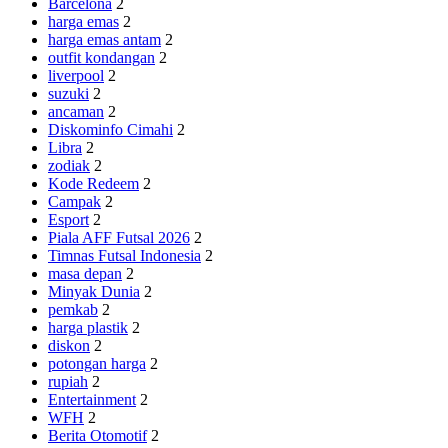
Barcelona
2
harga emas
2
harga emas antam
2
outfit kondangan
2
liverpool
2
suzuki
2
ancaman
2
Diskominfo Cimahi
2
Libra
2
zodiak
2
Kode Redeem
2
Campak
2
Esport
2
Piala AFF Futsal 2026
2
Timnas Futsal Indonesia
2
masa depan
2
Minyak Dunia
2
pemkab
2
harga plastik
2
diskon
2
potongan harga
2
rupiah
2
Entertainment
2
WFH
2
Berita Otomotif
2