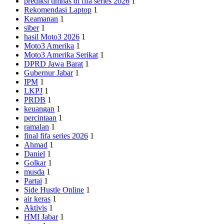
prediksi timnas di fifa series 2026
1
Rekomendasi Laptop
1
Keamanan
1
siber
1
hasil Moto3 2026
1
Moto3 Amerika
1
Moto3 Amerika Serikat
1
DPRD Jawa Barat
1
Gubernur Jabar
1
IPM
1
LKPJ
1
PRDB
1
keuangan
1
percintaan
1
ramalan
1
final fifa series 2026
1
Ahmad
1
Daniel
1
Golkar
1
musda
1
Partai
1
Side Hustle Online
1
air keras
1
Aktivis
1
HMI Jabar
1