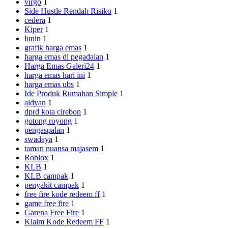
virgo
1
Side Hustle Rendah Risiko
1
cedera
1
Kiper
1
lunin
1
grafik harga emas
1
harga emas di pegadaian
1
Harga Emas Galeri24
1
harga emas hari ini
1
harga emas ubs
1
Ide Produk Rumahan Simple
1
aldyan
1
dprd kota cirebon
1
gotong royong
1
pengaspalan
1
swadaya
1
taman nuansa majasem
1
Roblox
1
KLB
1
KLB campak
1
penyakit campak
1
free fire kode redeem ff
1
game free fire
1
Garena Free Fire
1
Klaim Kode Redeem FF
1