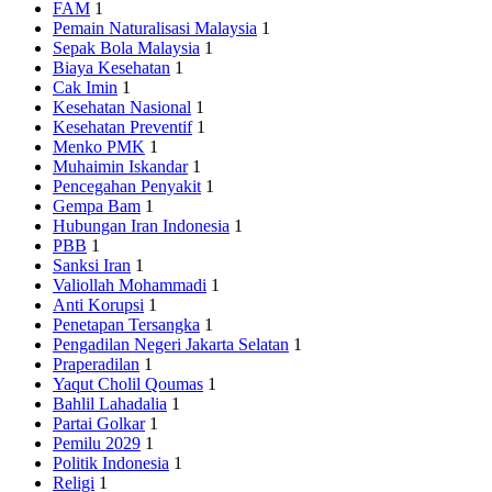
FAM
1
Pemain Naturalisasi Malaysia
1
Sepak Bola Malaysia
1
Biaya Kesehatan
1
Cak Imin
1
Kesehatan Nasional
1
Kesehatan Preventif
1
Menko PMK
1
Muhaimin Iskandar
1
Pencegahan Penyakit
1
Gempa Bam
1
Hubungan Iran Indonesia
1
PBB
1
Sanksi Iran
1
Valiollah Mohammadi
1
Anti Korupsi
1
Penetapan Tersangka
1
Pengadilan Negeri Jakarta Selatan
1
Praperadilan
1
Yaqut Cholil Qoumas
1
Bahlil Lahadalia
1
Partai Golkar
1
Pemilu 2029
1
Politik Indonesia
1
Religi
1