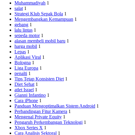
Muhammadiyah
1
salat
1
Strategi Klub Sepak Bola
1
Mengembangkan Kemampuan
1
gebang
1
lalu lintas
1
sepeda motor
1
alasan membeli mobil baru
1
harga mobil
1
Lepas
1
Aplikasi Viral
1
Bologna
1
Liga Europa
1
penalti
1
Tips Tetap Konsisten Diet
1
Diet Sehat
1
atlet Israel
1
Gianni Infantino
1
Cara iPhone
1
Panduan Mengoptimalkan Sistem Android
1
Perbandingan Fitur Kamera
1
Mengenal Private Equity
1
Pengaruh Perkembangan Teknologi
1
Xbox Series X
1
Cara Analisis Sektoral
1