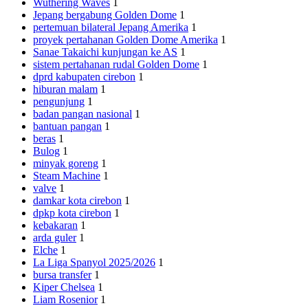
Wuthering Waves
1
Jepang bergabung Golden Dome
1
pertemuan bilateral Jepang Amerika
1
proyek pertahanan Golden Dome Amerika
1
Sanae Takaichi kunjungan ke AS
1
sistem pertahanan rudal Golden Dome
1
dprd kabupaten cirebon
1
hiburan malam
1
pengunjung
1
badan pangan nasional
1
bantuan pangan
1
beras
1
Bulog
1
minyak goreng
1
Steam Machine
1
valve
1
damkar kota cirebon
1
dpkp kota cirebon
1
kebakaran
1
arda guler
1
Elche
1
La Liga Spanyol 2025/2026
1
bursa transfer
1
Kiper Chelsea
1
Liam Rosenior
1