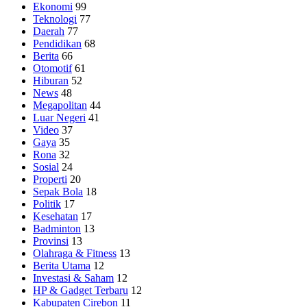
Ekonomi
99
Teknologi
77
Daerah
77
Pendidikan
68
Berita
66
Otomotif
61
Hiburan
52
News
48
Megapolitan
44
Luar Negeri
41
Video
37
Gaya
35
Rona
32
Sosial
24
Properti
20
Sepak Bola
18
Politik
17
Kesehatan
17
Badminton
13
Provinsi
13
Olahraga & Fitness
13
Berita Utama
12
Investasi & Saham
12
HP & Gadget Terbaru
12
Kabupaten Cirebon
11