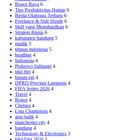
Bogor Raya
6
Tips Produktivitas Harian
6
Berita Olahraga Terbaru
6
Freelance & Side Hustle
6
Skill yang Menghasilkan
6
Strategi Bisnis
6
kabupaten bandung
5
mudik
5
timnas indonesia
5
headline
4
Indonesia
4
Prabowo Subianto
4
idul fitri
4
bupati egi
4
DPRD Provinsi Lampung
4
FIFA Series 2026
4
Travel
4
Bogor
4
Chelsea
4
Liga Champions
4
arus balik
4
manchester city
4
bandung
4
Technology & Electronics
3
Idul Fitri 2026
3