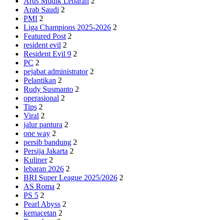
Arus Mudik Lebaran
2
Arab Saudi
2
PMI
2
Liga Champions 2025-2026
2
Featured Post
2
resident evil
2
Resident Evil 9
2
PC
2
pejabat administrator
2
Pelantikan
2
Rudy Susmanto
2
operasional
2
Tips
2
Viral
2
jalur pantura
2
one way
2
persib bandung
2
Persija Jakarta
2
Kuliner
2
lebaran 2026
2
BRI Super League 2025/2026
2
AS Roma
2
PS 5
2
Pearl Abyss
2
kemacetan
2