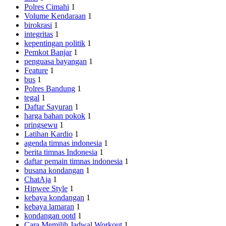
Polres Cimahi
1
Volume Kendaraan
1
birokrasi
1
integritas
1
kepentingan politik
1
Pemkot Banjar
1
penguasa bayangan
1
Feature
1
bus
1
Polres Bandung
1
tegal
1
Daftar Sayuran
1
harga bahan pokok
1
pringsewu
1
Latihan Kardio
1
agenda timnas indonesia
1
berita timnas Indonesia
1
daftar pemain timnas indonesia
1
busana kondangan
1
ChatAja
1
Hipwee Style
1
kebaya kondangan
1
kebaya lamaran
1
kondangan ootd
1
Cara Memilih Jadwal Workout
1