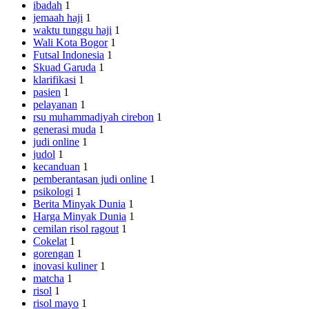
ibadah
1
jemaah haji
1
waktu tunggu haji
1
Wali Kota Bogor
1
Futsal Indonesia
1
Skuad Garuda
1
klarifikasi
1
pasien
1
pelayanan
1
rsu muhammadiyah cirebon
1
generasi muda
1
judi online
1
judol
1
kecanduan
1
pemberantasan judi online
1
psikologi
1
Berita Minyak Dunia
1
Harga Minyak Dunia
1
cemilan risol ragout
1
Cokelat
1
gorengan
1
inovasi kuliner
1
matcha
1
risol
1
risol mayo
1