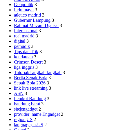
Geopolitik
3
Indramayu
3
atletico madrid
3
Gubernur Lampung
3
Rahmat Mirzani Djausal
3
Internasional
3
real madrid
3
digital
3
pemudik
3
Tips dan Trik
3
kendaraan
3
Crimson Desert
3
liga inggris
3
Tutorial/Langkah-langkah
3
Berita Sepak Bola
3
Sepak Bola 2026
3
link live streaming
3
ASN
3
Pemkot Bandung
3
bandung barat
3
site|engadget
2
provider_name|Engadget
2
region|US
2
language|en-US
2
Gawai
2