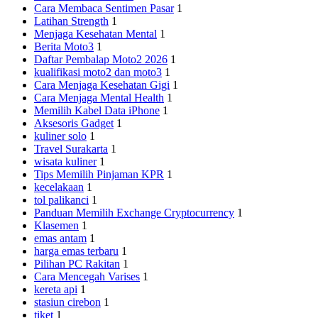
Cara Membaca Sentimen Pasar
1
Latihan Strength
1
Menjaga Kesehatan Mental
1
Berita Moto3
1
Daftar Pembalap Moto2 2026
1
kualifikasi moto2 dan moto3
1
Cara Menjaga Kesehatan Gigi
1
Cara Menjaga Mental Health
1
Memilih Kabel Data iPhone
1
Aksesoris Gadget
1
kuliner solo
1
Travel Surakarta
1
wisata kuliner
1
Tips Memilih Pinjaman KPR
1
kecelakaan
1
tol palikanci
1
Panduan Memilih Exchange Cryptocurrency
1
Klasemen
1
emas antam
1
harga emas terbaru
1
Pilihan PC Rakitan
1
Cara Mencegah Varises
1
kereta api
1
stasiun cirebon
1
tiket
1