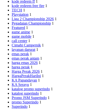
kode redeem ff
1
kode redeem free fire
1
TECH
1
Playstation
1
Liga 2 Championship 2026
1
Pegadaian Championship
1
Featured
1
game anime
1
game mobile
1
call center
1
Cimahi Campernik
1
layanan darurat
1
emas perak
1
emas perak antam
1
harga emas 2026
1
harga perak
1
Harga Perak 2026
1
HargaPerakHariIni
1
KA Papandayan
1
KA Serayu
1
katalog promo superindo
1
katalog superindo
1
Promo JSM Superindo
1
promo Superindo
1
Superindo
1