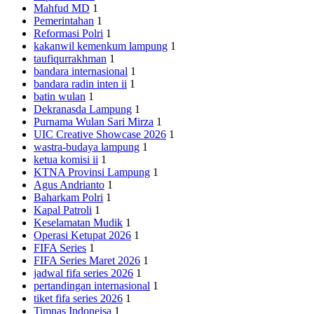
Mahfud MD
1
Pemerintahan
1
Reformasi Polri
1
kakanwil kemenkum lampung
1
taufiqurrakhman
1
bandara internasional
1
bandara radin inten ii
1
batin wulan
1
Dekranasda Lampung
1
Purnama Wulan Sari Mirza
1
UIC Creative Showcase 2026
1
wastra-budaya lampung
1
ketua komisi ii
1
KTNA Provinsi Lampung
1
Agus Andrianto
1
Baharkam Polri
1
Kapal Patroli
1
Keselamatan Mudik
1
Operasi Ketupat 2026
1
FIFA Series
1
FIFA Series Maret 2026
1
jadwal fifa series 2026
1
pertandingan internasional
1
tiket fifa series 2026
1
Timnas Indoneisa
1