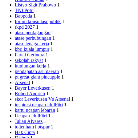
Listyo Sigit Prabowo
1
TNI Polri
1
Bappeda
1
forum konsultasi publik
1
rkpd 2027
1
atase perdagangan
1
atase perhubungan
1
atase tenaga kerja
1
kbri kuala lumpur
1
Partai Gerindra
1
sekolah rakyat
1
kunjungan kerja
1
pendapatan asli daerah
1
pt great giant pineapple
1
Arsenal
1
Bayer Leverkusen
1
Robert Andrich
1
skor Leverkusen Vs Arsenal
1
inspirasi ucapan IdulFitri
1
kartu ucapan lebaran
1
Ucapan IdulFitri
1
Julian Alvarez
1
tottenham hotspur
1
Hak Cipta
1
Dishub
1