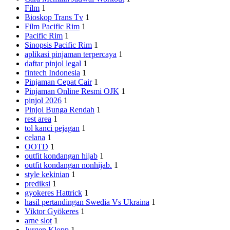
Film
1
Bioskop Trans Tv
1
Film Pacific Rim
1
Pacific Rim
1
Sinopsis Pacific Rim
1
aplikasi pinjaman terpercaya
1
daftar pinjol legal
1
fintech Indonesia
1
Pinjaman Cepat Cair
1
Pinjaman Online Resmi OJK
1
pinjol 2026
1
Pinjol Bunga Rendah
1
rest area
1
tol kanci pejagan
1
celana
1
OOTD
1
outfit kondangan hijab
1
outfit kondangan nonhijab.
1
style kekinian
1
prediksi
1
gyokeres Hattrick
1
hasil pertandingan Swedia Vs Ukraina
1
Viktor Gyökeres
1
arne slot
1
Jurgen Klopp
1