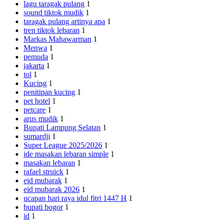
lagu taragak pulang
1
sound tiktok mudik
1
taragak pulang artinya apa
1
tren tiktok lebaran
1
Markas Mahawarman
1
Menwa
1
pemuda
1
jakarta
1
tol
1
Kucing
1
penitipan kucing
1
pet hotel
1
petcare
1
arus mudik
1
Bupati Lampung Selatan
1
sumardji
1
Super League 2025/2026
1
ide masakan lebaran simple
1
masakan lebaran
1
rafael struick
1
eid mubarak
1
eid mubarak 2026
1
ucapan hari raya idul fitri 1447 H
1
bupati bogor
1
id
1