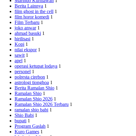
Marindo Kurniawan
1
Berita Lainnya
1
film ghost in the cell
1
film horor komedi
1
Film Terbaru
1
joko anwar
1
ahmad basuki
1
hirilisasi
1
Kopi
1
nilai ekspor
1
sawit
1
apel
1
operasi ketupat lodaya
1
personel
1
polresta cirebon
1
astrologi tionghoa
1
Berita Ramalan Shio
1
Ramalan Shio
1
Ramalan Shio 2026
1
Ramalan Shio 2026 Terbaru
1
ramalan shio babi
1
Shio Babi
1
bupati
1
Program Gaslah
1
Kuro Games
1