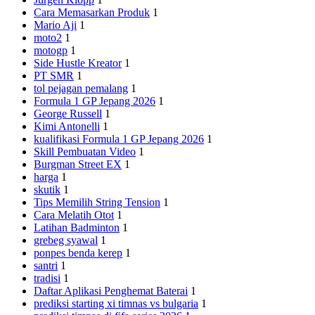
Cara Memasarkan Produk
1
Mario Aji
1
moto2
1
motogp
1
Side Hustle Kreator
1
PT SMR
1
tol pejagan pemalang
1
Formula 1 GP Jepang 2026
1
George Russell
1
Kimi Antonelli
1
kualifikasi Formula 1 GP Jepang 2026
1
Skill Pembuatan Video
1
Burgman Street EX
1
harga
1
skutik
1
Tips Memilih String Tension
1
Cara Melatih Otot
1
Latihan Badminton
1
grebeg syawal
1
ponpes benda kerep
1
santri
1
tradisi
1
Daftar Aplikasi Penghemat Baterai
1
prediksi starting xi timnas vs bulgaria
1