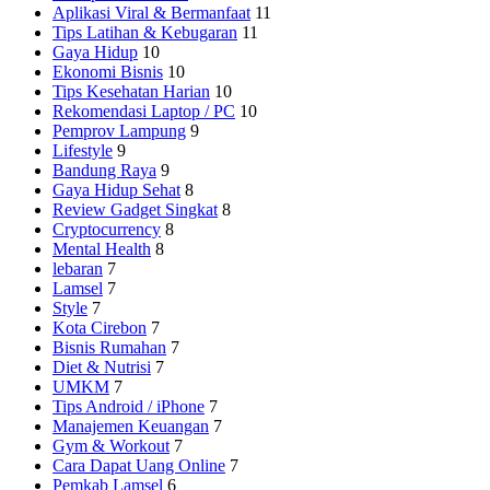
Aplikasi Viral & Bermanfaat
11
Tips Latihan & Kebugaran
11
Gaya Hidup
10
Ekonomi Bisnis
10
Tips Kesehatan Harian
10
Rekomendasi Laptop / PC
10
Pemprov Lampung
9
Lifestyle
9
Bandung Raya
9
Gaya Hidup Sehat
8
Review Gadget Singkat
8
Cryptocurrency
8
Mental Health
8
lebaran
7
Lamsel
7
Style
7
Kota Cirebon
7
Bisnis Rumahan
7
Diet & Nutrisi
7
UMKM
7
Tips Android / iPhone
7
Manajemen Keuangan
7
Gym & Workout
7
Cara Dapat Uang Online
7
Pemkab Lamsel
6