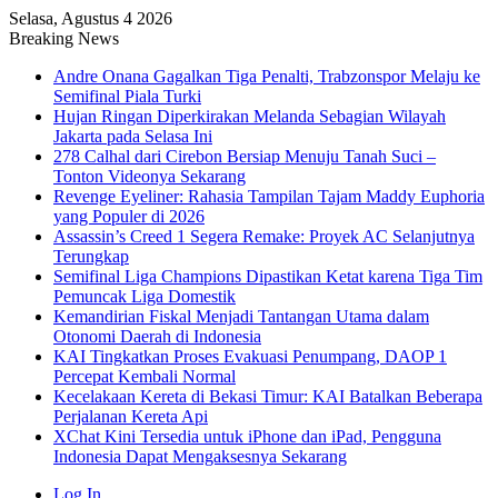
Selasa, Agustus 4 2026
Breaking News
Andre Onana Gagalkan Tiga Penalti, Trabzonspor Melaju ke
Semifinal Piala Turki
Hujan Ringan Diperkirakan Melanda Sebagian Wilayah
Jakarta pada Selasa Ini
278 Calhal dari Cirebon Bersiap Menuju Tanah Suci –
Tonton Videonya Sekarang
Revenge Eyeliner: Rahasia Tampilan Tajam Maddy Euphoria
yang Populer di 2026
Assassin’s Creed 1 Segera Remake: Proyek AC Selanjutnya
Terungkap
Semifinal Liga Champions Dipastikan Ketat karena Tiga Tim
Pemuncak Liga Domestik
Kemandirian Fiskal Menjadi Tantangan Utama dalam
Otonomi Daerah di Indonesia
KAI Tingkatkan Proses Evakuasi Penumpang, DAOP 1
Percepat Kembali Normal
Kecelakaan Kereta di Bekasi Timur: KAI Batalkan Beberapa
Perjalanan Kereta Api
XChat Kini Tersedia untuk iPhone dan iPad, Pengguna
Indonesia Dapat Mengaksesnya Sekarang
Log In