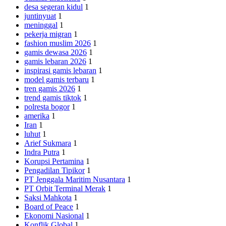
desa segeran kidul
1
juntinyuat
1
meninggal
1
pekerja migran
1
fashion muslim 2026
1
gamis dewasa 2026
1
gamis lebaran 2026
1
inspirasi gamis lebaran
1
model gamis terbaru
1
tren gamis 2026
1
trend gamis tiktok
1
polresta bogor
1
amerika
1
Iran
1
luhut
1
Arief Sukmara
1
Indra Putra
1
Korupsi Pertamina
1
Pengadilan Tipikor
1
PT Jenggala Maritim Nusantara
1
PT Orbit Terminal Merak
1
Saksi Mahkota
1
Board of Peace
1
Ekonomi Nasional
1
Konflik Global
1