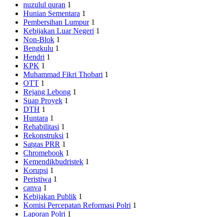
nuzulul quran
1
Hunian Sementara
1
Pembersihan Lumpur
1
Kebijakan Luar Negeri
1
Non-Blok
1
Bengkulu
1
Hendri
1
KPK
1
Muhammad Fikri Thobari
1
OTT
1
Rejang Lebong
1
Suap Proyek
1
DTH
1
Huntara
1
Rehabilitasi
1
Rekonstruksi
1
Satgas PRR
1
Chromebook
1
Kemendikbudristek
1
Korupsi
1
Peristiwa
1
canva
1
Kebijakan Publik
1
Komisi Percepatan Reformasi Polri
1
Laporan Polri
1