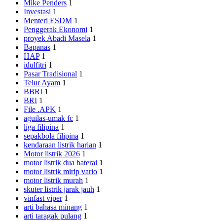
Mike Penders
1
Investasi
1
Menteri ESDM
1
Penggerak Ekonomi
1
proyek Abadi Masela
1
Bapanas
1
HAP
1
idulfitri
1
Pasar Tradisional
1
Telur Ayam
1
BBRI
1
BRI
1
File .APK
1
aguilas-umak fc
1
liga filipina
1
sepakbola filipina
1
kendaraan listrik harian
1
Motor listrik 2026
1
motor listrik dua baterai
1
motor listrik mirip vario
1
motor listrik murah
1
skuter listrik jarak jauh
1
vinfast viper
1
arti bahasa minang
1
arti taragak pulang
1