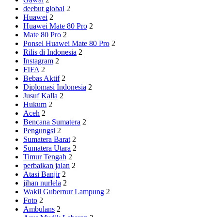
deebut global
2
Huawei
2
Huawei Mate 80 Pro
2
Mate 80 Pro
2
Ponsel Huawei Mate 80 Pro
2
Rilis di Indonesia
2
Instagram
2
FIFA
2
Bebas Aktif
2
Diplomasi Indonesia
2
Jusuf Kalla
2
Hukum
2
Aceh
2
Bencana Sumatera
2
Pengungsi
2
Sumatera Barat
2
Sumatera Utara
2
Timur Tengah
2
perbaikan jalan
2
Atasi Banjir
2
jihan nurlela
2
Wakil Gubernur Lampung
2
Foto
2
Ambulans
2