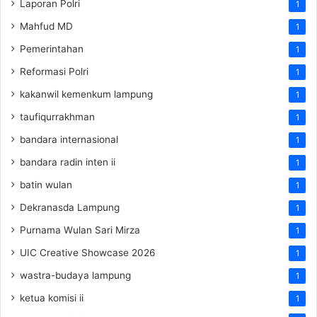
Laporan Polri
1
Mahfud MD
1
Pemerintahan
1
Reformasi Polri
1
kakanwil kemenkum lampung
1
taufiqurrakhman
1
bandara internasional
1
bandara radin inten ii
1
batin wulan
1
Dekranasda Lampung
1
Purnama Wulan Sari Mirza
1
UIC Creative Showcase 2026
1
wastra-budaya lampung
1
ketua komisi ii
1