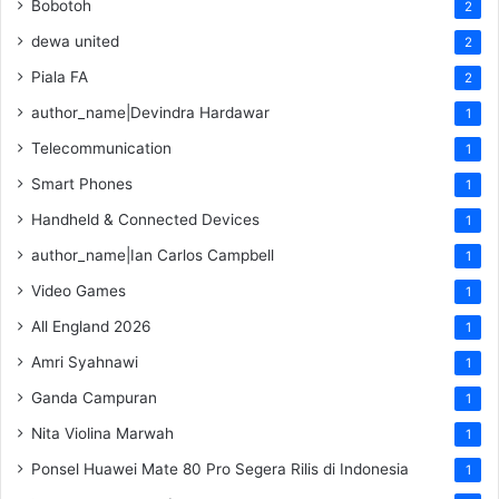
Bobotoh
2
dewa united
2
Piala FA
2
author_name|Devindra Hardawar
1
Telecommunication
1
Smart Phones
1
Handheld & Connected Devices
1
author_name|Ian Carlos Campbell
1
Video Games
1
All England 2026
1
Amri Syahnawi
1
Ganda Campuran
1
Nita Violina Marwah
1
Ponsel Huawei Mate 80 Pro Segera Rilis di Indonesia
1