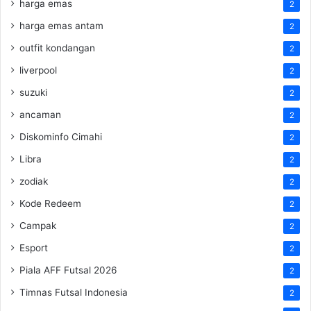
harga emas
2
harga emas antam
2
outfit kondangan
2
liverpool
2
suzuki
2
ancaman
2
Diskominfo Cimahi
2
Libra
2
zodiak
2
Kode Redeem
2
Campak
2
Esport
2
Piala AFF Futsal 2026
2
Timnas Futsal Indonesia
2