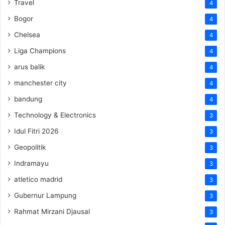
Travel
4
Bogor
4
Chelsea
4
Liga Champions
4
arus balik
4
manchester city
4
bandung
4
Technology & Electronics
3
Idul Fitri 2026
3
Geopolitik
3
Indramayu
3
atletico madrid
3
Gubernur Lampung
3
Rahmat Mirzani Djausal
3