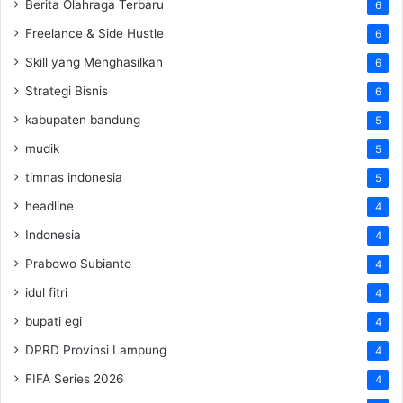
Berita Olahraga Terbaru
6
Freelance & Side Hustle
6
Skill yang Menghasilkan
6
Strategi Bisnis
6
kabupaten bandung
5
mudik
5
timnas indonesia
5
headline
4
Indonesia
4
Prabowo Subianto
4
idul fitri
4
bupati egi
4
DPRD Provinsi Lampung
4
FIFA Series 2026
4