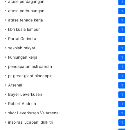
atase perdagangan
1
atase perhubungan
1
atase tenaga kerja
1
kbri kuala lumpur
1
Partai Gerindra
1
sekolah rakyat
1
kunjungan kerja
1
pendapatan asli daerah
1
pt great giant pineapple
1
Arsenal
1
Bayer Leverkusen
1
Robert Andrich
1
skor Leverkusen Vs Arsenal
1
inspirasi ucapan IdulFitri
1