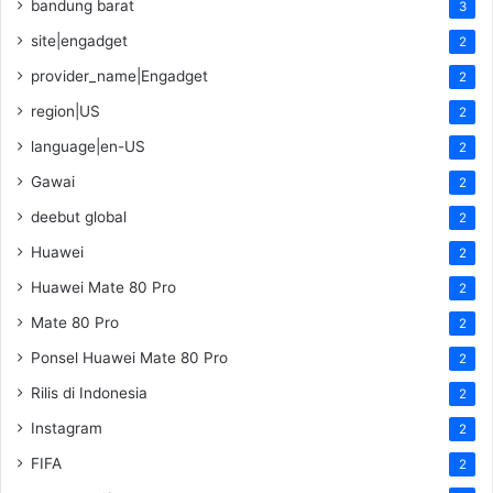
bandung barat
3
site|engadget
2
provider_name|Engadget
2
region|US
2
language|en-US
2
Gawai
2
deebut global
2
Huawei
2
Huawei Mate 80 Pro
2
Mate 80 Pro
2
Ponsel Huawei Mate 80 Pro
2
Rilis di Indonesia
2
Instagram
2
FIFA
2