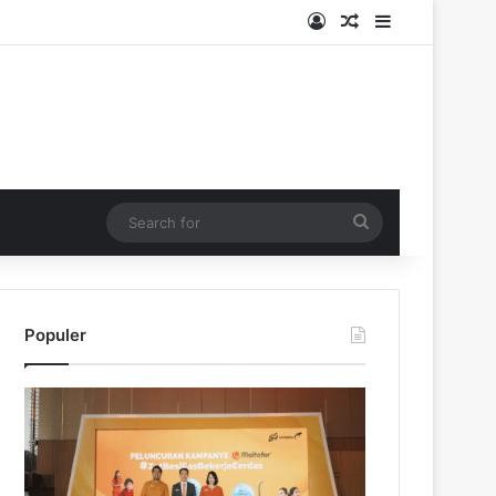
Log In
Random Article
Sidebar
Search
for
Populer