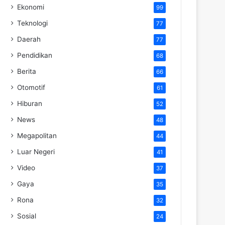
Ekonomi
99
Teknologi
77
Daerah
77
Pendidikan
68
Berita
66
Otomotif
61
Hiburan
52
News
48
Megapolitan
44
Luar Negeri
41
Video
37
Gaya
35
Rona
32
Sosial
24