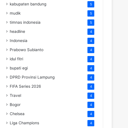
kabupaten bandung
5
mudik
5
timnas indonesia
5
headline
4
Indonesia
4
Prabowo Subianto
4
idul fitri
4
bupati egi
4
DPRD Provinsi Lampung
4
FIFA Series 2026
4
Travel
4
Bogor
4
Chelsea
4
Liga Champions
4