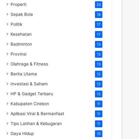
Properti
20
Sepak Bola
18
Politik
17
Kesehatan
17
Badminton
13
Provinsi
13
Olahraga & Fitness
13
Berita Utama
12
Investasi & Saham
12
HP & Gadget Terbaru
12
Kabupaten Cirebon
11
Aplikasi Viral & Bermanfaat
11
Tips Latihan & Kebugaran
11
Gaya Hidup
10