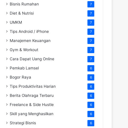
Bisnis Rumahan
7
Diet & Nutrisi
7
UMKM
7
Tips Android / iPhone
7
Manajemen Keuangan
7
Gym & Workout
7
Cara Dapat Uang Online
7
Pemkab Lamsel
6
Bogor Raya
6
Tips Produktivitas Harian
6
Berita Olahraga Terbaru
6
Freelance & Side Hustle
6
Skill yang Menghasilkan
6
Strategi Bisnis
6