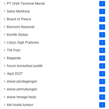
PT Orbit Terminal Merak
1
Saksi Mahkota
1
Board of Peace
1
Ekonomi Nasional
1
Konflik Global
1
Listyo Sigit Prabowo
1
TNI Polri
1
Bappeda
1
forum konsultasi publik
1
rkpd 2027
1
atase perdagangan
1
atase perhubungan
1
atase tenaga kerja
1
kbri kuala lumpur
1