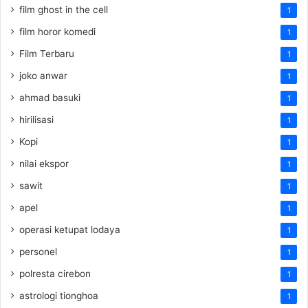
film ghost in the cell
1
film horor komedi
1
Film Terbaru
1
joko anwar
1
ahmad basuki
1
hirilisasi
1
Kopi
1
nilai ekspor
1
sawit
1
apel
1
operasi ketupat lodaya
1
personel
1
polresta cirebon
1
astrologi tionghoa
1