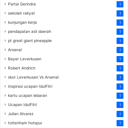
Partai Gerindra
1
sekolah rakyat
1
kunjungan kerja
1
pendapatan asli daerah
1
pt great giant pineapple
1
Arsenal
1
Bayer Leverkusen
1
Robert Andrich
1
skor Leverkusen Vs Arsenal
1
inspirasi ucapan IdulFitri
1
kartu ucapan lebaran
1
Ucapan IdulFitri
1
Julian Alvarez
1
tottenham hotspur
1