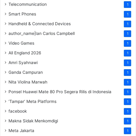
Telecommunication
1
Smart Phones
1
Handheld & Connected Devices
1
author_name|Ian Carlos Campbell
1
Video Games
1
All England 2026
1
Amri Syahnawi
1
Ganda Campuran
1
Nita Violina Marwah
1
Ponsel Huawei Mate 80 Pro Segera Rilis di Indonesia
1
‘Tampar’ Meta Platforms
1
facebook
1
Makna Sidak Menkomdigi
1
Meta Jakarta
1