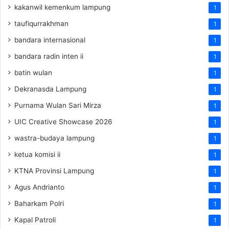
kakanwil kemenkum lampung
1
taufiqurrakhman
1
bandara internasional
1
bandara radin inten ii
1
batin wulan
1
Dekranasda Lampung
1
Purnama Wulan Sari Mirza
1
UIC Creative Showcase 2026
1
wastra-budaya lampung
1
ketua komisi ii
1
KTNA Provinsi Lampung
1
Agus Andrianto
1
Baharkam Polri
1
Kapal Patroli
1