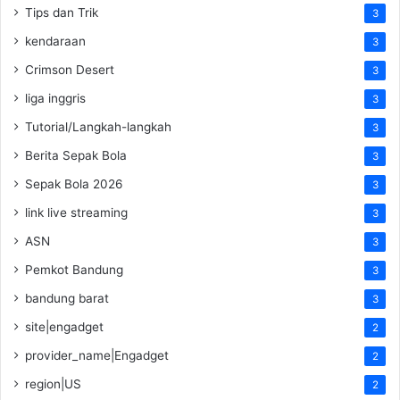
Tips dan Trik
3
kendaraan
3
Crimson Desert
3
liga inggris
3
Tutorial/Langkah-langkah
3
Berita Sepak Bola
3
Sepak Bola 2026
3
link live streaming
3
ASN
3
Pemkot Bandung
3
bandung barat
3
site|engadget
2
provider_name|Engadget
2
region|US
2