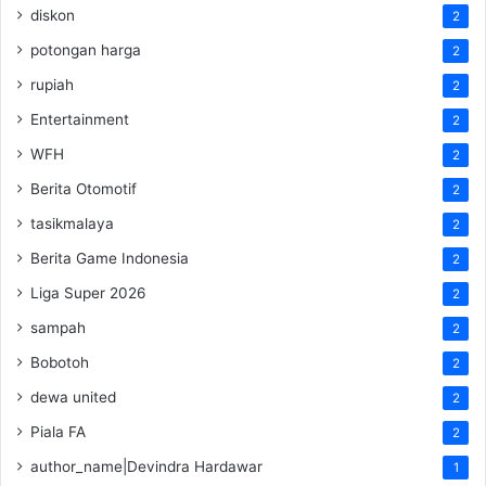
diskon
2
potongan harga
2
rupiah
2
Entertainment
2
WFH
2
Berita Otomotif
2
tasikmalaya
2
Berita Game Indonesia
2
Liga Super 2026
2
sampah
2
Bobotoh
2
dewa united
2
Piala FA
2
author_name|Devindra Hardawar
1