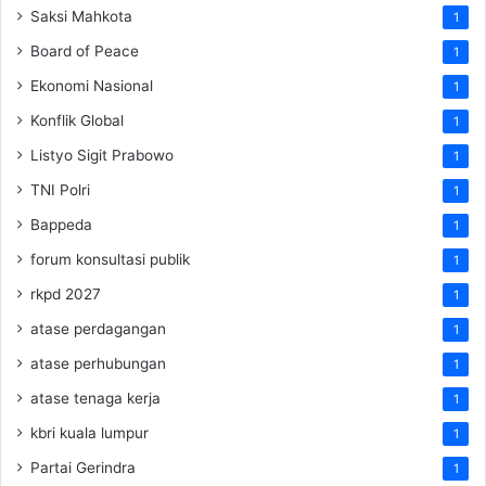
Saksi Mahkota
1
Board of Peace
1
Ekonomi Nasional
1
Konflik Global
1
Listyo Sigit Prabowo
1
TNI Polri
1
Bappeda
1
forum konsultasi publik
1
rkpd 2027
1
atase perdagangan
1
atase perhubungan
1
atase tenaga kerja
1
kbri kuala lumpur
1
Partai Gerindra
1