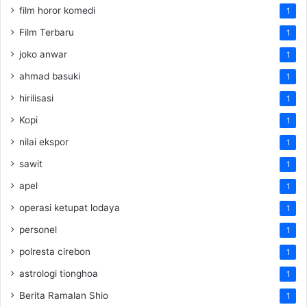
film horor komedi
1
Film Terbaru
1
joko anwar
1
ahmad basuki
1
hirilisasi
1
Kopi
1
nilai ekspor
1
sawit
1
apel
1
operasi ketupat lodaya
1
personel
1
polresta cirebon
1
astrologi tionghoa
1
Berita Ramalan Shio
1