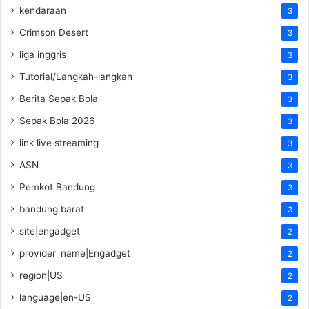
kendaraan
3
Crimson Desert
3
liga inggris
3
Tutorial/Langkah-langkah
3
Berita Sepak Bola
3
Sepak Bola 2026
3
link live streaming
3
ASN
3
Pemkot Bandung
3
bandung barat
3
site|engadget
2
provider_name|Engadget
2
region|US
2
language|en-US
2