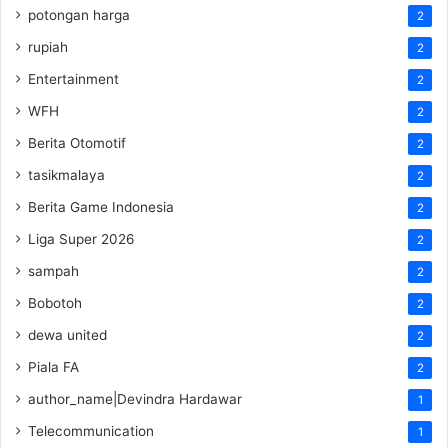
potongan harga
2
rupiah
2
Entertainment
2
WFH
2
Berita Otomotif
2
tasikmalaya
2
Berita Game Indonesia
2
Liga Super 2026
2
sampah
2
Bobotoh
2
dewa united
2
Piala FA
2
author_name|Devindra Hardawar
1
Telecommunication
1