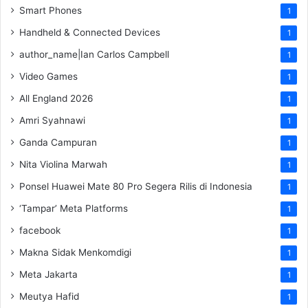
Smart Phones
1
Handheld & Connected Devices
1
author_name|Ian Carlos Campbell
1
Video Games
1
All England 2026
1
Amri Syahnawi
1
Ganda Campuran
1
Nita Violina Marwah
1
Ponsel Huawei Mate 80 Pro Segera Rilis di Indonesia
1
‘Tampar’ Meta Platforms
1
facebook
1
Makna Sidak Menkomdigi
1
Meta Jakarta
1
Meutya Hafid
1