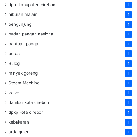
dprd kabupaten cirebon
1
hiburan malam
1
pengunjung
1
badan pangan nasional
1
bantuan pangan
1
beras
1
Bulog
1
minyak goreng
1
Steam Machine
1
valve
1
damkar kota cirebon
1
dpkp kota cirebon
1
kebakaran
1
arda guler
1