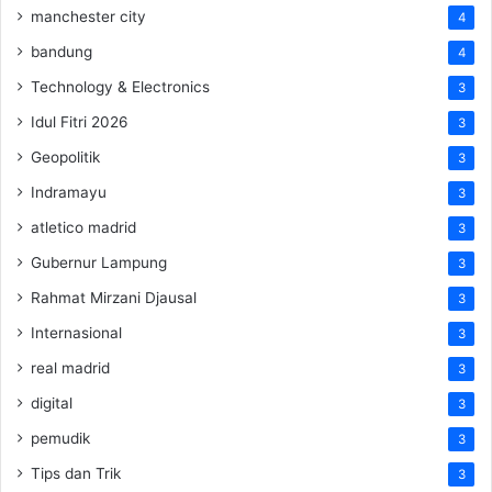
manchester city
4
bandung
4
Technology & Electronics
3
Idul Fitri 2026
3
Geopolitik
3
Indramayu
3
atletico madrid
3
Gubernur Lampung
3
Rahmat Mirzani Djausal
3
Internasional
3
real madrid
3
digital
3
pemudik
3
Tips dan Trik
3