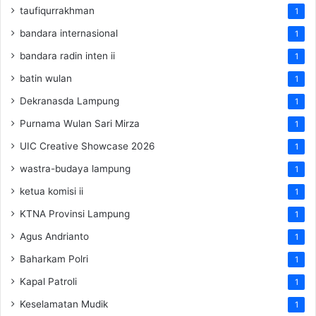
taufiqurrakhman
1
bandara internasional
1
bandara radin inten ii
1
batin wulan
1
Dekranasda Lampung
1
Purnama Wulan Sari Mirza
1
UIC Creative Showcase 2026
1
wastra-budaya lampung
1
ketua komisi ii
1
KTNA Provinsi Lampung
1
Agus Andrianto
1
Baharkam Polri
1
Kapal Patroli
1
Keselamatan Mudik
1