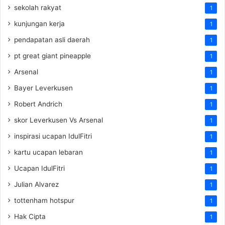
sekolah rakyat
1
kunjungan kerja
1
pendapatan asli daerah
1
pt great giant pineapple
1
Arsenal
1
Bayer Leverkusen
1
Robert Andrich
1
skor Leverkusen Vs Arsenal
1
inspirasi ucapan IdulFitri
1
kartu ucapan lebaran
1
Ucapan IdulFitri
1
Julian Alvarez
1
tottenham hotspur
1
Hak Cipta
1