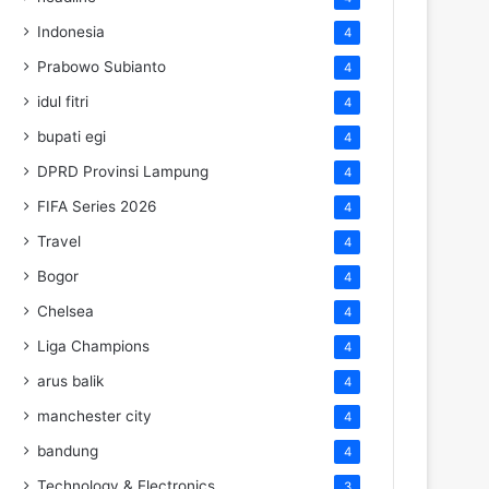
Indonesia
4
Prabowo Subianto
4
idul fitri
4
bupati egi
4
DPRD Provinsi Lampung
4
FIFA Series 2026
4
Travel
4
Bogor
4
Chelsea
4
Liga Champions
4
arus balik
4
manchester city
4
bandung
4
Technology & Electronics
3