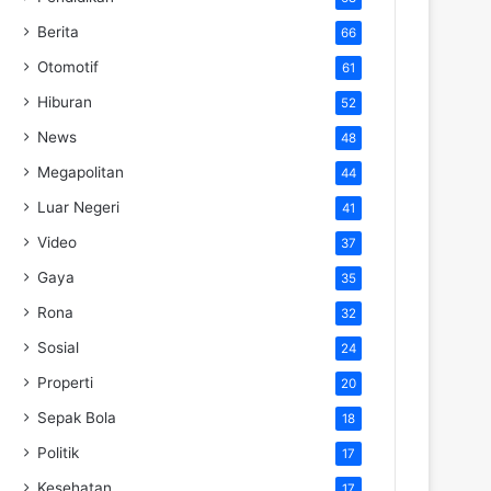
Berita
66
Otomotif
61
Hiburan
52
News
48
Megapolitan
44
Luar Negeri
41
Video
37
Gaya
35
Rona
32
Sosial
24
Properti
20
Sepak Bola
18
Politik
17
Kesehatan
17