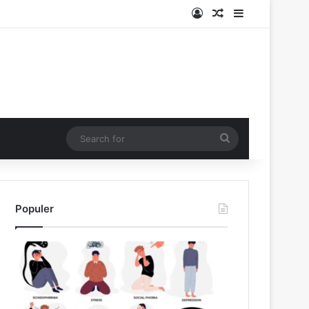
Log In
Random Article
Sidebar
Search
for
Populer