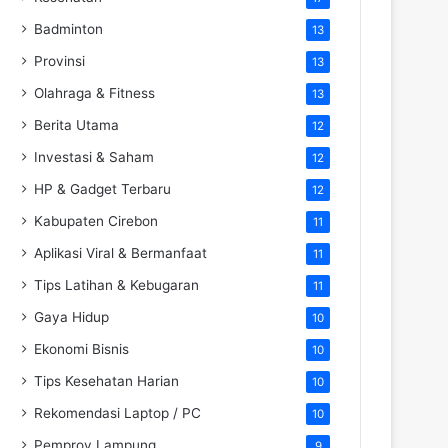
Badminton
13
Provinsi
13
Olahraga & Fitness
13
Berita Utama
12
Investasi & Saham
12
HP & Gadget Terbaru
12
Kabupaten Cirebon
11
Aplikasi Viral & Bermanfaat
11
Tips Latihan & Kebugaran
11
Gaya Hidup
10
Ekonomi Bisnis
10
Tips Kesehatan Harian
10
Rekomendasi Laptop / PC
10
Pemprov Lampung
9