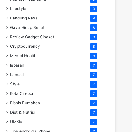
Lifestyle
9
Bandung Raya
9
Gaya Hidup Sehat
8
Review Gadget Singkat
8
Cryptocurrency
8
Mental Health
8
lebaran
7
Lamsel
7
Style
7
Kota Cirebon
7
Bisnis Rumahan
7
Diet & Nutrisi
7
UMKM
7
Tips Android / iPhone
7