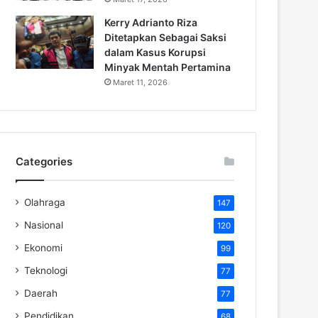
Kerry Adrianto Riza
Ditetapkan Sebagai Saksi
dalam Kasus Korupsi
Minyak Mentah Pertamina
Maret 11, 2026
Categories
Olahraga
147
Nasional
120
Ekonomi
99
Teknologi
77
Daerah
77
Pendidikan
68