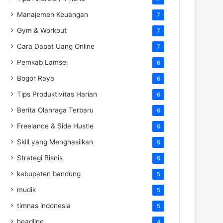
Manajemen Keuangan
7
Gym & Workout
7
Cara Dapat Uang Online
7
Pemkab Lamsel
6
Bogor Raya
6
Tips Produktivitas Harian
6
Berita Olahraga Terbaru
6
Freelance & Side Hustle
6
Skill yang Menghasilkan
6
Strategi Bisnis
6
kabupaten bandung
5
mudik
5
timnas indonesia
5
headline
4