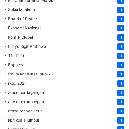
PT Orbit Terminal Merak
1
Saksi Mahkota
1
Board of Peace
1
Ekonomi Nasional
1
Konflik Global
1
Listyo Sigit Prabowo
1
TNI Polri
1
Bappeda
1
forum konsultasi publik
1
rkpd 2027
1
atase perdagangan
1
atase perhubungan
1
atase tenaga kerja
1
kbri kuala lumpur
1