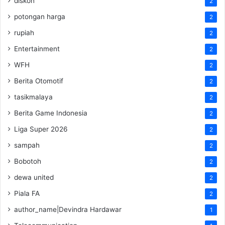
diskon
2
potongan harga
2
rupiah
2
Entertainment
2
WFH
2
Berita Otomotif
2
tasikmalaya
2
Berita Game Indonesia
2
Liga Super 2026
2
sampah
2
Bobotoh
2
dewa united
2
Piala FA
2
author_name|Devindra Hardawar
1