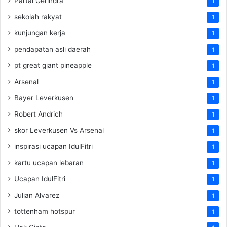
Partai Gerindra
1
sekolah rakyat
1
kunjungan kerja
1
pendapatan asli daerah
1
pt great giant pineapple
1
Arsenal
1
Bayer Leverkusen
1
Robert Andrich
1
skor Leverkusen Vs Arsenal
1
inspirasi ucapan IdulFitri
1
kartu ucapan lebaran
1
Ucapan IdulFitri
1
Julian Alvarez
1
tottenham hotspur
1