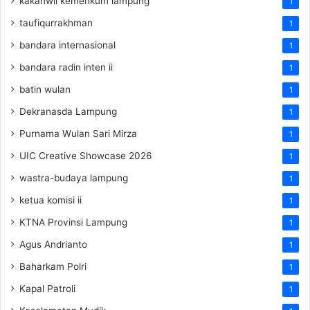
kakanwil kemenkum lampung
1
taufiqurrakhman
1
bandara internasional
1
bandara radin inten ii
1
batin wulan
1
Dekranasda Lampung
1
Purnama Wulan Sari Mirza
1
UIC Creative Showcase 2026
1
wastra-budaya lampung
1
ketua komisi ii
1
KTNA Provinsi Lampung
1
Agus Andrianto
1
Baharkam Polri
1
Kapal Patroli
1