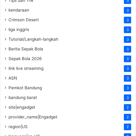
Tips dan Trik
3
kendaraan
3
Crimson Desert
3
liga inggris
3
Tutorial/Langkah-langkah
3
Berita Sepak Bola
3
Sepak Bola 2026
3
link live streaming
3
ASN
3
Pemkot Bandung
3
bandung barat
3
site|engadget
2
provider_name|Engadget
2
region|US
2