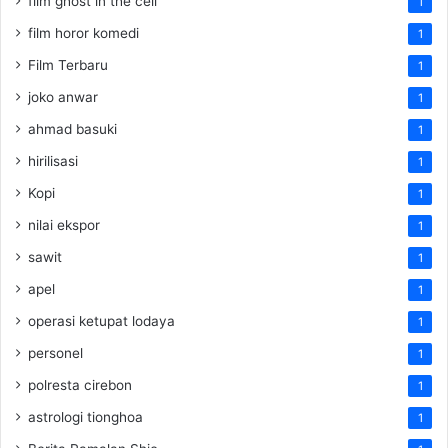
film ghost in the cell
1
film horor komedi
1
Film Terbaru
1
joko anwar
1
ahmad basuki
1
hirilisasi
1
Kopi
1
nilai ekspor
1
sawit
1
apel
1
operasi ketupat lodaya
1
personel
1
polresta cirebon
1
astrologi tionghoa
1