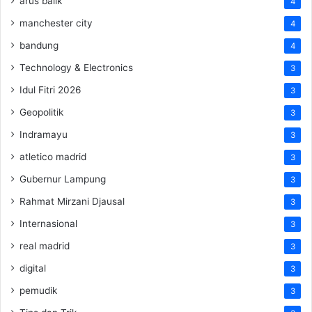
arus balik
4
manchester city
4
bandung
4
Technology & Electronics
3
Idul Fitri 2026
3
Geopolitik
3
Indramayu
3
atletico madrid
3
Gubernur Lampung
3
Rahmat Mirzani Djausal
3
Internasional
3
real madrid
3
digital
3
pemudik
3