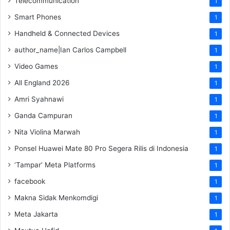
Telecommunication
1
Smart Phones
1
Handheld & Connected Devices
1
author_name|Ian Carlos Campbell
1
Video Games
1
All England 2026
1
Amri Syahnawi
1
Ganda Campuran
1
Nita Violina Marwah
1
Ponsel Huawei Mate 80 Pro Segera Rilis di Indonesia
1
‘Tampar’ Meta Platforms
1
facebook
1
Makna Sidak Menkomdigi
1
Meta Jakarta
1