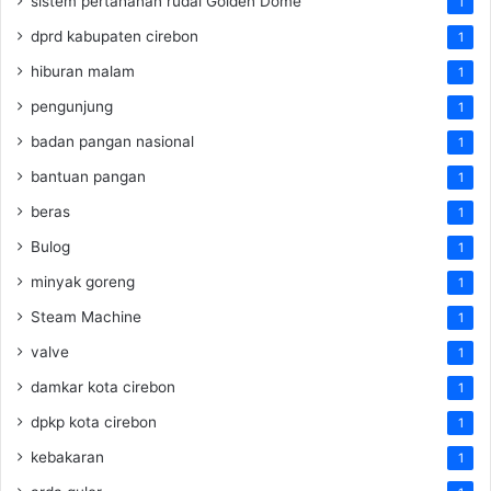
sistem pertahanan rudal Golden Dome
1
dprd kabupaten cirebon
1
hiburan malam
1
pengunjung
1
badan pangan nasional
1
bantuan pangan
1
beras
1
Bulog
1
minyak goreng
1
Steam Machine
1
valve
1
damkar kota cirebon
1
dpkp kota cirebon
1
kebakaran
1