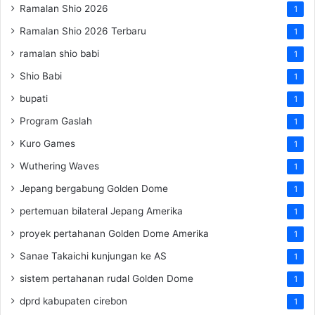
Ramalan Shio 2026
1
Ramalan Shio 2026 Terbaru
1
ramalan shio babi
1
Shio Babi
1
bupati
1
Program Gaslah
1
Kuro Games
1
Wuthering Waves
1
Jepang bergabung Golden Dome
1
pertemuan bilateral Jepang Amerika
1
proyek pertahanan Golden Dome Amerika
1
Sanae Takaichi kunjungan ke AS
1
sistem pertahanan rudal Golden Dome
1
dprd kabupaten cirebon
1