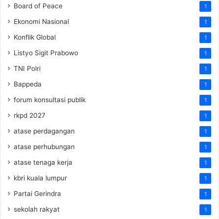
Board of Peace
1
Ekonomi Nasional
1
Konflik Global
1
Listyo Sigit Prabowo
1
TNI Polri
1
Bappeda
1
forum konsultasi publik
1
rkpd 2027
1
atase perdagangan
1
atase perhubungan
1
atase tenaga kerja
1
kbri kuala lumpur
1
Partai Gerindra
1
sekolah rakyat
1