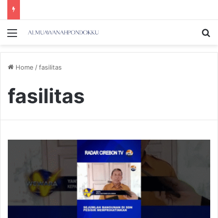
Menu
Se
Home
/
fasilitas
fasilitas