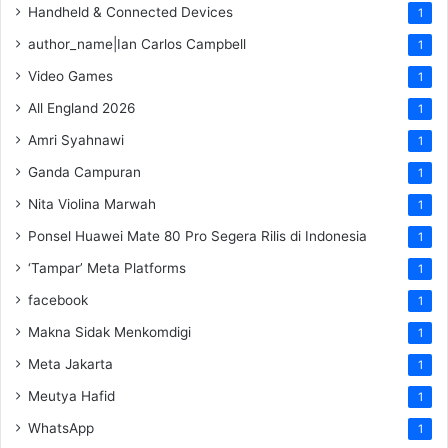
Handheld & Connected Devices
1
author_name|Ian Carlos Campbell
1
Video Games
1
All England 2026
1
Amri Syahnawi
1
Ganda Campuran
1
Nita Violina Marwah
1
Ponsel Huawei Mate 80 Pro Segera Rilis di Indonesia
1
‘Tampar’ Meta Platforms
1
facebook
1
Makna Sidak Menkomdigi
1
Meta Jakarta
1
Meutya Hafid
1
WhatsApp
1