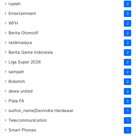
rupiah
2
Entertainment
2
WFH
2
Berita Otomotif
2
tasikmalaya
2
Berita Game Indonesia
2
Liga Super 2026
2
sampah
2
Bobotoh
2
dewa united
2
Piala FA
2
author_name|Devindra Hardawar
1
Telecommunication
1
Smart Phones
1