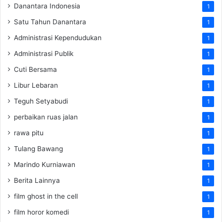
Danantara Indonesia
1
Satu Tahun Danantara
1
Administrasi Kependudukan
1
Administrasi Publik
1
Cuti Bersama
1
Libur Lebaran
1
Teguh Setyabudi
1
perbaikan ruas jalan
1
rawa pitu
1
Tulang Bawang
1
Marindo Kurniawan
1
Berita Lainnya
1
film ghost in the cell
1
film horor komedi
1