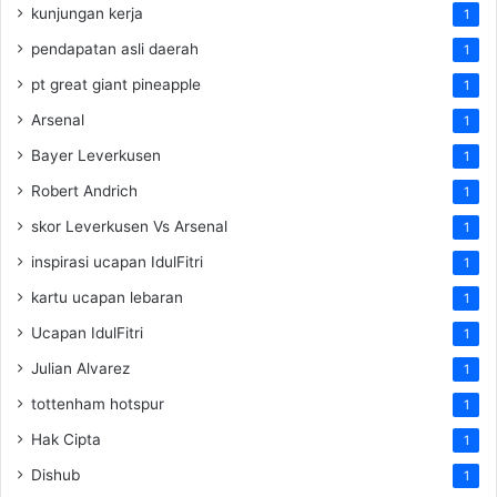
kunjungan kerja
1
pendapatan asli daerah
1
pt great giant pineapple
1
Arsenal
1
Bayer Leverkusen
1
Robert Andrich
1
skor Leverkusen Vs Arsenal
1
inspirasi ucapan IdulFitri
1
kartu ucapan lebaran
1
Ucapan IdulFitri
1
Julian Alvarez
1
tottenham hotspur
1
Hak Cipta
1
Dishub
1