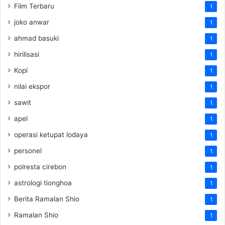
Film Terbaru
1
joko anwar
1
ahmad basuki
1
hirilisasi
1
Kopi
1
nilai ekspor
1
sawit
1
apel
1
operasi ketupat lodaya
1
personel
1
polresta cirebon
1
astrologi tionghoa
1
Berita Ramalan Shio
1
Ramalan Shio
1