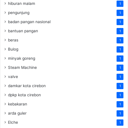
hiburan malam
1
pengunjung
1
badan pangan nasional
1
bantuan pangan
1
beras
1
Bulog
1
minyak goreng
1
Steam Machine
1
valve
1
damkar kota cirebon
1
dpkp kota cirebon
1
kebakaran
1
arda guler
1
Elche
1