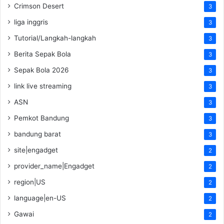
Crimson Desert
3
liga inggris
3
Tutorial/Langkah-langkah
3
Berita Sepak Bola
3
Sepak Bola 2026
3
link live streaming
3
ASN
3
Pemkot Bandung
3
bandung barat
3
site|engadget
2
provider_name|Engadget
2
region|US
2
language|en-US
2
Gawai
2