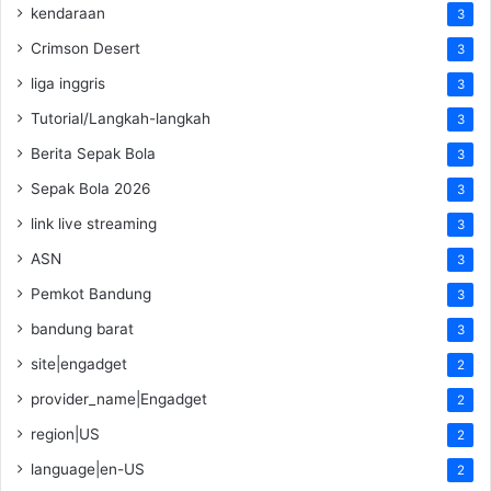
kendaraan
3
Crimson Desert
3
liga inggris
3
Tutorial/Langkah-langkah
3
Berita Sepak Bola
3
Sepak Bola 2026
3
link live streaming
3
ASN
3
Pemkot Bandung
3
bandung barat
3
site|engadget
2
provider_name|Engadget
2
region|US
2
language|en-US
2