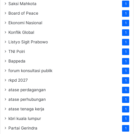
Saksi Mahkota
1
Board of Peace
1
Ekonomi Nasional
1
Konflik Global
1
Listyo Sigit Prabowo
1
TNI Polri
1
Bappeda
1
forum konsultasi publik
1
rkpd 2027
1
atase perdagangan
1
atase perhubungan
1
atase tenaga kerja
1
kbri kuala lumpur
1
Partai Gerindra
1