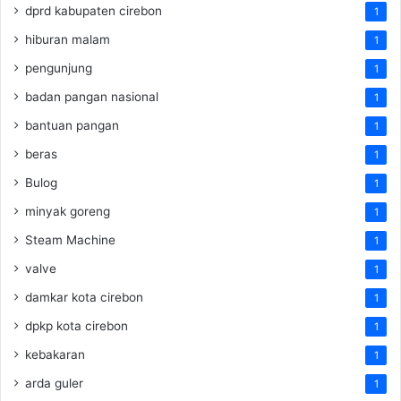
dprd kabupaten cirebon
1
hiburan malam
1
pengunjung
1
badan pangan nasional
1
bantuan pangan
1
beras
1
Bulog
1
minyak goreng
1
Steam Machine
1
valve
1
damkar kota cirebon
1
dpkp kota cirebon
1
kebakaran
1
arda guler
1