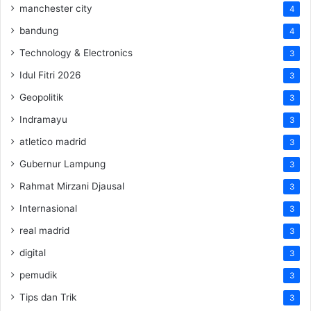
manchester city
4
bandung
4
Technology & Electronics
3
Idul Fitri 2026
3
Geopolitik
3
Indramayu
3
atletico madrid
3
Gubernur Lampung
3
Rahmat Mirzani Djausal
3
Internasional
3
real madrid
3
digital
3
pemudik
3
Tips dan Trik
3