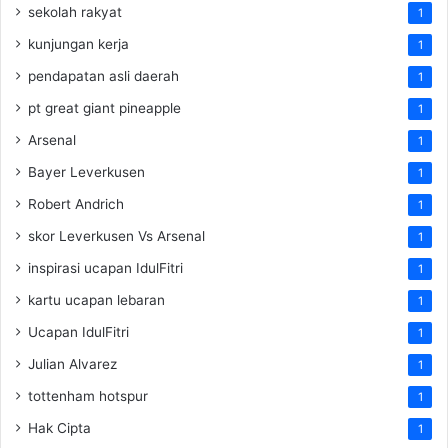
sekolah rakyat
1
kunjungan kerja
1
pendapatan asli daerah
1
pt great giant pineapple
1
Arsenal
1
Bayer Leverkusen
1
Robert Andrich
1
skor Leverkusen Vs Arsenal
1
inspirasi ucapan IdulFitri
1
kartu ucapan lebaran
1
Ucapan IdulFitri
1
Julian Alvarez
1
tottenham hotspur
1
Hak Cipta
1