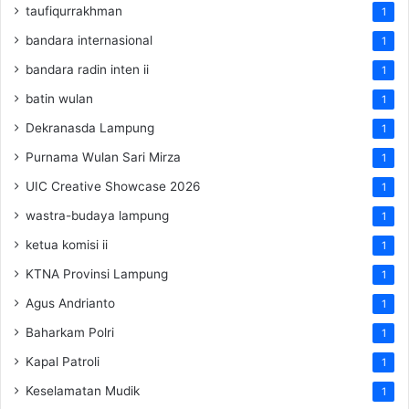
taufiqurrakhman
1
bandara internasional
1
bandara radin inten ii
1
batin wulan
1
Dekranasda Lampung
1
Purnama Wulan Sari Mirza
1
UIC Creative Showcase 2026
1
wastra-budaya lampung
1
ketua komisi ii
1
KTNA Provinsi Lampung
1
Agus Andrianto
1
Baharkam Polri
1
Kapal Patroli
1
Keselamatan Mudik
1