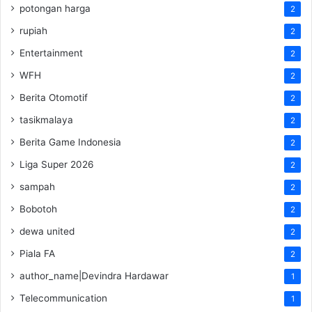
potongan harga
2
rupiah
2
Entertainment
2
WFH
2
Berita Otomotif
2
tasikmalaya
2
Berita Game Indonesia
2
Liga Super 2026
2
sampah
2
Bobotoh
2
dewa united
2
Piala FA
2
author_name|Devindra Hardawar
1
Telecommunication
1