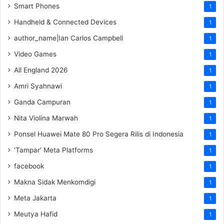
Smart Phones
1
Handheld & Connected Devices
1
author_name|Ian Carlos Campbell
1
Video Games
1
All England 2026
1
Amri Syahnawi
1
Ganda Campuran
1
Nita Violina Marwah
1
Ponsel Huawei Mate 80 Pro Segera Rilis di Indonesia
1
‘Tampar’ Meta Platforms
1
facebook
1
Makna Sidak Menkomdigi
1
Meta Jakarta
1
Meutya Hafid
1