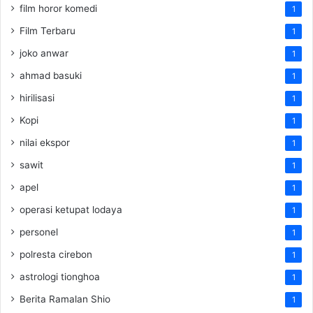
film horor komedi
1
Film Terbaru
1
joko anwar
1
ahmad basuki
1
hirilisasi
1
Kopi
1
nilai ekspor
1
sawit
1
apel
1
operasi ketupat lodaya
1
personel
1
polresta cirebon
1
astrologi tionghoa
1
Berita Ramalan Shio
1