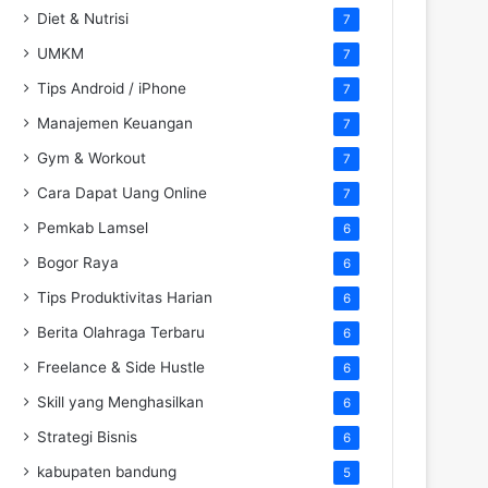
Diet & Nutrisi
7
UMKM
7
Tips Android / iPhone
7
Manajemen Keuangan
7
Gym & Workout
7
Cara Dapat Uang Online
7
Pemkab Lamsel
6
Bogor Raya
6
Tips Produktivitas Harian
6
Berita Olahraga Terbaru
6
Freelance & Side Hustle
6
Skill yang Menghasilkan
6
Strategi Bisnis
6
kabupaten bandung
5