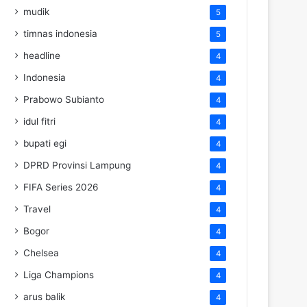
mudik
5
timnas indonesia
5
headline
4
Indonesia
4
Prabowo Subianto
4
idul fitri
4
bupati egi
4
DPRD Provinsi Lampung
4
FIFA Series 2026
4
Travel
4
Bogor
4
Chelsea
4
Liga Champions
4
arus balik
4