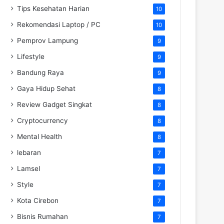
Tips Kesehatan Harian
10
Rekomendasi Laptop / PC
10
Pemprov Lampung
9
Lifestyle
9
Bandung Raya
9
Gaya Hidup Sehat
8
Review Gadget Singkat
8
Cryptocurrency
8
Mental Health
8
lebaran
7
Lamsel
7
Style
7
Kota Cirebon
7
Bisnis Rumahan
7