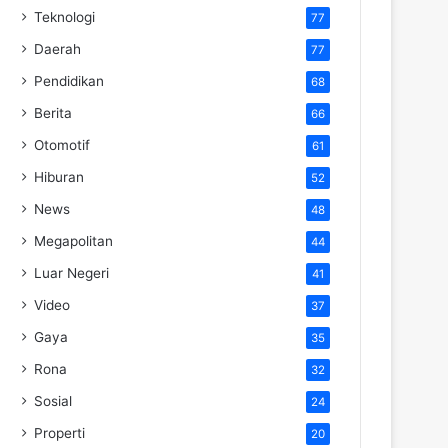
Teknologi
77
Daerah
77
Pendidikan
68
Berita
66
Otomotif
61
Hiburan
52
News
48
Megapolitan
44
Luar Negeri
41
Video
37
Gaya
35
Rona
32
Sosial
24
Properti
20