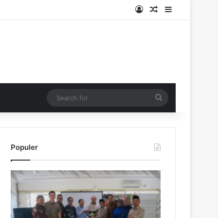
Log In
Random Article
Sidebar
Search
for
Populer