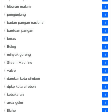
hiburan malam
1
pengunjung
1
badan pangan nasional
1
bantuan pangan
1
beras
1
Bulog
1
minyak goreng
1
Steam Machine
1
valve
1
damkar kota cirebon
1
dpkp kota cirebon
1
kebakaran
1
arda guler
1
Elche
1