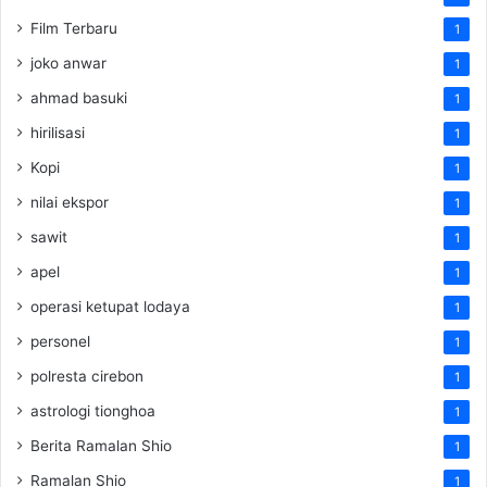
Film Terbaru
1
joko anwar
1
ahmad basuki
1
hirilisasi
1
Kopi
1
nilai ekspor
1
sawit
1
apel
1
operasi ketupat lodaya
1
personel
1
polresta cirebon
1
astrologi tionghoa
1
Berita Ramalan Shio
1
Ramalan Shio
1