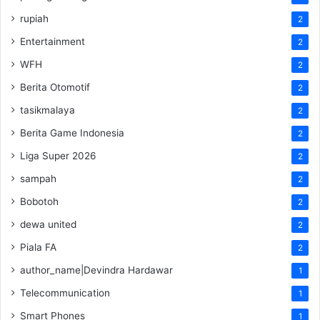
rupiah
2
Entertainment
2
WFH
2
Berita Otomotif
2
tasikmalaya
2
Berita Game Indonesia
2
Liga Super 2026
2
sampah
2
Bobotoh
2
dewa united
2
Piala FA
2
author_name|Devindra Hardawar
1
Telecommunication
1
Smart Phones
1