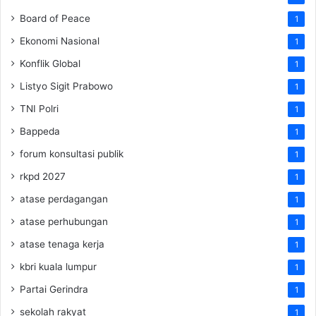
Board of Peace
1
Ekonomi Nasional
1
Konflik Global
1
Listyo Sigit Prabowo
1
TNI Polri
1
Bappeda
1
forum konsultasi publik
1
rkpd 2027
1
atase perdagangan
1
atase perhubungan
1
atase tenaga kerja
1
kbri kuala lumpur
1
Partai Gerindra
1
sekolah rakyat
1