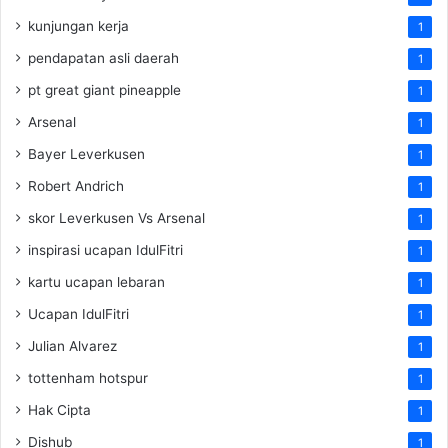
kunjungan kerja
1
pendapatan asli daerah
1
pt great giant pineapple
1
Arsenal
1
Bayer Leverkusen
1
Robert Andrich
1
skor Leverkusen Vs Arsenal
1
inspirasi ucapan IdulFitri
1
kartu ucapan lebaran
1
Ucapan IdulFitri
1
Julian Alvarez
1
tottenham hotspur
1
Hak Cipta
1
Dishub
1