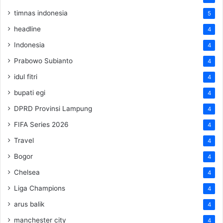
timnas indonesia
5
headline
4
Indonesia
4
Prabowo Subianto
4
idul fitri
4
bupati egi
4
DPRD Provinsi Lampung
4
FIFA Series 2026
4
Travel
4
Bogor
4
Chelsea
4
Liga Champions
4
arus balik
4
manchester city
4