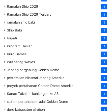
Ramalan Shio 2026
1
Ramalan Shio 2026 Terbaru
1
ramalan shio babi
1
Shio Babi
1
bupati
1
Program Gaslah
1
Kuro Games
1
Wuthering Waves
1
Jepang bergabung Golden Dome
1
pertemuan bilateral Jepang Amerika
1
proyek pertahanan Golden Dome Amerika
1
Sanae Takaichi kunjungan ke AS
1
sistem pertahanan rudal Golden Dome
1
dprd kabupaten cirebon
1