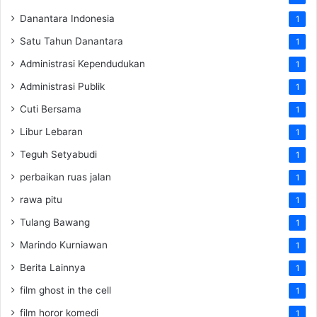
Danantara Indonesia
1
Satu Tahun Danantara
1
Administrasi Kependudukan
1
Administrasi Publik
1
Cuti Bersama
1
Libur Lebaran
1
Teguh Setyabudi
1
perbaikan ruas jalan
1
rawa pitu
1
Tulang Bawang
1
Marindo Kurniawan
1
Berita Lainnya
1
film ghost in the cell
1
film horor komedi
1