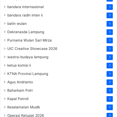
bandara internasional
1
bandara radin inten ii
1
batin wulan
1
Dekranasda Lampung
1
Purnama Wulan Sari Mirza
1
UIC Creative Showcase 2026
1
wastra-budaya lampung
1
ketua komisi ii
1
KTNA Provinsi Lampung
1
Agus Andrianto
1
Baharkam Polri
1
Kapal Patroli
1
Keselamatan Mudik
1
Operasi Ketupat 2026
1