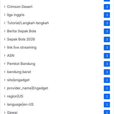
Crimson Desert
3
liga inggris
3
Tutorial/Langkah-langkah
3
Berita Sepak Bola
3
Sepak Bola 2026
3
link live streaming
3
ASN
3
Pemkot Bandung
3
bandung barat
3
site|engadget
2
provider_name|Engadget
2
region|US
2
language|en-US
2
Gawai
2