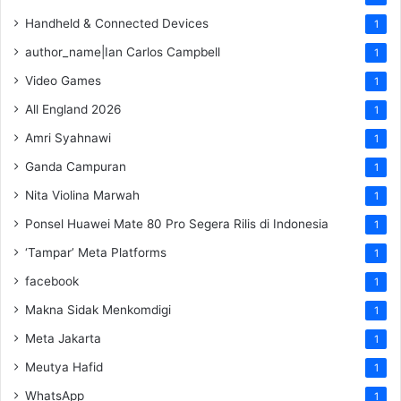
Handheld & Connected Devices
1
author_name|Ian Carlos Campbell
1
Video Games
1
All England 2026
1
Amri Syahnawi
1
Ganda Campuran
1
Nita Violina Marwah
1
Ponsel Huawei Mate 80 Pro Segera Rilis di Indonesia
1
‘Tampar’ Meta Platforms
1
facebook
1
Makna Sidak Menkomdigi
1
Meta Jakarta
1
Meutya Hafid
1
WhatsApp
1