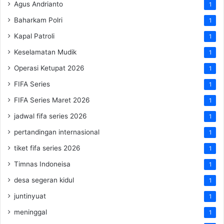
Agus Andrianto
1
Baharkam Polri
1
Kapal Patroli
1
Keselamatan Mudik
1
Operasi Ketupat 2026
1
FIFA Series
1
FIFA Series Maret 2026
1
jadwal fifa series 2026
1
pertandingan internasional
1
tiket fifa series 2026
1
Timnas Indoneisa
1
desa segeran kidul
1
juntinyuat
1
meninggal
1