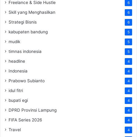
Freelance & Side Hustle
6
Skill yang Menghasilkan
6
Strategi Bisnis
6
kabupaten bandung
5
mudik
5
timnas indonesia
5
headline
4
Indonesia
4
Prabowo Subianto
4
idul fitri
4
bupati egi
4
DPRD Provinsi Lampung
4
FIFA Series 2026
4
Travel
4