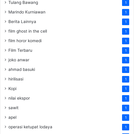
Tulang Bawang
1
Marindo Kurniawan
1
Berita Lainnya
1
film ghost in the cell
1
film horor komedi
1
Film Terbaru
1
joko anwar
1
ahmad basuki
1
hirilisasi
1
Kopi
1
nilai ekspor
1
sawit
1
apel
1
operasi ketupat lodaya
1