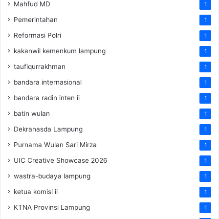
Mahfud MD
1
Pemerintahan
1
Reformasi Polri
1
kakanwil kemenkum lampung
1
taufiqurrakhman
1
bandara internasional
1
bandara radin inten ii
1
batin wulan
1
Dekranasda Lampung
1
Purnama Wulan Sari Mirza
1
UIC Creative Showcase 2026
1
wastra-budaya lampung
1
ketua komisi ii
1
KTNA Provinsi Lampung
1