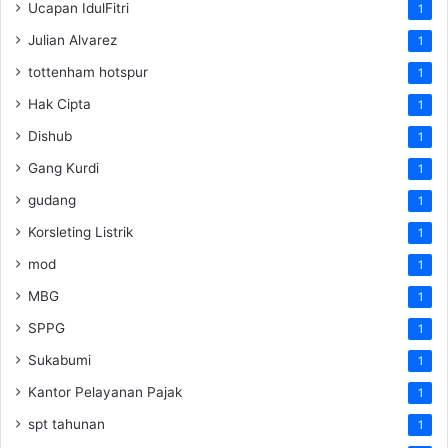
Ucapan IdulFitri
1
Julian Alvarez
1
tottenham hotspur
1
Hak Cipta
1
Dishub
1
Gang Kurdi
1
gudang
1
Korsleting Listrik
1
mod
1
MBG
1
SPPG
1
Sukabumi
1
Kantor Pelayanan Pajak
1
spt tahunan
1