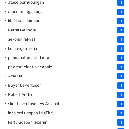
atase perhubungan
1
atase tenaga kerja
1
kbri kuala lumpur
1
Partai Gerindra
1
sekolah rakyat
1
kunjungan kerja
1
pendapatan asli daerah
1
pt great giant pineapple
1
Arsenal
1
Bayer Leverkusen
1
Robert Andrich
1
skor Leverkusen Vs Arsenal
1
inspirasi ucapan IdulFitri
1
kartu ucapan lebaran
1