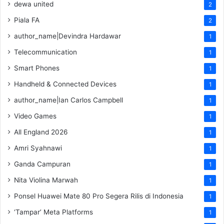
dewa united
2
Piala FA
2
author_name|Devindra Hardawar
1
Telecommunication
1
Smart Phones
1
Handheld & Connected Devices
1
author_name|Ian Carlos Campbell
1
Video Games
1
All England 2026
1
Amri Syahnawi
1
Ganda Campuran
1
Nita Violina Marwah
1
Ponsel Huawei Mate 80 Pro Segera Rilis di Indonesia
1
‘Tampar’ Meta Platforms
1