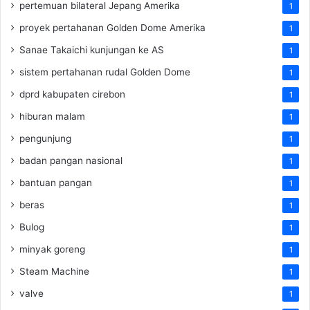
pertemuan bilateral Jepang Amerika
1
proyek pertahanan Golden Dome Amerika
1
Sanae Takaichi kunjungan ke AS
1
sistem pertahanan rudal Golden Dome
1
dprd kabupaten cirebon
1
hiburan malam
1
pengunjung
1
badan pangan nasional
1
bantuan pangan
1
beras
1
Bulog
1
minyak goreng
1
Steam Machine
1
valve
1