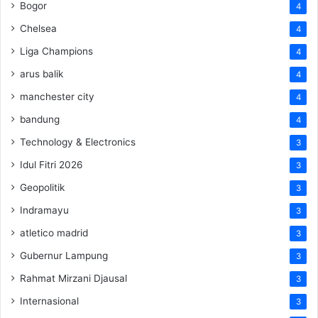
Bogor
4
Chelsea
4
Liga Champions
4
arus balik
4
manchester city
4
bandung
4
Technology & Electronics
3
Idul Fitri 2026
3
Geopolitik
3
Indramayu
3
atletico madrid
3
Gubernur Lampung
3
Rahmat Mirzani Djausal
3
Internasional
3