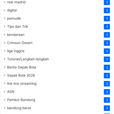
real madrid
3
digital
3
pemudik
3
Tips dan Trik
3
kendaraan
3
Crimson Desert
3
liga inggris
3
Tutorial/Langkah-langkah
3
Berita Sepak Bola
3
Sepak Bola 2026
3
link live streaming
3
ASN
3
Pemkot Bandung
3
bandung barat
3