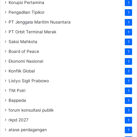
Korupsi Pertamina
1
Pengadilan Tipikor
1
PT Jenggala Maritim Nusantara
1
PT Orbit Terminal Merak
1
Saksi Mahkota
1
Board of Peace
1
Ekonomi Nasional
1
Konflik Global
1
Listyo Sigit Prabowo
1
TNI Polri
1
Bappeda
1
forum konsultasi publik
1
rkpd 2027
1
atase perdagangan
1