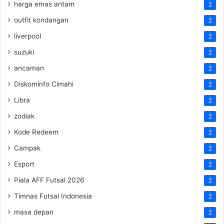
harga emas antam
2
outfit kondangan
2
liverpool
2
suzuki
2
ancaman
2
Diskominfo Cimahi
2
Libra
2
zodiak
2
Kode Redeem
2
Campak
2
Esport
2
Piala AFF Futsal 2026
2
Timnas Futsal Indonesia
2
masa depan
2