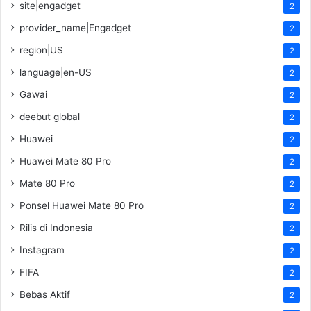
site|engadget
2
provider_name|Engadget
2
region|US
2
language|en-US
2
Gawai
2
deebut global
2
Huawei
2
Huawei Mate 80 Pro
2
Mate 80 Pro
2
Ponsel Huawei Mate 80 Pro
2
Rilis di Indonesia
2
Instagram
2
FIFA
2
Bebas Aktif
2