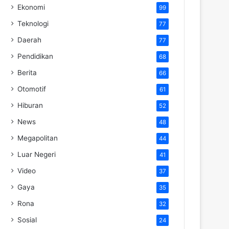
Ekonomi
99
Teknologi
77
Daerah
77
Pendidikan
68
Berita
66
Otomotif
61
Hiburan
52
News
48
Megapolitan
44
Luar Negeri
41
Video
37
Gaya
35
Rona
32
Sosial
24