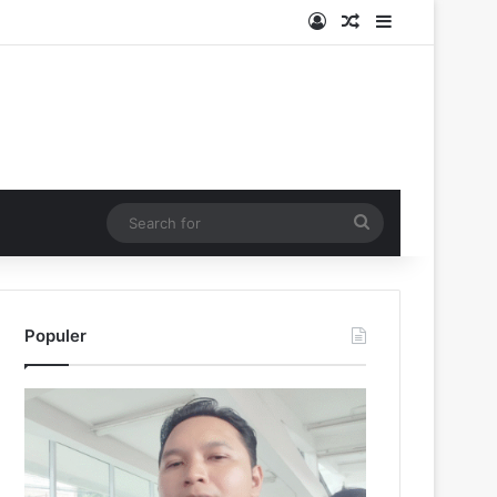
Log In
Random Article
Sidebar
Search
for
Populer