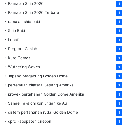
Ramalan Shio 2026
1
Ramalan Shio 2026 Terbaru
1
ramalan shio babi
1
Shio Babi
1
bupati
1
Program Gaslah
1
Kuro Games
1
Wuthering Waves
1
Jepang bergabung Golden Dome
1
pertemuan bilateral Jepang Amerika
1
proyek pertahanan Golden Dome Amerika
1
Sanae Takaichi kunjungan ke AS
1
sistem pertahanan rudal Golden Dome
1
dprd kabupaten cirebon
1