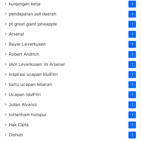
kunjungan kerja
1
pendapatan asli daerah
1
pt great giant pineapple
1
Arsenal
1
Bayer Leverkusen
1
Robert Andrich
1
skor Leverkusen Vs Arsenal
1
inspirasi ucapan IdulFitri
1
kartu ucapan lebaran
1
Ucapan IdulFitri
1
Julian Alvarez
1
tottenham hotspur
1
Hak Cipta
1
Dishub
1