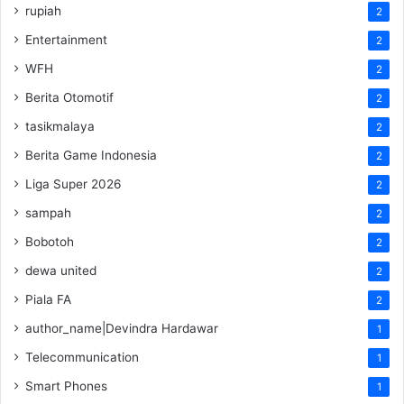
rupiah
2
Entertainment
2
WFH
2
Berita Otomotif
2
tasikmalaya
2
Berita Game Indonesia
2
Liga Super 2026
2
sampah
2
Bobotoh
2
dewa united
2
Piala FA
2
author_name|Devindra Hardawar
1
Telecommunication
1
Smart Phones
1