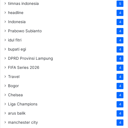
timnas indonesia
5
headline
4
Indonesia
4
Prabowo Subianto
4
idul fitri
4
bupati egi
4
DPRD Provinsi Lampung
4
FIFA Series 2026
4
Travel
4
Bogor
4
Chelsea
4
Liga Champions
4
arus balik
4
manchester city
4