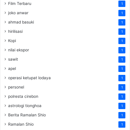
Film Terbaru
1
joko anwar
1
ahmad basuki
1
hirilisasi
1
Kopi
1
nilai ekspor
1
sawit
1
apel
1
operasi ketupat lodaya
1
personel
1
polresta cirebon
1
astrologi tionghoa
1
Berita Ramalan Shio
1
Ramalan Shio
1