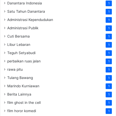
Danantara Indonesia
1
Satu Tahun Danantara
1
Administrasi Kependudukan
1
Administrasi Publik
1
Cuti Bersama
1
Libur Lebaran
1
Teguh Setyabudi
1
perbaikan ruas jalan
1
rawa pitu
1
Tulang Bawang
1
Marindo Kurniawan
1
Berita Lainnya
1
film ghost in the cell
1
film horor komedi
1