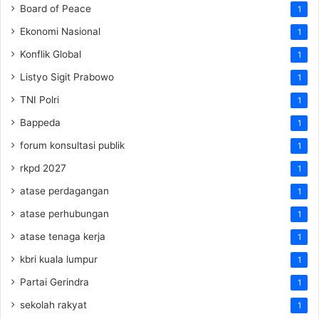
Board of Peace
1
Ekonomi Nasional
1
Konflik Global
1
Listyo Sigit Prabowo
1
TNI Polri
1
Bappeda
1
forum konsultasi publik
1
rkpd 2027
1
atase perdagangan
1
atase perhubungan
1
atase tenaga kerja
1
kbri kuala lumpur
1
Partai Gerindra
1
sekolah rakyat
1