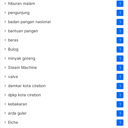
hiburan malam
1
pengunjung
1
badan pangan nasional
1
bantuan pangan
1
beras
1
Bulog
1
minyak goreng
1
Steam Machine
1
valve
1
damkar kota cirebon
1
dpkp kota cirebon
1
kebakaran
1
arda guler
1
Elche
1