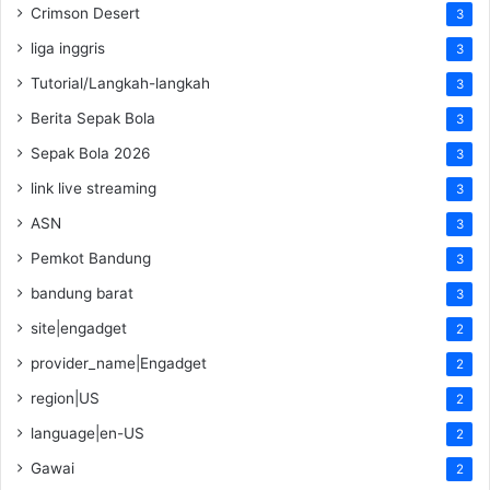
Crimson Desert
3
liga inggris
3
Tutorial/Langkah-langkah
3
Berita Sepak Bola
3
Sepak Bola 2026
3
link live streaming
3
ASN
3
Pemkot Bandung
3
bandung barat
3
site|engadget
2
provider_name|Engadget
2
region|US
2
language|en-US
2
Gawai
2