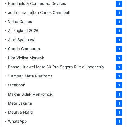
Handheld & Connected Devices
1
author_name|Ian Carlos Campbell
1
Video Games
1
All England 2026
1
Amri Syahnawi
1
Ganda Campuran
1
Nita Violina Marwah
1
Ponsel Huawei Mate 80 Pro Segera Rilis di Indonesia
1
‘Tampar’ Meta Platforms
1
facebook
1
Makna Sidak Menkomdigi
1
Meta Jakarta
1
Meutya Hafid
1
WhatsApp
1