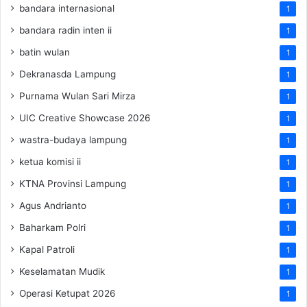
bandara internasional
1
bandara radin inten ii
1
batin wulan
1
Dekranasda Lampung
1
Purnama Wulan Sari Mirza
1
UIC Creative Showcase 2026
1
wastra-budaya lampung
1
ketua komisi ii
1
KTNA Provinsi Lampung
1
Agus Andrianto
1
Baharkam Polri
1
Kapal Patroli
1
Keselamatan Mudik
1
Operasi Ketupat 2026
1