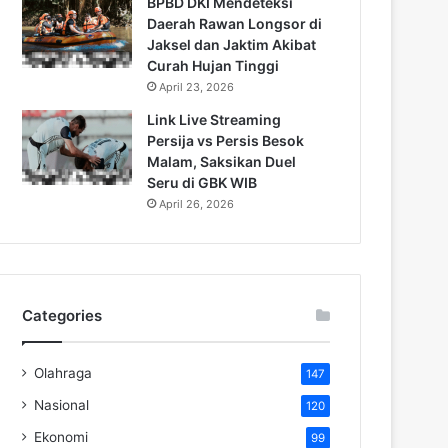
BPBD DKI Mendeteksi
Daerah Rawan Longsor di
Jaksel dan Jaktim Akibat
Curah Hujan Tinggi
April 23, 2026
Link Live Streaming
Persija vs Persis Besok
Malam, Saksikan Duel
Seru di GBK WIB
April 26, 2026
Categories
Olahraga
147
Nasional
120
Ekonomi
99