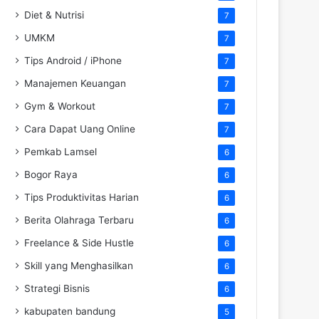
Diet & Nutrisi
7
UMKM
7
Tips Android / iPhone
7
Manajemen Keuangan
7
Gym & Workout
7
Cara Dapat Uang Online
7
Pemkab Lamsel
6
Bogor Raya
6
Tips Produktivitas Harian
6
Berita Olahraga Terbaru
6
Freelance & Side Hustle
6
Skill yang Menghasilkan
6
Strategi Bisnis
6
kabupaten bandung
5