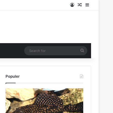
Log In
Random Article
Sidebar
Search
for
Populer