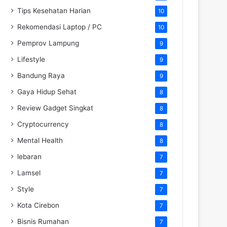
Tips Kesehatan Harian
10
Rekomendasi Laptop / PC
10
Pemprov Lampung
9
Lifestyle
9
Bandung Raya
9
Gaya Hidup Sehat
8
Review Gadget Singkat
8
Cryptocurrency
8
Mental Health
8
lebaran
7
Lamsel
7
Style
7
Kota Cirebon
7
Bisnis Rumahan
7