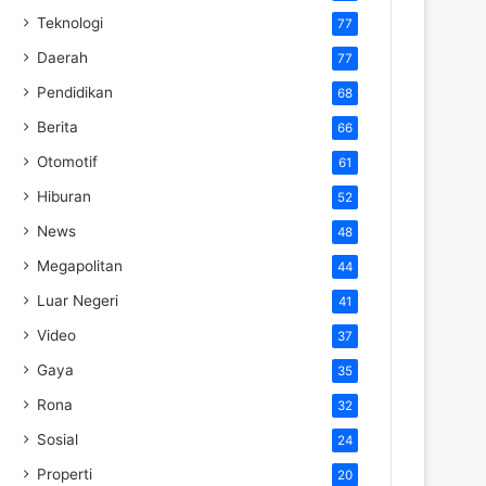
Teknologi
77
Daerah
77
Pendidikan
68
Berita
66
Otomotif
61
Hiburan
52
News
48
Megapolitan
44
Luar Negeri
41
Video
37
Gaya
35
Rona
32
Sosial
24
Properti
20