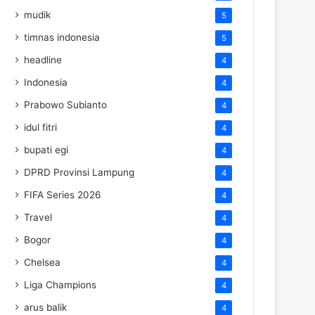
mudik
5
timnas indonesia
5
headline
4
Indonesia
4
Prabowo Subianto
4
idul fitri
4
bupati egi
4
DPRD Provinsi Lampung
4
FIFA Series 2026
4
Travel
4
Bogor
4
Chelsea
4
Liga Champions
4
arus balik
4