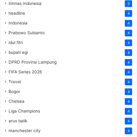
timnas indonesia
5
headline
4
Indonesia
4
Prabowo Subianto
4
idul fitri
4
bupati egi
4
DPRD Provinsi Lampung
4
FIFA Series 2026
4
Travel
4
Bogor
4
Chelsea
4
Liga Champions
4
arus balik
4
manchester city
4