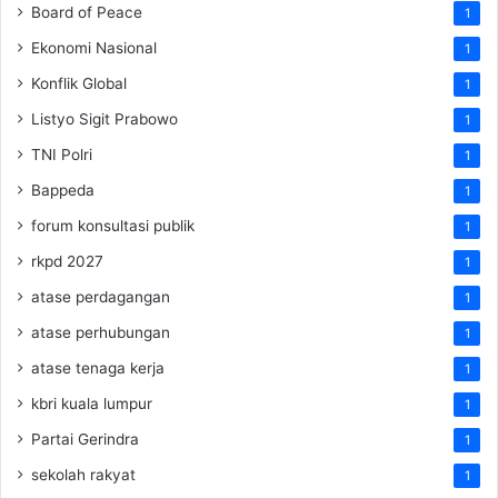
Board of Peace
1
Ekonomi Nasional
1
Konflik Global
1
Listyo Sigit Prabowo
1
TNI Polri
1
Bappeda
1
forum konsultasi publik
1
rkpd 2027
1
atase perdagangan
1
atase perhubungan
1
atase tenaga kerja
1
kbri kuala lumpur
1
Partai Gerindra
1
sekolah rakyat
1