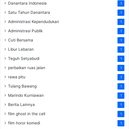
Danantara Indonesia
1
Satu Tahun Danantara
1
Administrasi Kependudukan
1
Administrasi Publik
1
Cuti Bersama
1
Libur Lebaran
1
Teguh Setyabudi
1
perbaikan ruas jalan
1
rawa pitu
1
Tulang Bawang
1
Marindo Kurniawan
1
Berita Lainnya
1
film ghost in the cell
1
film horor komedi
1