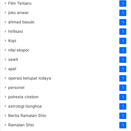
Film Terbaru
1
joko anwar
1
ahmad basuki
1
hirilisasi
1
Kopi
1
nilai ekspor
1
sawit
1
apel
1
operasi ketupat lodaya
1
personel
1
polresta cirebon
1
astrologi tionghoa
1
Berita Ramalan Shio
1
Ramalan Shio
1