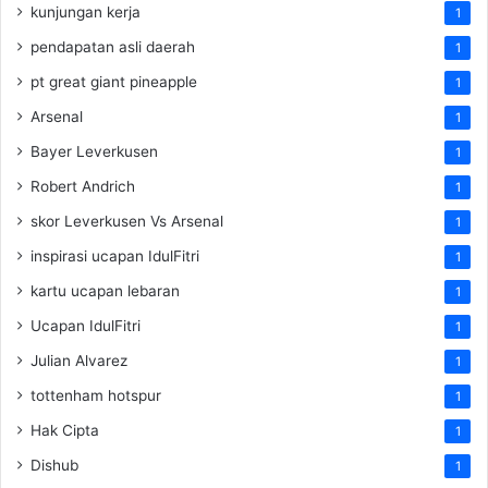
kunjungan kerja
1
pendapatan asli daerah
1
pt great giant pineapple
1
Arsenal
1
Bayer Leverkusen
1
Robert Andrich
1
skor Leverkusen Vs Arsenal
1
inspirasi ucapan IdulFitri
1
kartu ucapan lebaran
1
Ucapan IdulFitri
1
Julian Alvarez
1
tottenham hotspur
1
Hak Cipta
1
Dishub
1