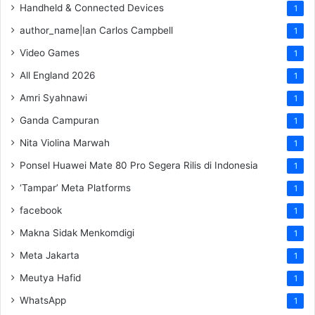
Handheld & Connected Devices
1
author_name|Ian Carlos Campbell
1
Video Games
1
All England 2026
1
Amri Syahnawi
1
Ganda Campuran
1
Nita Violina Marwah
1
Ponsel Huawei Mate 80 Pro Segera Rilis di Indonesia
1
‘Tampar’ Meta Platforms
1
facebook
1
Makna Sidak Menkomdigi
1
Meta Jakarta
1
Meutya Hafid
1
WhatsApp
1