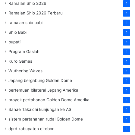
Ramalan Shio 2026
1
Ramalan Shio 2026 Terbaru
1
ramalan shio babi
1
Shio Babi
1
bupati
1
Program Gaslah
1
Kuro Games
1
Wuthering Waves
1
Jepang bergabung Golden Dome
1
pertemuan bilateral Jepang Amerika
1
proyek pertahanan Golden Dome Amerika
1
Sanae Takaichi kunjungan ke AS
1
sistem pertahanan rudal Golden Dome
1
dprd kabupaten cirebon
1