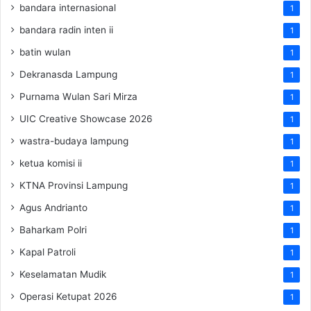
bandara internasional
1
bandara radin inten ii
1
batin wulan
1
Dekranasda Lampung
1
Purnama Wulan Sari Mirza
1
UIC Creative Showcase 2026
1
wastra-budaya lampung
1
ketua komisi ii
1
KTNA Provinsi Lampung
1
Agus Andrianto
1
Baharkam Polri
1
Kapal Patroli
1
Keselamatan Mudik
1
Operasi Ketupat 2026
1