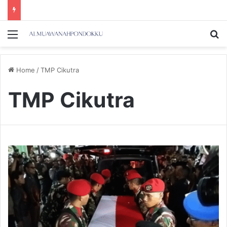
Menu
Se
Home
/
TMP Cikutra
TMP Cikutra