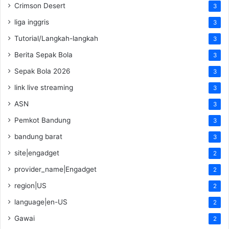
Crimson Desert
3
liga inggris
3
Tutorial/Langkah-langkah
3
Berita Sepak Bola
3
Sepak Bola 2026
3
link live streaming
3
ASN
3
Pemkot Bandung
3
bandung barat
3
site|engadget
2
provider_name|Engadget
2
region|US
2
language|en-US
2
Gawai
2