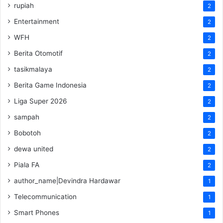
rupiah
2
Entertainment
2
WFH
2
Berita Otomotif
2
tasikmalaya
2
Berita Game Indonesia
2
Liga Super 2026
2
sampah
2
Bobotoh
2
dewa united
2
Piala FA
2
author_name|Devindra Hardawar
1
Telecommunication
1
Smart Phones
1