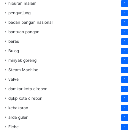
hiburan malam
1
pengunjung
1
badan pangan nasional
1
bantuan pangan
1
beras
1
Bulog
1
minyak goreng
1
Steam Machine
1
valve
1
damkar kota cirebon
1
dpkp kota cirebon
1
kebakaran
1
arda guler
1
Elche
1