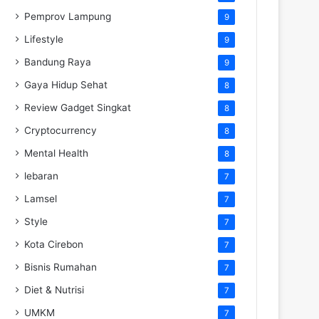
Pemprov Lampung
9
Lifestyle
9
Bandung Raya
9
Gaya Hidup Sehat
8
Review Gadget Singkat
8
Cryptocurrency
8
Mental Health
8
lebaran
7
Lamsel
7
Style
7
Kota Cirebon
7
Bisnis Rumahan
7
Diet & Nutrisi
7
UMKM
7