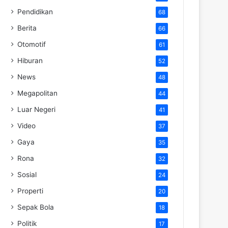
Pendidikan
68
Berita
66
Otomotif
61
Hiburan
52
News
48
Megapolitan
44
Luar Negeri
41
Video
37
Gaya
35
Rona
32
Sosial
24
Properti
20
Sepak Bola
18
Politik
17