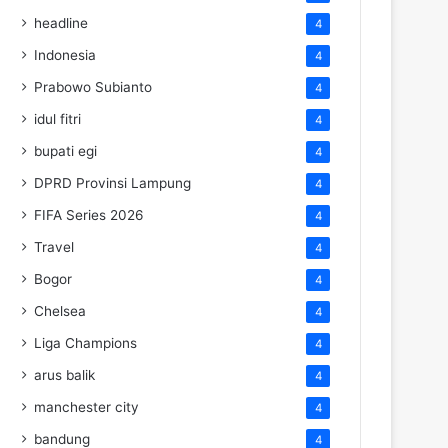
headline
4
Indonesia
4
Prabowo Subianto
4
idul fitri
4
bupati egi
4
DPRD Provinsi Lampung
4
FIFA Series 2026
4
Travel
4
Bogor
4
Chelsea
4
Liga Champions
4
arus balik
4
manchester city
4
bandung
4