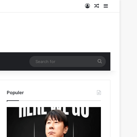
Log In
Random Article
Sidebar
Search
for
Populer