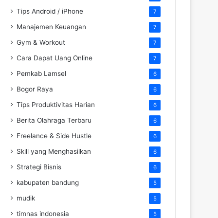
Tips Android / iPhone
7
Manajemen Keuangan
7
Gym & Workout
7
Cara Dapat Uang Online
7
Pemkab Lamsel
6
Bogor Raya
6
Tips Produktivitas Harian
6
Berita Olahraga Terbaru
6
Freelance & Side Hustle
6
Skill yang Menghasilkan
6
Strategi Bisnis
6
kabupaten bandung
5
mudik
5
timnas indonesia
5