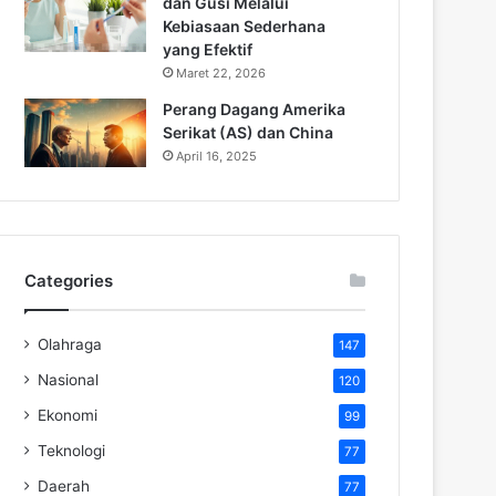
dan Gusi Melalui
Kebiasaan Sederhana
yang Efektif
Maret 22, 2026
Perang Dagang Amerika
Serikat (AS) dan China
April 16, 2025
Categories
Olahraga
147
Nasional
120
Ekonomi
99
Teknologi
77
Daerah
77