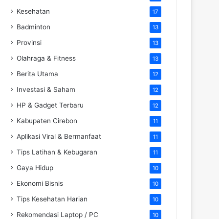
Kesehatan
17
Badminton
13
Provinsi
13
Olahraga & Fitness
13
Berita Utama
12
Investasi & Saham
12
HP & Gadget Terbaru
12
Kabupaten Cirebon
11
Aplikasi Viral & Bermanfaat
11
Tips Latihan & Kebugaran
11
Gaya Hidup
10
Ekonomi Bisnis
10
Tips Kesehatan Harian
10
Rekomendasi Laptop / PC
10