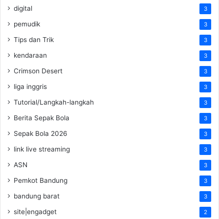
digital
3
pemudik
3
Tips dan Trik
3
kendaraan
3
Crimson Desert
3
liga inggris
3
Tutorial/Langkah-langkah
3
Berita Sepak Bola
3
Sepak Bola 2026
3
link live streaming
3
ASN
3
Pemkot Bandung
3
bandung barat
3
site|engadget
2