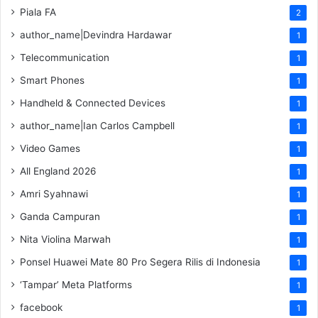
Piala FA
2
author_name|Devindra Hardawar
1
Telecommunication
1
Smart Phones
1
Handheld & Connected Devices
1
author_name|Ian Carlos Campbell
1
Video Games
1
All England 2026
1
Amri Syahnawi
1
Ganda Campuran
1
Nita Violina Marwah
1
Ponsel Huawei Mate 80 Pro Segera Rilis di Indonesia
1
‘Tampar’ Meta Platforms
1
facebook
1