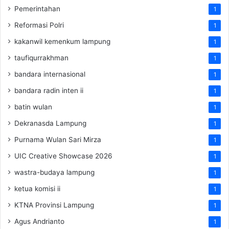
Pemerintahan
1
Reformasi Polri
1
kakanwil kemenkum lampung
1
taufiqurrakhman
1
bandara internasional
1
bandara radin inten ii
1
batin wulan
1
Dekranasda Lampung
1
Purnama Wulan Sari Mirza
1
UIC Creative Showcase 2026
1
wastra-budaya lampung
1
ketua komisi ii
1
KTNA Provinsi Lampung
1
Agus Andrianto
1