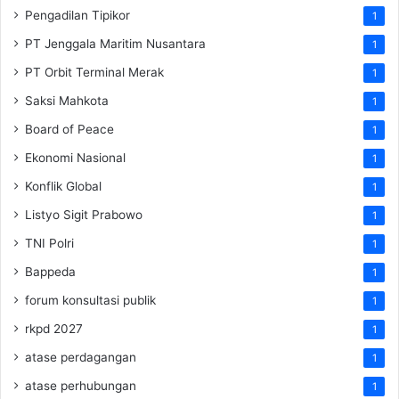
Pengadilan Tipikor
1
PT Jenggala Maritim Nusantara
1
PT Orbit Terminal Merak
1
Saksi Mahkota
1
Board of Peace
1
Ekonomi Nasional
1
Konflik Global
1
Listyo Sigit Prabowo
1
TNI Polri
1
Bappeda
1
forum konsultasi publik
1
rkpd 2027
1
atase perdagangan
1
atase perhubungan
1