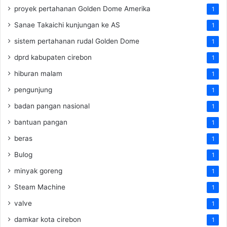
proyek pertahanan Golden Dome Amerika
1
Sanae Takaichi kunjungan ke AS
1
sistem pertahanan rudal Golden Dome
1
dprd kabupaten cirebon
1
hiburan malam
1
pengunjung
1
badan pangan nasional
1
bantuan pangan
1
beras
1
Bulog
1
minyak goreng
1
Steam Machine
1
valve
1
damkar kota cirebon
1