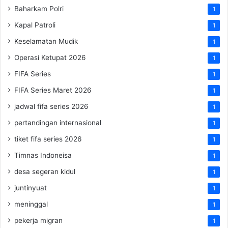
Baharkam Polri
1
Kapal Patroli
1
Keselamatan Mudik
1
Operasi Ketupat 2026
1
FIFA Series
1
FIFA Series Maret 2026
1
jadwal fifa series 2026
1
pertandingan internasional
1
tiket fifa series 2026
1
Timnas Indoneisa
1
desa segeran kidul
1
juntinyuat
1
meninggal
1
pekerja migran
1