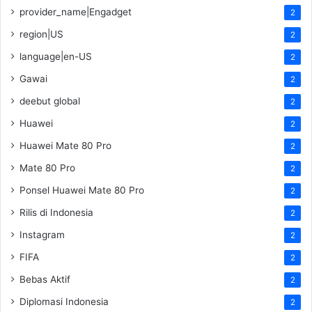
provider_name|Engadget
2
region|US
2
language|en-US
2
Gawai
2
deebut global
2
Huawei
2
Huawei Mate 80 Pro
2
Mate 80 Pro
2
Ponsel Huawei Mate 80 Pro
2
Rilis di Indonesia
2
Instagram
2
FIFA
2
Bebas Aktif
2
Diplomasi Indonesia
2