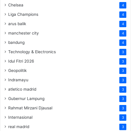
Chelsea
4
Liga Champions
4
arus balik
4
manchester city
4
bandung
4
Technology & Electronics
3
Idul Fitri 2026
3
Geopolitik
3
Indramayu
3
atletico madrid
3
Gubernur Lampung
3
Rahmat Mirzani Djausal
3
Internasional
3
real madrid
3