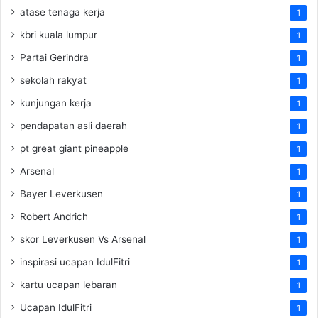
atase tenaga kerja
1
kbri kuala lumpur
1
Partai Gerindra
1
sekolah rakyat
1
kunjungan kerja
1
pendapatan asli daerah
1
pt great giant pineapple
1
Arsenal
1
Bayer Leverkusen
1
Robert Andrich
1
skor Leverkusen Vs Arsenal
1
inspirasi ucapan IdulFitri
1
kartu ucapan lebaran
1
Ucapan IdulFitri
1