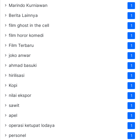
Marindo Kurniawan
1
Berita Lainnya
1
film ghost in the cell
1
film horor komedi
1
Film Terbaru
1
joko anwar
1
ahmad basuki
1
hirilisasi
1
Kopi
1
nilai ekspor
1
sawit
1
apel
1
operasi ketupat lodaya
1
personel
1