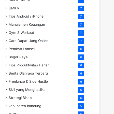
7
UMKM
7
Tips Android / iPhone
7
Manajemen Keuangan
7
Gym & Workout
7
Cara Dapat Uang Online
7
Pemkab Lamsel
6
Bogor Raya
6
Tips Produktivitas Harian
6
Berita Olahraga Terbaru
6
Freelance & Side Hustle
6
Skill yang Menghasilkan
6
Strategi Bisnis
6
kabupaten bandung
5
mudik