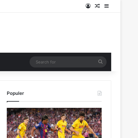
Log In
Random Article
Sidebar
Search
for
Populer