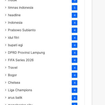
5
timnas indonesia
5
headline
4
Indonesia
4
Prabowo Subianto
4
idul fitri
4
bupati egi
4
DPRD Provinsi Lampung
4
FIFA Series 2026
4
Travel
4
Bogor
4
Chelsea
4
Liga Champions
4
arus balik
4
manchester city