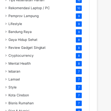
10
Rekomendasi Laptop / PC
10
Pemprov Lampung
9
Lifestyle
9
Bandung Raya
9
Gaya Hidup Sehat
8
Review Gadget Singkat
8
Cryptocurrency
8
Mental Health
8
lebaran
7
Lamsel
7
Style
7
Kota Cirebon
7
Bisnis Rumahan
7
Diet & Nutrisi