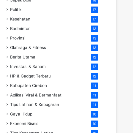
18
Politik
17
Kesehatan
17
Badminton
13
Provinsi
13
Olahraga & Fitness
13
Berita Utama
12
Investasi & Saham
12
HP & Gadget Terbaru
12
Kabupaten Cirebon
11
Aplikasi Viral & Bermanfaat
11
Tips Latihan & Kebugaran
11
Gaya Hidup
10
Ekonomi Bisnis
10
Tips Kesehatan Harian