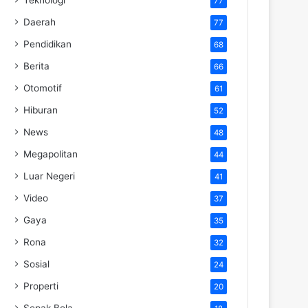
77
Daerah
77
Pendidikan
68
Berita
66
Otomotif
61
Hiburan
52
News
48
Megapolitan
44
Luar Negeri
41
Video
37
Gaya
35
Rona
32
Sosial
24
Properti
20
Sepak Bola