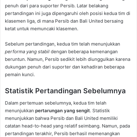
penuh dari para suporter Persib. Latar belakang
pertandingan ini juga dipengaruhi oleh posisi kedua tim di
klasemen liga, di mana Persib dan Bali United bersaing
ketat untuk memuncaki klasemen.
Sebelum pertandingan, kedua tim telah menunjukkan
performa yang stabil
dengan beberapa kemenangan
beruntun. Namun, Persib sedikit lebih diunggulkan karena
dukungan penuh dari suporter dan kehadiran beberapa
pemain kunci.
Statistik Pertandingan Sebelumnya
Dalam pertemuan sebelumnya, kedua tim telah
menunjukkan
pertarungan yang sengit
. Statistik
menunjukkan bahwa Persib dan Bali United memiliki
catatan head-to-head yang relatif seimbang. Namun, pada
pertandingan terakhir, Persib berhasil memenangkan