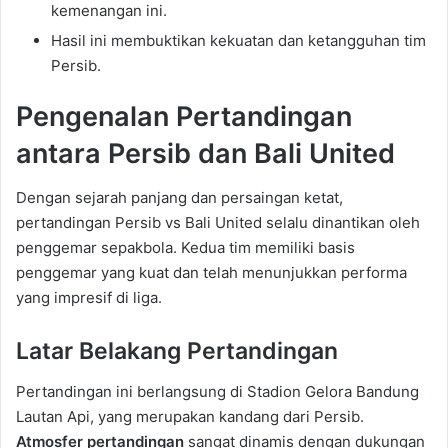
kemenangan ini.
Hasil ini membuktikan kekuatan dan ketangguhan tim
Persib.
Pengenalan Pertandingan
antara Persib dan Bali United
Dengan sejarah panjang dan persaingan ketat,
pertandingan Persib vs Bali United selalu dinantikan oleh
penggemar sepakbola. Kedua tim memiliki basis
penggemar yang kuat dan telah menunjukkan performa
yang impresif di liga.
Latar Belakang Pertandingan
Pertandingan ini berlangsung di Stadion Gelora Bandung
Lautan Api, yang merupakan kandang dari Persib.
Atmosfer pertandingan
sangat dinamis dengan dukungan