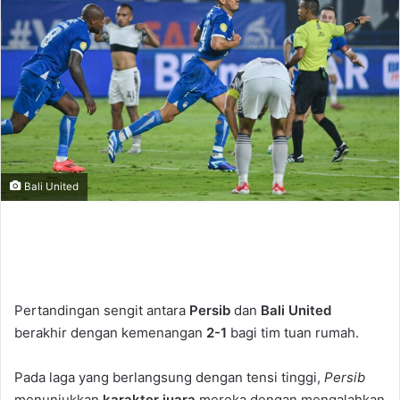
Bali United
Pertandingan sengit antara
Persib
dan
Bali United
berakhir dengan kemenangan
2-1
bagi tim tuan rumah.
Pada laga yang berlangsung dengan tensi tinggi,
Persib
menunjukkan
karakter juara
mereka dengan mengalahkan