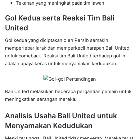
Tekanan yang meningkat pada tim lawan
Gol Kedua serta Reaksi Tim Bali
United
Gol kedua yang diciptakan oleh Persib semakin
memperlebar jarak dan memperkecil harapan Bali United
untuk comeback. Reaksi tim Bali United terhadap gol ini
adalah upaya keras untuk menyamakan kedudukan.
Bali United melakukan beberapa pergantian pemain untuk
meningkatkan serangan mereka.
Analisis Usaha Bali United untuk
Menyamakan Kedudukan
Meski tertinggal, Bali United tidak menyerah. Mereka terus