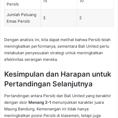
15
10
Persib
Jumlah Peluang
3
2
Emas Persib
Dengan analisis ini, kita dapat melihat bahwa Persib telah
meningkatkan performanya, sementara Bali United perlu
melakukan penyesuaian strategi untuk meningkatkan
efektivitas serangan mereka.
Kesimpulan dan Harapan untuk
Pertandingan Selanjutnya
Pertandingan antara Persib dan Bali United yang berakhir
dengan skor
Menang 2-1
menunjukkan karakter juara
Maung Bandung. Kemenangan ini tidak hanya
meningkatkan posisi Persib di klasemen, tetapi juga